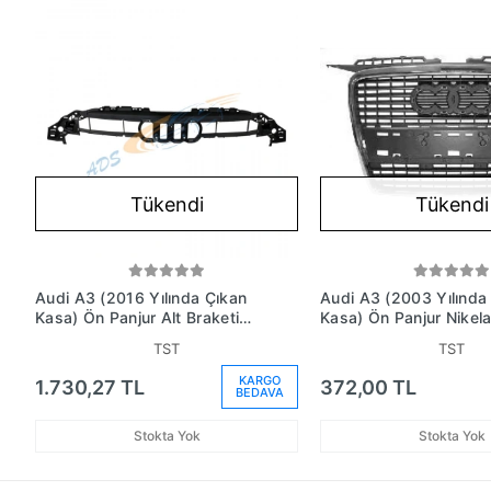
Tükendi
Tükendi
Audi A3 (2016 Yılında Çıkan
Audi A3 (2003 Yılında
Kasa) Ön Panjur Alt Braketi
Kasa) Ön Panjur Nikela
(Oem No: 8V3853949)
Çerçvli S - Lıne Tüv (
TST
TST
8P4853651A1Qp)
KARGO
1.730,27 TL
372,00 TL
BEDAVA
Stokta Yok
Stokta Yok