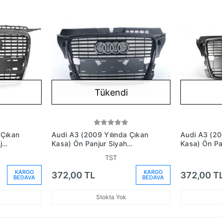
Tükendi
 Çıkan
Audi A3 (2009 Yılında Çıkan
Audi A3 (20
j
Kasa) Ön Panjur Siyah
Kasa) Ön Pan
Oem No:
Desensör Plaka Delikli (Oem
Çerçeve Pla
TST
No: 8P0853651Pvmz)
No: 8P085
KARGO
KARGO
372,00 TL
372,00 T
BEDAVA
BEDAVA
Stokta Yok