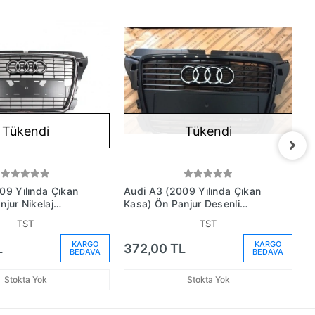
Tükendi
Tükendi
09 Yılında Çıkan
Audi A3 (2009 Yılında Çıkan
A
jur Nikelaj
Kasa) Ön Panjur Desenli
(
ka Delikli (Oem
Sensör Delikli (Oem No:
TST
TST
3651P1Qp)
8P0853651Mvmz)
KARGO
KARGO
L
372,00 TL
2
BEDAVA
BEDAVA
Stokta Yok
Stokta Yok