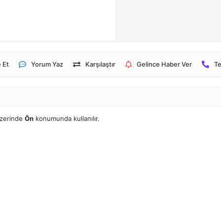
 Et
Yorum Yaz
Karşılaştır
Gelince Haber Ver
Te
üzerinde
Ön
konumunda kullanılır.