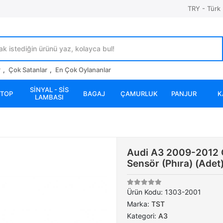
TRY - Türk 
r
,
Çok Satanlar
,
En Çok Oylananlar
SİNYAL - SİS
STOP
BAGAJ
ÇAMURLUK
PANJUR
K
LAMBASI
Audi A3 2009-2012 Ön
Sensör (Phıra) (Ad
Ürün Kodu:
1303-2001
Marka:
TST
Kategori:
A3