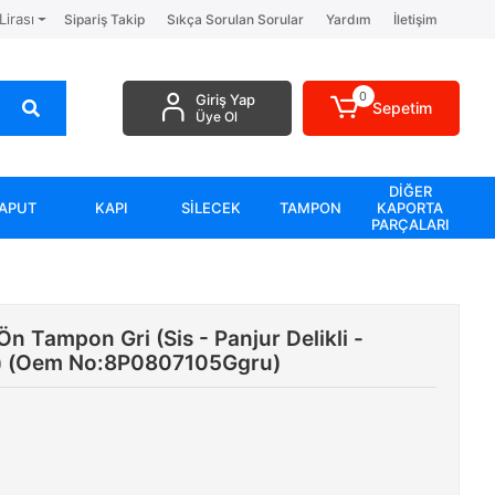
Lirası
Sipariş Takip
Sıkça Sorulan Sorular
Yardım
İletişim
0
Giriş Yap
Sepetim
Üye Ol
DİĞER
APUT
KAPI
SİLECEK
TAMPON
KAPORTA
PARÇALARI
 Tampon Gri (Sis - Panjur Delikli -
et) (Oem No:8P0807105Ggru)