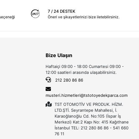
7 / 24 DESTEK
seçeneği
Öneri ve şikayetlerinizi bize iletebilirsiniz.
Bize Ulaşın
Haftaiçi 09:00 - 18:00 Cumartesi 09:00 -
12:00 saatleri arasında ulaşabilirsiniz.
212 280 86 86
musteri.hizmetleri@tstotoyedekparca.com
TST OTOMOTİV VE PRODUK. HİZM.
LTD.ŞTİ. Seyrantepe Mahallesi, İ.
Karaoğlanoğlu Cd. No:105 (İspar İş
Merkezi) Kat:2 Kapı No: 415 Kağıthane
İstanbul TEL: 212 280 86 86 - 541 660
76 11