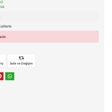
GO
AVA
L
sitlerle
dır.
riş
İade ve Değişim