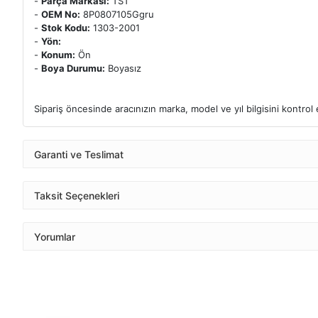
-
Parça Markası:
TST
-
OEM No:
8P0807105Ggru
-
Stok Kodu:
1303-2001
-
Yön:
-
Konum:
Ön
-
Boya Durumu:
Boyasız
Sipariş öncesinde aracınızın marka, model ve yıl bilgisini kontro
Garanti ve Teslimat
Taksit Seçenekleri
Yorumlar