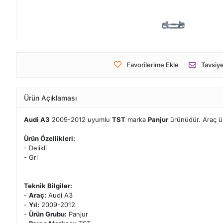
Favorilerime Ekle
Tavsiye
Ürün Açıklaması
Audi A3
2009-2012 uyumlu
TST
marka
Panjur
ürünüdür. Araç 
Ürün Özellikleri:
- Delikli
- Gri
Teknik Bilgiler:
-
Araç:
Audi A3
-
Yıl:
2009-2012
-
Ürün Grubu:
Panjur