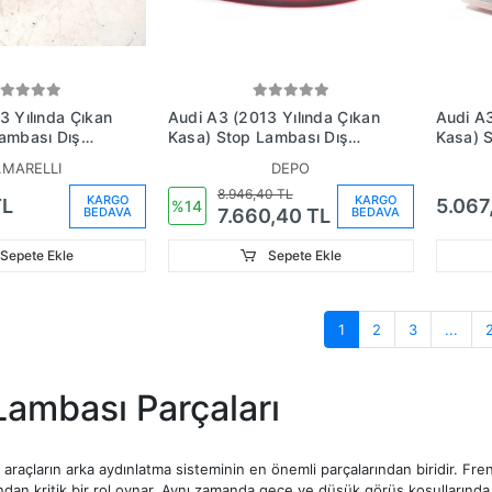
3 Yılında Çıkan
Audi A3 (2013 Yılında Çıkan
Audi A3
ambası Dış
Kasa) Stop Lambası Dış
Kasa) 
Hatchback
Sağ Sedan (Ledli) (Oem No:
Sağ Se
.MARELLI
DEPO
3945096B)
8V5945096A)
No:8V
8.946,40 TL
KARGO
KARGO
TL
5.067
%14
BEDAVA
BEDAVA
7.660,40 TL
Sepete Ekle
Sepete Ekle
1
2
3
...
Lambası Parçaları
, araçların arka aydınlatma sisteminin en önemli parçalarından biridir. Fr
ından kritik bir rol oynar. Aynı zamanda gece ve düşük görüş koşullarında 