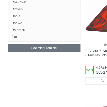
Chevrolet
Citroen
Dacia
Daewo
Daihatsu
Fiat
Ford
Seçimleri Temizle
Honda
207 2006 Stop Lambası Sol
(Oem No:63
Hyundai
İsuzu
4.072,8
%13
Jeep
3.52
Kia
Lada
Mazda
Mercedes
Mitsubishi