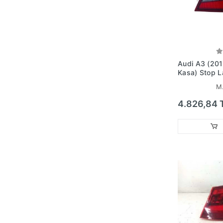
Audi A3 (201
Kasa) Stop L
Sağ 714081
M
(Hatchback)
No:8V39450
4.826,84 