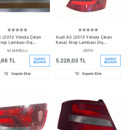
 (2013 Yılında Çıkan
Audi A3 (2013 Yılında Çıkan
Stop Lambası Dış
Kasa) Stop Lambası Dış
tchback (Oem
Sağ Ledli - Hatchback
M.MARELLI
DEPO
4945096)
(Oem No: 8V3945096B)
KARGO
KARGO
,66 TL
5.228,03 TL
BEDAVA
BEDAVA
Sepete Ekle
Sepete Ekle