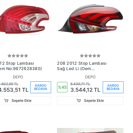
ambası
208 2012 Stop Lambası
ğ (Oem No:9672628380)
Sağ Led Li (Oem
No:9810430580)
DEPO
DEPO
.602,99 TL
6.439,71 TL
KARGO
KARGO
%45
BEDAVA
BEDAVA
4.553,51 TL
3.544,12 TL
Sepete Ekle
Sepete Ekle