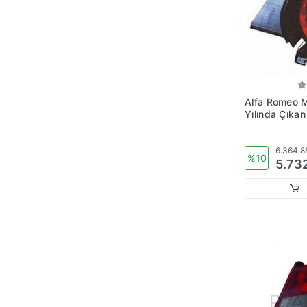
Alfa Romeo 
Yılında Çıka
Lambası Sağ
No:71752162
6.364,8
%10
5.73