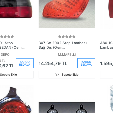
01 Stop
307 Cc 2002 Stop Lambası
A80 19
 SEDAN (Oem
Sağ Dış (Oem
Lambası
No:6351S36351X4)
652-03
DEPO
M.MARELLI
No:893
9 TL
KARGO
KARGO
14.254,79 TL
1.595
BEDAVA
BEDAVA
0,62 TL
Sepete Ekle
Sepete Ekle