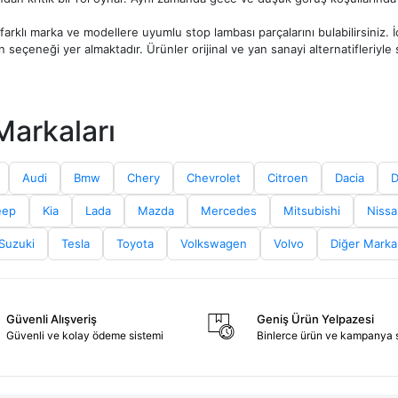
arklı marka ve modellere uyumlu stop lambası parçalarını bulabilirsiniz. İ
ün seçeneği yer almaktadır. Ürünler orijinal ve yan sanayi alternatifleriy
eçerken aracınızın marka, model ve üretim yılına uygun ürün tercih edilmes
bi detayların doğru belirlenmesi, montaj ve kullanım açısından avantaj sağ
Markaları
ntajı, hızlı kargo ve güvenli alışveriş imkanıyla ihtiyacınıza uygun stop lam
Audi
Bmw
Chery
Chevrolet
Citroen
Dacia
eep
Kia
Lada
Mazda
Mercedes
Mitsubishi
Nissa
Suzuki
Tesla
Toyota
Volkswagen
Volvo
Diğer Marka
Güvenli Alışveriş
Geniş Ürün Yelpazesi
Güvenli ve kolay ödeme sistemi
Binlerce ürün ve kampanya 