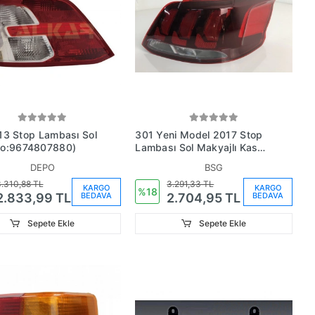
ası Sol
301 Yeni Model 2017 Stop
o:9674807880)
Lambası Sol Makyajlı Kasa
(Oem No:9817301180)
DEPO
BSG
.310,88 TL
3.291,33 TL
KARGO
KARGO
%18
BEDAVA
BEDAVA
2.833,99 TL
2.704,95 TL
Sepete Ekle
Sepete Ekle