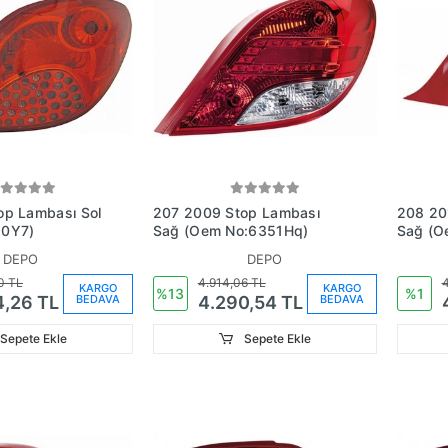
207 2009 Stop Lambası
208 2012 Stop L
50Y7)
Sağ (Oem No:6351Hq)
Sa
DEPO
DEPO
0 TL
4.914,06 TL
4
KARGO
KARGO
%13
%1
BEDAVA
BEDAVA
4,26 TL
4.290,54 TL
Sepete Ekle
Sepete Ekle