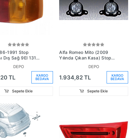
86-1991 Stop
Alfa Romeo Mito (2009
 Dış Sağ 9El 131
Yılında Çıkan Kasa) Stop
1 (Oem
Lambası Sağ Duysuz (Oem
DEPO
DEPO
945218B)
No:50508594)
KARGO
KARGO
,20 TL
1.934,82 TL
BEDAVA
BEDAVA
Sepete Ekle
Sepete Ekle