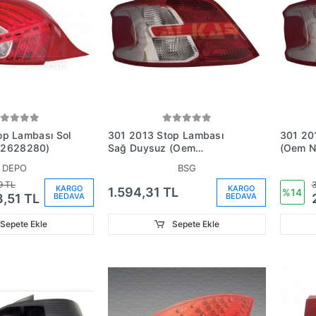
301 2013 Stop Lambası
301 2013 Stop Lamb
72628280)
Sağ Duysuz (Oem
(Oem N
No:9674807880)
DEPO
BSG
9 TL
3
KARGO
KARGO
1.594,31 TL
%14
BEDAVA
BEDAVA
3,51 TL
Sepete Ekle
Sepete Ekle