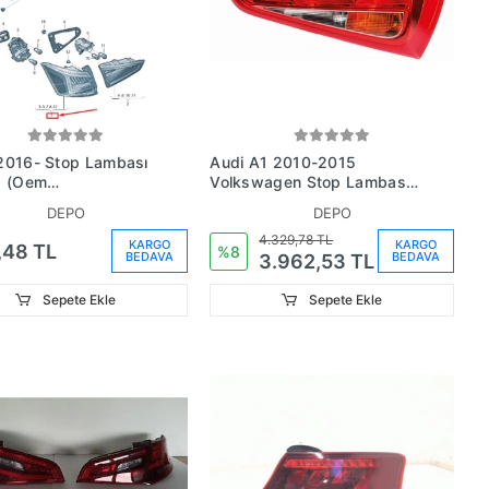
2016- Stop Lambası
Audi A1 2010-2015
ğ (Oem
Volkswagen Stop Lambası
9945096B)
Sol 2Sk 010 436 091 (Oem
DEPO
DEPO
No:8X0945093)
4.329,78 TL
KARGO
KARGO
,48 TL
%8
BEDAVA
BEDAVA
3.962,53 TL
Sepete Ekle
Sepete Ekle