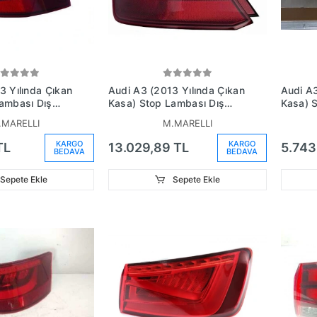
3 Yılında Çıkan
Audi A3 (2013 Yılında Çıkan
Audi A3
ambası Dış
Kasa) Stop Lambası Dış
Kasa) 
040801
Sağ Hatchback (Ledli)
Sağ Ha
.MARELLI
M.MARELLI
 (Oem
(Oem No:8V4945096A)
No:8V
96)
KARGO
KARGO
TL
13.029,89 TL
5.743
BEDAVA
BEDAVA
Sepete Ekle
Sepete Ekle