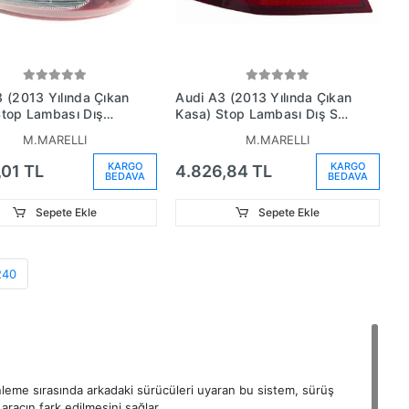
 (2013 Yılında Çıkan
Audi A3 (2013 Yılında Çıkan
Stop Lambası Dış
Kasa) Stop Lambası Dış Sol
dan (Oem
(Hatchback) (Oem
M.MARELLI
M.MARELLI
5945096)
No:8V3945095)
KARGO
KARGO
,01 TL
4.826,84 TL
BEDAVA
BEDAVA
Sepete Ekle
Sepete Ekle
240
enleme sırasında arkadaki sürücüleri uyaran bu sistem, sürüş
aracın fark edilmesini sağlar.