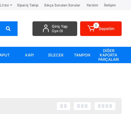
Lirası
Sipariş Takip
Sıkça Sorulan Sorular
Yardım
İletişim
0
Giriş Yap
Sepetim
Üye Ol
DİĞER
APUT
KAPI
SİLECEK
TAMPON
KAPORTA
PARÇALARI