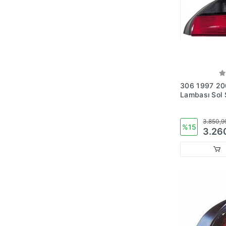
306 1997 20
Lambası Sol
No:6350H8)
3.850,9
%15
3.26