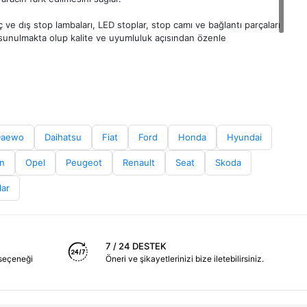
ç ve dış stop lambaları, LED stoplar, stop camı ve bağlantı parçaları
le sunulmakta olup kalite ve uyumluluk açısından özenle
i oldukça önemlidir. Sağ ve sol stop ayrımı, elektrik bağlantıları
lar.
bası parçalarını kolayca inceleyebilir ve sipariş verebilirsiniz.
Daewo
Daihatsu
Fiat
Ford
Honda
Hyundai
n
Opel
Peugeot
Renault
Seat
Skoda
lar
7 / 24 DESTEK
seçeneği
Öneri ve şikayetlerinizi bize iletebilirsiniz.