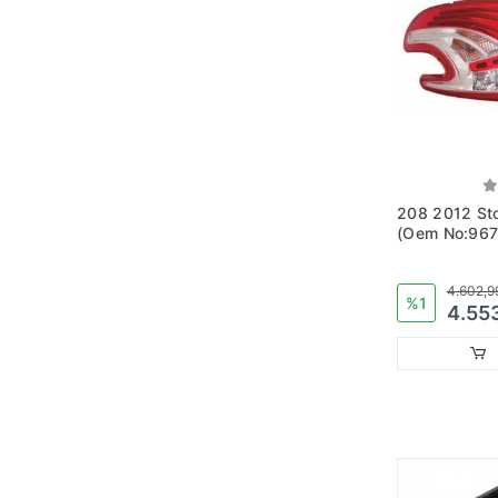
Nissan
Opel
Peugeot
Renault
Seat
Skoda
208 2012 Stop Lambası Sol
Subaru
(Oem No:96
Suzuki
Tesla
4.602,9
%1
4.55
Toyota
Volkswagen
Volvo
Diğer Markalar