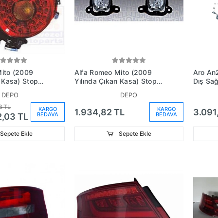
Mito (2009
Alfa Romeo Mito (2009
Aro An
n Kasa) Stop
Yılında Çıkan Kasa) Stop
Dış Sa
 Duysuz (Oem
Lambası Sol Duysuz (Oem
No:6F
DEPO
DEPO
)
No:50508595)
8 TL
KARGO
KARGO
1.934,82 TL
3.091
BEDAVA
BEDAVA
2,03 TL
Sepete Ekle
Sepete Ekle