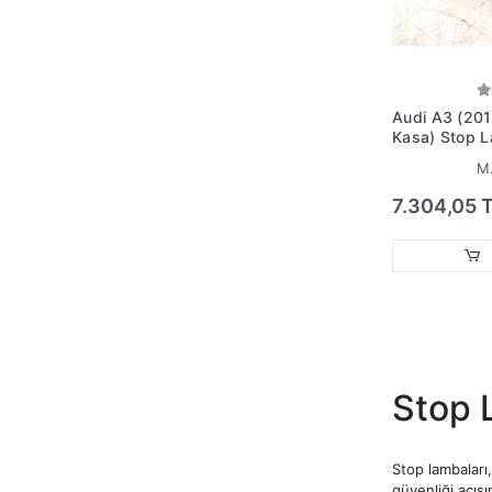
Audi A3 (201
Kasa) Stop L
Sağ Ledli - 
M
(Oem No:8V
7.304,05 
Stop 
Stop lambaları
güvenliği açıs