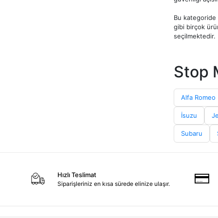
Bu kategoride f
gibi birçok ür
seçilmektedir.
Stop lambası s
ve kasa tipi gi
Stop 
Uygun fiyat ava
Alfa Romeo
İsuzu
J
Subaru
Hızlı Teslimat
Siparişleriniz en kısa sürede elinize ulaşır.