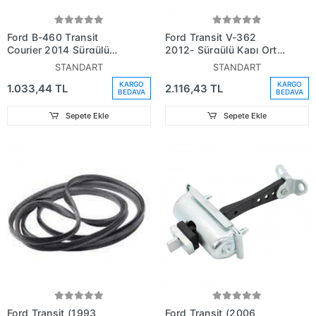
Ford B-460 Transit
Ford Transit V-362
Courier 2014 Sürgülü
2012- Sürgülü Kapı Orta
Kapı Üst Makara Sağ
Makara Sağ (Oem
STANDART
STANDART
Oem No
No:Bk21V268B40Ak)
KARGO
KARGO
1.033,44 TL
2.116,43 TL
(ET76A25028AH)
BEDAVA
BEDAVA
Sepete Ekle
Sepete Ekle
Ford Transit (1993
Ford Transit (2006