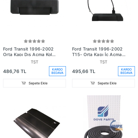
Ford Transit 1996-2002
Ford Transit 1996-2002
Orta Kapı Dış Açma Kolu
T15- Orta Kapı İç Açma
Siyah (Teli İle Birlikte)
Kolu Siyah (Teli İle
TST
TST
(Bfn) (Adet) (Oem
Birlikte) (Oem No:
KARGO
KARGO
486,76 TL
495,66 TL
No:86Bv266A62Ad)
86Bv266A62Ad)
BEDAVA
BEDAVA
Sepete Ekle
Sepete Ekle