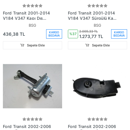
Ford Transit 2001-2014
Ford Transit 2001-2014
V184 V347 Kapı Dış
V184 V347 Sürgülü Kapı
Açma Kolu Sağ Sürgülü
Kızağı Kısa (Oem
BSG
BSG
(Oem
No:1C15V25004Al)
2.009,33 TL
KARGO
KARGO
436,38 TL
No:Yc15V26600An)
%37
1.273,77 TL
BEDAVA
BEDAVA
Sepete Ekle
Sepete Ekle
Ford Transit 2002-2006
Ford Transit 2002-2006