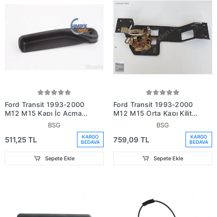
Ford Transit 1993-2000
Ford Transit 1993-2000
M12 M15 Kapı İç Açma
M12 M15 Orta Kapı Kilit
Kolu Arka (Oem
Konrol Ünitesi (Oem
BSG
BSG
No:86Vbv43406Abfa)
No:92Vbv22168Aa)
KARGO
KARGO
511,25 TL
759,09 TL
BEDAVA
BEDAVA
Sepete Ekle
Sepete Ekle