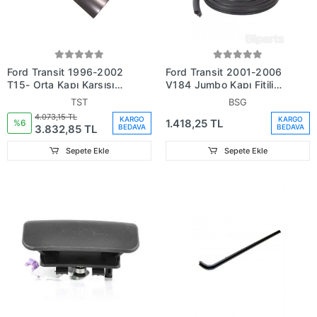
Ford Transit 1996-2002
Ford Transit 2001-2006
T15- Orta Kapı Karşısı
V184 Jumbo Kapı Fitili
Sacı Yarım (Oem No:
Arka (Oem
TST
BSG
865-2522)
No:Yc15V437N00Fn)
4.073,15 TL
KARGO
KARGO
1.418,25 TL
%6
3.832,85 TL
BEDAVA
BEDAVA
Sepete Ekle
Sepete Ekle