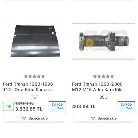
Ford Transit 1993-1996
Ford Transit 1993-2000
T12- Orta Kapı Karşısı
M12 M15 Arka Kapı Kilit
Sacı Yarım (Oem No:
Pimi Sol Çift (Oem
TST
BSG
864-2522)
No:86Vbv43147Aa)
4.073,15 TL
KARGO
KARGO
403,84 TL
%6
3.832,85 TL
BEDAVA
BEDAVA
Sepete Ekle
Sepete Ekle