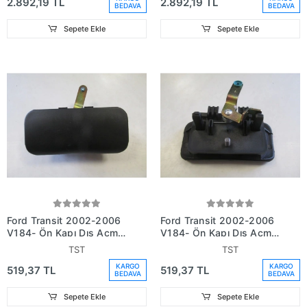
2.892,19 TL
2.892,19 TL
BEDAVA
BEDAVA
Sepete Ekle
Sepete Ekle
Ford Transit 2002-2006
Ford Transit 2002-2006
V184- Ön Kapı Dış Açma
V184- Ön Kapı Dış Açma
Kolu Sağ (Oem No:
Kolu Sol (Oem No:
TST
TST
4C16V22400Aa)
4C16V22401Aa)
KARGO
KARGO
519,37 TL
519,37 TL
BEDAVA
BEDAVA
Sepete Ekle
Sepete Ekle