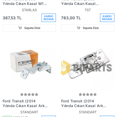
Yılında Çıkan Kasa) M12
Yılında Çıkan Kasa)
M15 Çerçeve Cam
V347 Ön Kapı Gergisi
STARLAS
TST
Lastiği
(Oem No:
KARGO
KARGO
387,53 TL
783,00 TL
6C1Av23500Ad)
BEDAVA
BEDAVA
Sepete Ekle
Sepete Ekle
Ford Transit (2014
Ford Transit (2014
Yılında Çıkan Kasa) Arka
Yılında Çıkan Kasa) Arka
Kapı Alt Menteşe Sol V-
Kapı Üst Menteşe Sağ V-
STANDART
STANDART
363Nan (Oem No: Bk31
363Nan (Oem No: Bk31