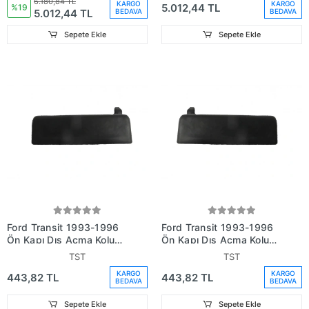
6.180,84 TL
KARGO
KARGO
5.012,44 TL
V429A15 Ak)
V42982 Bg)
%19
5.012,44 TL
BEDAVA
BEDAVA
Sepete Ekle
Sepete Ekle
Ford Transit 1993-1996
Ford Transit 1993-1996
Ön Kapı Dış Açma Kolu
Ön Kapı Dış Açma Kolu
Sağ Siyah (Pütürlü Tip)
Sol Siyah (Pütürlü Tip)
TST
TST
(Hushan) (Adet) (Oem
(Hushan) (Adet) (Oem
KARGO
KARGO
443,82 TL
443,82 TL
No:1090806)
No:1090807)
BEDAVA
BEDAVA
Sepete Ekle
Sepete Ekle