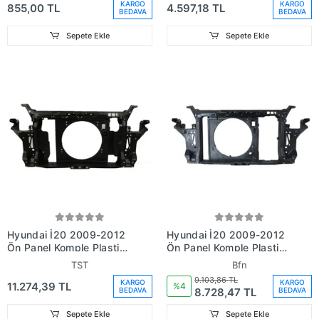
KARGO
KARGO
855,00 TL
4.597,18 TL
BEDAVA
BEDAVA
Sepete Ekle
Sepete Ekle
Hyundai İ20 2009-2012
Hyundai İ20 2009-2012
Ön Panel Komple Plastik
Ön Panel Komple Plastik
(Benzinli) (Tw) (Adet)
(Dizel) (Bfn) (Adet) (Oem
TST
Bfn
(Oem No:641011J900)
No:641011J200)
9.103,86 TL
KARGO
KARGO
11.274,39 TL
%4
8.728,47 TL
BEDAVA
BEDAVA
Sepete Ekle
Sepete Ekle