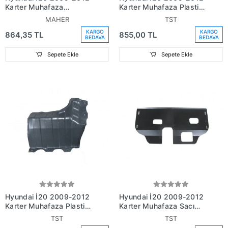
Karter Muhafaza
Karter Muhafaza Plastiği
Plasatiği Sağ (Oem No:
Sağ (Oem
MAHER
TST
29120-1J000)
No:291201J200)
KARGO
KARGO
864,35 TL
855,00 TL
BEDAVA
BEDAVA
Sepete Ekle
Sepete Ekle
Hyundai İ20 2009-2012
Hyundai İ20 2009-2012
Karter Muhafaza Plastiği
Karter Muhafaza Sacı
Sol (Oem
(Metal) Oem No: ()
TST
TST
No:291301J000)