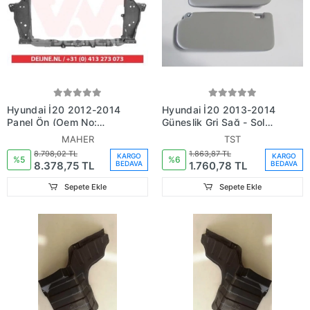
Hyundai İ20 2012-2014
Hyundai İ20 2013-2014
Panel Ön (Oem No:
Güneşlik Gri Sağ - Sol
64101-1J500)
Set 2 Parça (Oem No:
MAHER
TST
852101J001Om)
8.798,02 TL
1.863,87 TL
KARGO
KARGO
%5
%6
8.378,75 TL
1.760,78 TL
BEDAVA
BEDAVA
Sepete Ekle
Sepete Ekle