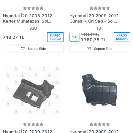
Hyundai İ20 2008-2012
Hyundai İ20 2009-2012
Karter Muhafazası Sol
Güneşlik Gri Sağ - Sol
(Oem No: 291301J000)
Set 2 Parça (Oem No:
BSG
TST
852101J001Om)
1.863,87 TL
KARGO
KARGO
748,27 TL
%6
1.760,78 TL
BEDAVA
BEDAVA
Sepete Ekle
Sepete Ekle
Hyundai İ20 2009-2012
Hyundai İ20 2009-2012