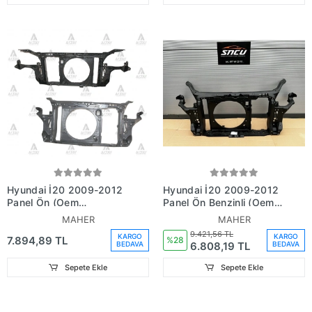
Hyundai İ20 2009-2012
Hyundai İ20 2009-2012
Panel Ön (Oem
Panel Ön Benzinli (Oem
No:641011J200)
No: 64101-1J000)
MAHER
MAHER
9.421,56 TL
KARGO
KARGO
7.894,89 TL
%28
6.808,19 TL
BEDAVA
BEDAVA
Sepete Ekle
Sepete Ekle