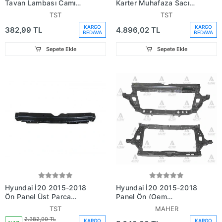
Tavan Lambası Camı
Karter Muhafaza Sacı
Oem No: ()
(Metal) (Ayaklı) Oem No:
TST
TST
()
KARGO
KARGO
382,99 TL
4.896,02 TL
BEDAVA
BEDAVA
Sepete Ekle
Sepete Ekle
Hyundai İ20 2015-2018
Hyundai İ20 2015-2018
Ön Panel Üst Parça
Panel Ön (Oem
(Metal) (Adet)
No:64101C8000)
TST
MAHER
2.382,90 TL
KARGO
KARGO