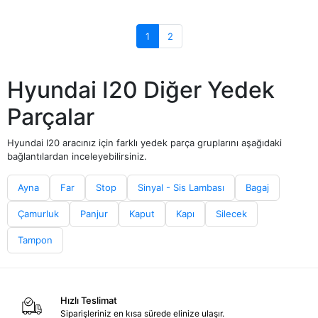
1
2
Hyundai I20 Diğer Yedek
Parçalar
Hyundai I20 aracınız için farklı yedek parça gruplarını aşağıdaki
bağlantılardan inceleyebilirsiniz.
Ayna
Far
Stop
Sinyal - Sis Lambası
Bagaj
Çamurluk
Panjur
Kaput
Kapı
Silecek
Tampon
Hızlı Teslimat
Siparişleriniz en kısa sürede elinize ulaşır.