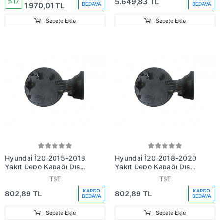
5.649,83 TL
%17
1.970,01 TL
BEDAVA
BEDAVA
Sepete Ekle
Sepete Ekle
Hyundai İ20 2015-2018
Hyundai İ20 2018-2020
Yakıt Depo Kapağı Dış
Yakıt Depo Kapağı Dış
(Oem No (69510C7000))
(Oem No (69510C7000))
TST
TST
KARGO
KARGO
802,89 TL
802,89 TL
BEDAVA
BEDAVA
Sepete Ekle
Sepete Ekle