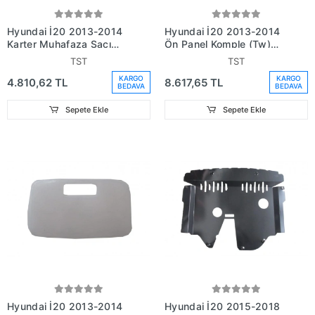
Hyundai İ20 2013-2014
Hyundai İ20 2013-2014
Karter Muhafaza Sacı
Ön Panel Komple (Tw)
(Metal) (Ayaklı) Oem No:
(Adet) (Oem
TST
TST
()
No:641011J500)
KARGO
KARGO
4.810,62 TL
8.617,65 TL
BEDAVA
BEDAVA
Sepete Ekle
Sepete Ekle
Hyundai İ20 2013-2014
Hyundai İ20 2015-2018