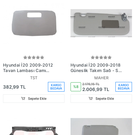
Hyundai İ20 2009-2012
Hyundai İ20 2009-2018
Tavan Lambası Camı
Güneşlik Takım Sağ - Sol
Oem No: ()
Aynı Adet (Oem No:
TST
MAHER
85210-1J001Om)
2.176,15 TL
KARGO
KARGO
382,99 TL
%8
2.006,99 TL
BEDAVA
BEDAVA
Sepete Ekle
Sepete Ekle