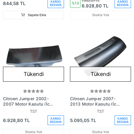
7.992,01 TL
KARGO
KARGO
844,58 TL
No (735307399 )
1300732080)
%13
6.928,80 TL
BEDAVA
BEDAVA
Sepete Ekle
Stokta Yok
Tükendi
Tükendi
Citroen Jumper 2002-
Citroen Jumper 2007-
2007 Motor Kaputu (İceli
2013 Motor Kaputu (İceli
- Çekomastikli) (Eagle
- Çekomastikli) (Eagle
TST
TST
Body) (Oem No:7901K0)
Body) (Oem No:7901N8)
KARGO
KARGO
6.928,80 TL
5.095,05 TL
BEDAVA
BEDAVA
Stokta Yok
Stokta Yok