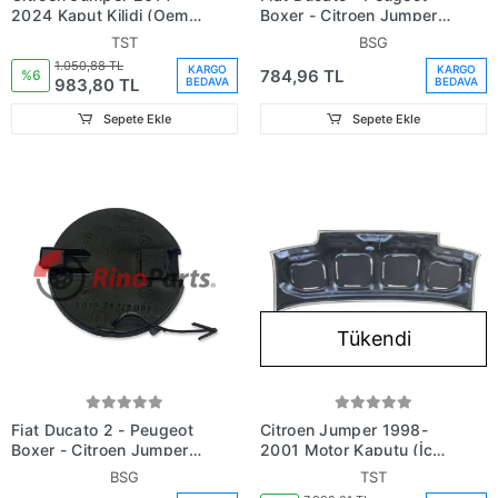
2024 Kaput Kilidi (Oem
Boxer - Citroen Jumper
No: 1383311080)
1994-2001 - Sürgülü
TST
BSG
Kapı Kolu (Oem No
1.050,88 TL
KARGO
KARGO
784,96 TL
(1301418808 )
%6
983,80 TL
BEDAVA
BEDAVA
Sepete Ekle
Sepete Ekle
Tükendi
Fiat Ducato 2 - Peugeot
Citroen Jumper 1998-
Boxer - Citroen Jumper
2001 Motor Kaputu (İceli
2001-2006 - Sürgülü
- Çekomastikli) (Eagle
BSG
TST
Kapı Kolu Dış Açma (Oem
Body) (Oem No: