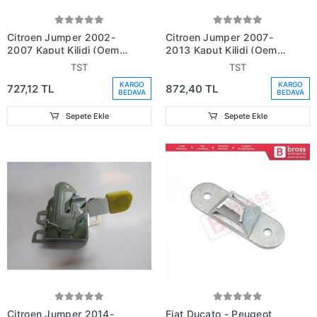
Citroen Jumper 2002-
Citroen Jumper 2007-
2007 Kaput Kilidi (Oem
2013 Kaput Kilidi (Oem
No: 1355407080)
No: 1369755080)
TST
TST
KARGO
KARGO
727,12 TL
872,40 TL
BEDAVA
BEDAVA
Sepete Ekle
Sepete Ekle
Citroen Jumper 2014-
Fiat Ducato - Peugeot