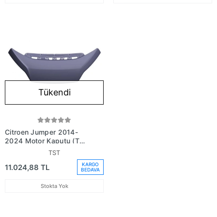
Tükendi
Citroen Jumper 2014-
2024 Motor Kaputu (Tw)
(Oem No:1380670080)
TST
KARGO
11.024,88 TL
BEDAVA
Stokta Yok