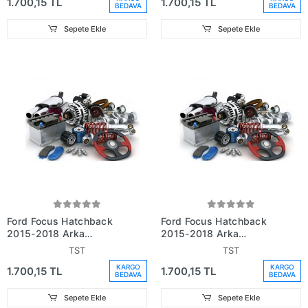
1.700,15 TL
1.700,15 TL
BEDAVA
BEDAVA
Sepete Ekle
Sepete Ekle
Ford Focus Hatchback
Ford Focus Hatchback
2015-2018 Arka
2015-2018 Arka
Çamurluk Davlumbazı
Çamurluk Davlumbazı Sol
TST
TST
Sağ
KARGO
KARGO
1.700,15 TL
1.700,15 TL
BEDAVA
BEDAVA
Sepete Ekle
Sepete Ekle