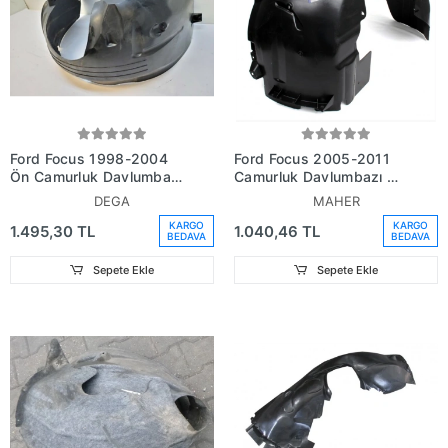
Ford Focus 1998-2004
Ford Focus 2005-2011
Ön Çamurluk Davlumbazı
Çamurluk Davlumbazı Ön
Sol (Oem No:
Sağ (Oem No: 4M51-
DEGA
MAHER
2M5116115Aa)
16114 Aa)
KARGO
KARGO
1.495,30 TL
1.040,46 TL
BEDAVA
BEDAVA
Sepete Ekle
Sepete Ekle