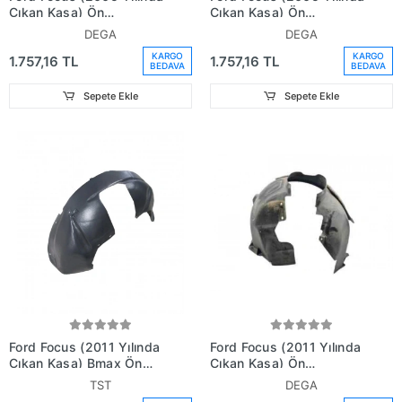
Çıkan Kasa) Ön
Çıkan Kasa) Ön
Çamurluk Davlumbazı
Çamurluk Davlumbazı Sol
DEGA
DEGA
Sağ (Oem No:
(Oem No: 4M5116115Ab)
KARGO
KARGO
1.757,16 TL
1.757,16 TL
4M5116114Aa)
BEDAVA
BEDAVA
Sepete Ekle
Sepete Ekle
Ford Focus (2011 Yılında
Ford Focus (2011 Yılında
Çıkan Kasa) Bmax Ön
Çıkan Kasa) Ön
Çamurluk Davlumbazı
Çamurluk Davlumbazı
TST
DEGA
Sağ (Oem No:
Sağ (Oem No: