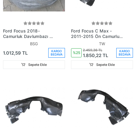
Ford Focus 2018-
Ford Focus C Max -
Çamurluk Davlumbazı Ön
2011-2015 Ön Çamurluk
Sol (Oem
Davlumbazı Sağ (Tw)
BSG
TW
No:Jx7B16115Cb)
(Oem No: Dm5Z-
2.459,36 TL
KARGO
KARGO
1.012,59 TL
16102A)
%25
1.850,22 TL
BEDAVA
BEDAVA
Sepete Ekle
Sepete Ekle