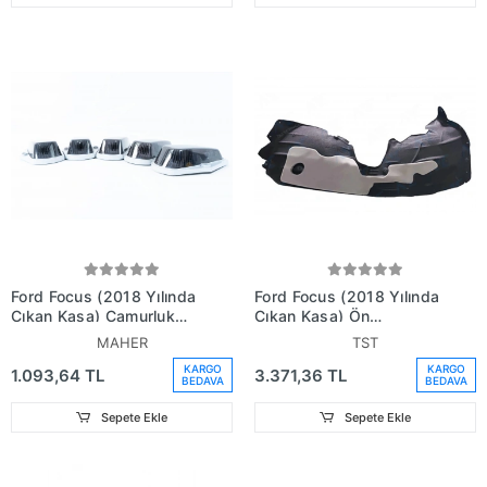
Ford Focus (2018 Yılında
Ford Focus (2018 Yılında
Çıkan Kasa) Çamurluk
Çıkan Kasa) Ön
Davlumbazı Ön Sol (Oem
Çamurluk Davlumbazı
MAHER
TST
No: Jx7B-14115-Bc)
Sağ (Oem No:
KARGO
KARGO
1.093,64 TL
3.371,36 TL
Jx7B16114Da)
BEDAVA
BEDAVA
Sepete Ekle
Sepete Ekle