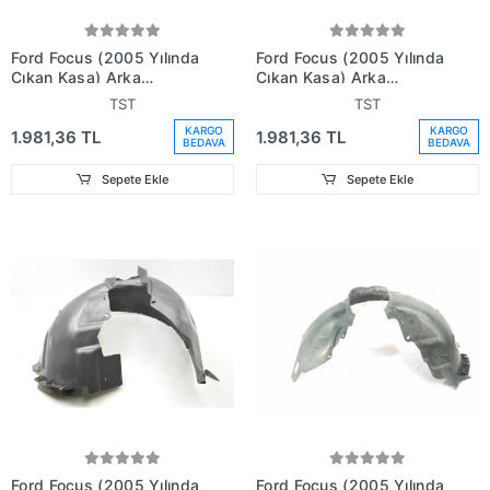
Ford Focus (2005 Yılında
Ford Focus (2005 Yılında
Çıkan Kasa) Arka
Çıkan Kasa) Arka
Çamurluk Davlumbazı
Çamurluk Davlumbazı
TST
TST
Hatchback Sağ (Oem
Hatchback Sol (Oem No:
KARGO
KARGO
1.981,36 TL
1.981,36 TL
No: 4M51A278B50Ag)
4M51A278B51Ag)
BEDAVA
BEDAVA
Sepete Ekle
Sepete Ekle
Ford Focus (2005 Yılında
Ford Focus (2005 Yılında