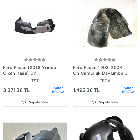
Ford Focus (2018 Yılında
Ford Focus 1998-2004
Çıkan Kasa) Ön
Ön Çamurluk Davlumbazı
Çamurluk Davlumbazı Sol
Sağ (Oem No:
TST
DEGA
(Oem No: Jx7B16115Bd)
2M5116114Ab)
KARGO
KARGO
3.371,36 TL
1.495,30 TL
BEDAVA
BEDAVA
Sepete Ekle
Sepete Ekle