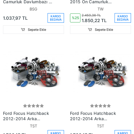
Çamurluk Davlumbazı Ön
2015 Ön Çamurluk
Sağ Am51 R16114 Bf Ag
Davlumbazı Sol (Tyg)
BSG
TW
(Oem
(Adet) (Oem
2.459,36 TL
KARGO
KARGO
1.037,97 TL
No:Am51R16114Bg)
No:Dm5Z16103A)
%25
1.850,22 TL
BEDAVA
BEDAVA
Sepete Ekle
Sepete Ekle
Ford Focus Hatchback
Ford Focus Hatchback
2012-2014 Arka
2012-2014 Arka
Çamurluk Davlumbazı
Çamurluk Davlumbazı Sol
TST
TST
Sağ
KARGO
KARGO