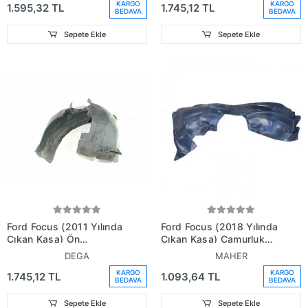
KARGO
KARGO
1.595,32 TL
1.745,12 TL
Av1116114Bb)
Am51R16114Bg)
BEDAVA
BEDAVA
Sepete Ekle
Sepete Ekle
Ford Focus (2011 Yılında
Ford Focus (2018 Yılında
Çıkan Kasa) Ön
Çıkan Kasa) Çamurluk
Çamurluk Davlumbazı Sol
Davlumbazı Ön Sağ
DEGA
MAHER
(Oem No:
(Oem No: Jx7B-16114-
KARGO
KARGO
1.745,12 TL
1.093,64 TL
Am51R16115Bg)
Bc)
BEDAVA
BEDAVA
Sepete Ekle
Sepete Ekle