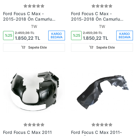
Ford Focus C Max -
Ford Focus C Max -
2015-2018 Ön Çamurluk
2015-2018 Ön Çamurluk
Davlumbazı Sağ (Tyg)
Davlumbazı Sol (Tyg)
TW
TW
(Oem No:Dm5Z16102A)
(Oem No:Dm5Z16103A)
2.459,36 TL
2.459,36 TL
KARGO
KARGO
%25
%25
1.850,22 TL
1.850,22 TL
BEDAVA
BEDAVA
Sepete Ekle
Sepete Ekle
Ford Focus C Max 2011
Ford Focus C Max 2011-