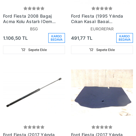
Ford Fiesta 2008 Bagaj
Ford Fiesta (1995 Yılında
Açma Kolu Astarlı (Oem
Çıkan Kasa) Bagaj
No:8A61A43400Bdxwaa)
Amortisörü (Oem No:
BSG
EUROREPAR
96Fb B406A10 Ba)
KARGO
KARGO
1.106,50 TL
491,77 TL
BEDAVA
BEDAVA
Sepete Ekle
Sepete Ekle
Ford Fiesta (2017 Yılında
Ford Fiesta (2017 Yılında