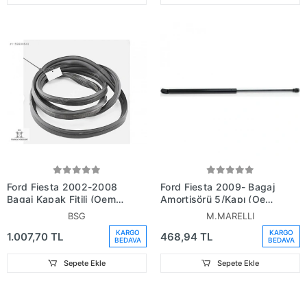
Ford Fiesta 2002-2008
Ford Fiesta 2009- Bagaj
Bagaj Kapak Fitili (Oem
Amortisörü 5/Kapı (Oem
No:2S61A404A06Ca)
No:8A61A406A10Ac)
BSG
M.MARELLI
KARGO
KARGO
1.007,70 TL
468,94 TL
BEDAVA
BEDAVA
Sepete Ekle
Sepete Ekle