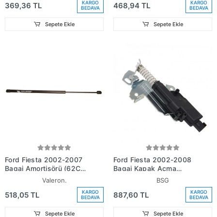
KARGO
KARGO
369,36 TL
468,94 TL
BEDAVA
BEDAVA
Sepete Ekle
Sepete Ekle
Ford Fiesta 2002-2007
Ford Fiesta 2002-2008
Bagaj Amortisörü (62Cm)
Bagaj Kapak Açma
Sağ - Sol Aynı Adet
Motoru (Oem No: 2S6T
Valeron.
BSG
(Oem
432A98 Af)
KARGO
KARGO
518,05 TL
887,60 TL
No:96Fbb406A10Ba)
BEDAVA
BEDAVA
Sepete Ekle
Sepete Ekle