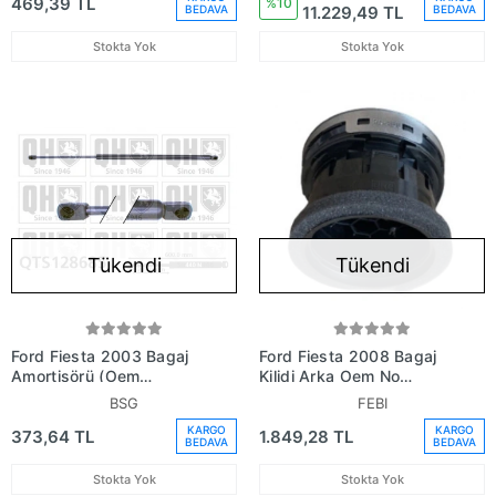
469,39 TL
%10
11.229,49 TL
BEDAVA
BEDAVA
Stokta Yok
Stokta Yok
Tükendi
Tükendi
Ford Fiesta 2003 Bagaj
Ford Fiesta 2008 Bagaj
Amortisörü (Oem
Kilidi Arka Oem No
No:2S61A406A10Ac)
(8A61A442A66BE)
BSG
FEBI
KARGO
KARGO
373,64 TL
1.849,28 TL
BEDAVA
BEDAVA
Stokta Yok
Stokta Yok