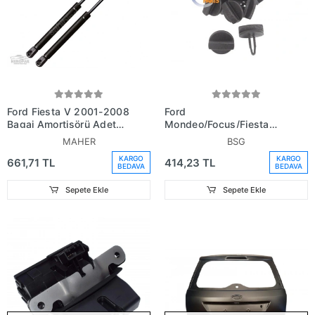
Ford Fiesta V 2001-2008
Ford
Bagaj Amortisörü Adet
Mondeo/Focus/Fiesta
(Oem No:
1998- Bagaj Trım
MAHER
BSG
2S61A406A10Ac)
Kaplama Klıpsı (Oem
KARGO
KARGO
661,71 TL
414,23 TL
No:W704398Ssynb1)
BEDAVA
BEDAVA
Sepete Ekle
Sepete Ekle