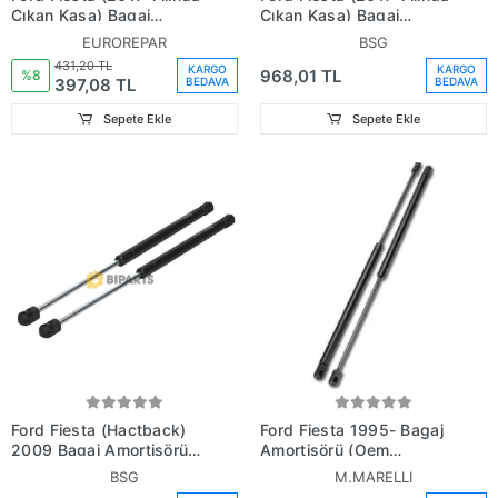
Çıkan Kasa) Bagaj
Çıkan Kasa) Bagaj
Amortisörü (Oem No:
Havuzu (Oem No: H1Bb
EUROREPAR
BSG
H1Bb A406A10 Ae)
A13065-Ab3Ja6)
431,20 TL
KARGO
KARGO
968,01 TL
%8
397,08 TL
BEDAVA
BEDAVA
Sepete Ekle
Sepete Ekle
Ford Fiesta (Hactback)
Ford Fiesta 1995- Bagaj
2009 Bagaj Amortisörü
Amortisörü (Oem
(Oem
No:96Fbb406A10Ba)
BSG
M.MARELLI
No:8A61A406A10Ac)