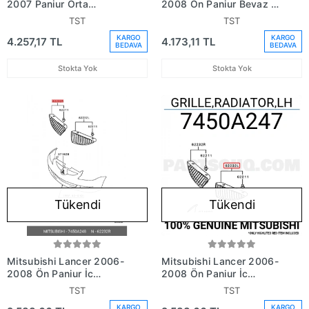
2007 Panjur Orta
2008 Ön Panjur Beyaz -
Çerçeve (Oem No:
Siyah (Oem No:
TST
TST
7450A214Wa)
7450A214Wa)
KARGO
KARGO
4.257,17 TL
4.173,11 TL
BEDAVA
BEDAVA
Stokta Yok
Stokta Yok
Tükendi
Tükendi
Mitsubishi Lancer 2006-
Mitsubishi Lancer 2006-
2008 Ön Panjur İç
2008 Ön Panjur İç
Desenli Sağ (Oem No:
Desenli Sol (Oem No:
TST
TST
7450A248)
7450A247)
KARGO
KARGO