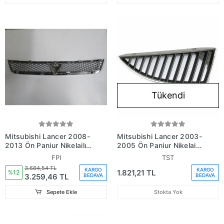
Tükendi
Mitsubishi Lancer 2008-
Mitsubishi Lancer 2003-
2013 Ön Panjur Nikelajlı
2005 Ön Panjur Nikelaj
(Siyah Petekli) (Fpı)
Sağ (Oem No: Mn161114)
FPI
TST
(Oem No: 7450A093)
3.684,54 TL
KARGO
KARGO
1.821,21 TL
%12
3.259,46 TL
BEDAVA
BEDAVA
Sepete Ekle
Stokta Yok