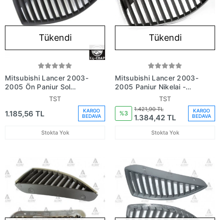
Tükendi
Tükendi
Mitsubishi Lancer 2003-
Mitsubishi Lancer 2003-
2005 Ön Panjur Sol
2005 Panjur Nikelaj -
(Oem No: Mn161115)
Siyah Sol (Oem No:
TST
TST
Mn161113)
1.421,90 TL
KARGO
KARGO
1.185,56 TL
%3
1.384,42 TL
BEDAVA
BEDAVA
Stokta Yok
Stokta Yok