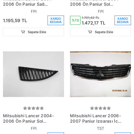
2006 Ön Panjur Sağ
2006 Ön Panjur Sol
Siyah (Fpı) (Oem No:
Nikelaj Çıtalı (Fpı) (Oem
FPI
FPI
Mn161116)
No: Mn161113)
1.701,42 TL
KARGO
KARGO
1.195,59 TL
%13
1.472,17 TL
BEDAVA
BEDAVA
Sepete Ekle
Sepete Ekle
Mitsubishi Lancer 2004-
Mitsubishi Lancer 2006-
2006 Ön Panjur Sol
2007 Panjur Izgarası İç
Siyah (Fpı) (Oem No:
Sol (Oem No: 7450A247)
FPI
TST
Mn161115)