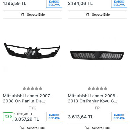
KARGO
KARGO
1.195,59 TL
2.194,06 TL
BEDAVA
BEDAVA
Sepete Ekle
Sepete Ekle
Mitsubishi Lancer 2007-
Mitsubishi Lancer 2008-
2008 Ön Panjur Dış
2013 Ön Panjur Koyu Gri
Çerçevesi Siyah (Tyg)
(Fpı) (Oem No:
TYG
FPI
(Oem No: 7450A214Wa)
7450A095)
5.038,48 TL
KARGO
KARGO
3.613,64 TL
%39
3.057,29 TL
BEDAVA
BEDAVA
Sepete Ekle
Sepete Ekle