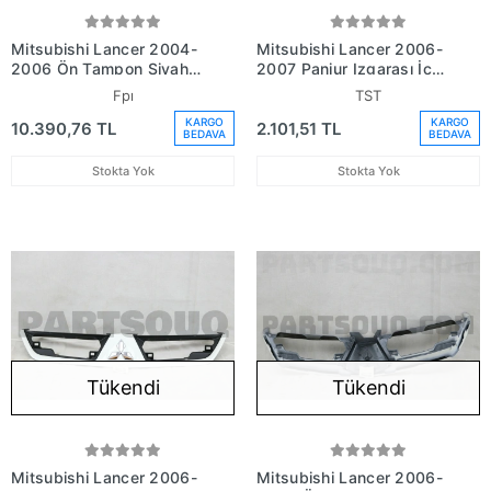
Mitsubishi Lancer 2004-
Mitsubishi Lancer 2006-
2006 Ön Tampon Siyah
2007 Panjur Izgarası İç
(Sis - Panjur Delikli Fpı)
Sağ (1 Adet) (Oem No:
Fpı
TST
(Adet) (Oem
7450A248)
KARGO
KARGO
10.390,76 TL
2.101,51 TL
No:Mn161297Wa)
BEDAVA
BEDAVA
Stokta Yok
Stokta Yok
Tükendi
Tükendi
Mitsubishi Lancer 2006-
Mitsubishi Lancer 2006-