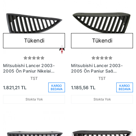
Tükendi
Tükendi
Mitsubishi Lancer 2003-
Mitsubishi Lancer 2003-
2005 Ön Panjur Nikelaj
2005 Ön Panjur Sağ
Sol (Oem No: Mn161113)
(Oem No: Mn161116)
TST
TST
KARGO
KARGO
1.821,21 TL
1.185,56 TL
BEDAVA
BEDAVA
Stokta Yok
Stokta Yok