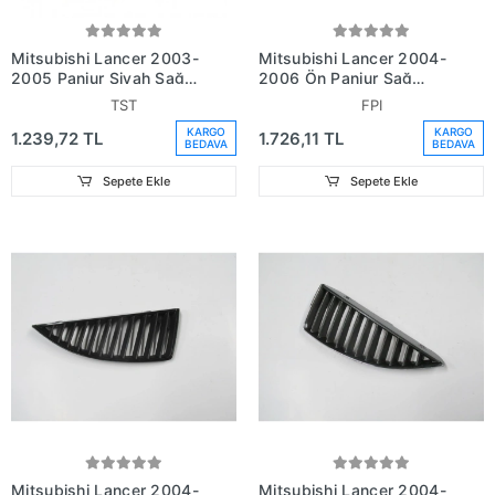
Mitsubishi Lancer 2003-
Mitsubishi Lancer 2004-
2005 Panjur Siyah Sağ
2006 Ön Panjur Sağ
(Oem No: Mn161116)
Nikelaj Çıtalı (Fpı) (Oem
TST
FPI
No: Mn161114)
KARGO
KARGO
1.239,72 TL
1.726,11 TL
BEDAVA
BEDAVA
Sepete Ekle
Sepete Ekle
Mitsubishi Lancer 2004-
Mitsubishi Lancer 2004-