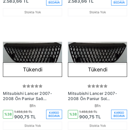
2.583,66 TL
2.583,66 TL
BEDAVA
BEDAVA
Stokta Yok
Stokta Yok
Tükendi
Tükendi
Mitsubishi Lancer 2007-
Mitsubishi Lancer 2007-
2008 Ön Panjur Sağ
2008 Ön Panjur Sol
Siyah (Bfn) (Adet) (Oem
Siyah (Bfn) (Adet) (Oem
Bfn
Bfn
No:Mn161115)
No:Mn161116)
1.456,56 TL
1.456,56 TL
KARGO
KARGO
%38
%38
900,75 TL
900,75 TL
BEDAVA
BEDAVA
Stokta Yok
Stokta Yok