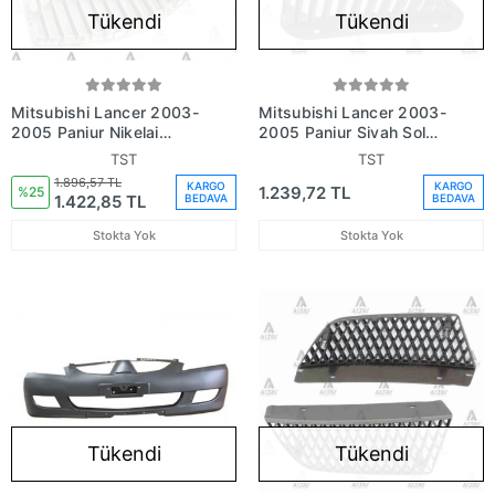
Tükendi
Tükendi
Mitsubishi Lancer 2003-
Mitsubishi Lancer 2003-
2005 Panjur Nikelaj
2005 Panjur Siyah Sol
Siyah Sağ (Oem
(Oem No:Mn161115)
TST
TST
No:Mn161114)
1.896,57 TL
KARGO
KARGO
1.239,72 TL
%25
1.422,85 TL
BEDAVA
BEDAVA
Stokta Yok
Stokta Yok
Tükendi
Tükendi