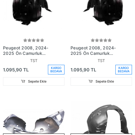
Peugeot 2008, 2024-
Peugeot 2008, 2024-
2025 Ön Çamurluk
2025 Ön Çamurluk
Davlumbazı Sağ (Oem
Davlumbazı Sol (Oem No
TST
TST
No (9837467580))
(9837467680))
KARGO
KARGO
1.095,90 TL
1.095,90 TL
BEDAVA
BEDAVA
Sepete Ekle
Sepete Ekle