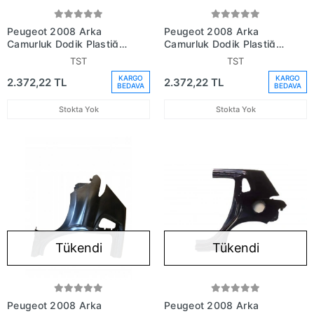
Peugeot 2008 Arka
Peugeot 2008 Arka
Çamurluk Dodik Plastiği
Çamurluk Dodik Plastiği
Sağ 2016- (Oem No:
Sol 2016- (Oem No:
TST
TST
98174917Xt)
98174914Xt)
KARGO
KARGO
2.372,22 TL
2.372,22 TL
BEDAVA
BEDAVA
Stokta Yok
Stokta Yok
Tükendi
Tükendi
Peugeot 2008 Arka
Peugeot 2008 Arka