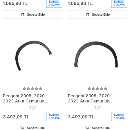
KARGO
KARGO
1.095,90 TL
1.095,90 TL
BEDAVA
BEDAVA
Sepete Ekle
Sepete Ekle
Peugeot 2008, 2020-
Peugeot 2008, 2020-
2023 Arka Çamurluk
2023 Arka Çamurluk
Dodik Plastiği Sağ Siyah
Dodik Plastiği Sol Siyah
TST
TST
(Tyg) (Oem
(Tyg) (Oem
KARGO
KARGO
3.493,09 TL
3.493,09 TL
No:98257365Xt)
No:98257367Xt)
BEDAVA
BEDAVA
Sepete Ekle
Sepete Ekle