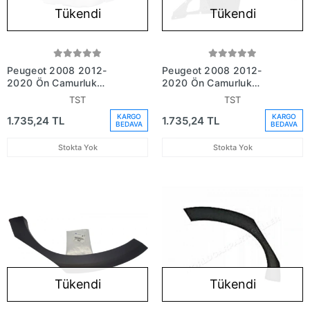
Tükendi
Tükendi
Peugeot 2008 2012-
Peugeot 2008 2012-
2020 Ön Çamurluk
2020 Ön Çamurluk
Davlumbazı Sağ (Oem
Davlumbazı Sol (Oem No:
TST
TST
No: 9677639080)
9677639180)
KARGO
KARGO
1.735,24 TL
1.735,24 TL
BEDAVA
BEDAVA
Stokta Yok
Stokta Yok
Tükendi
Tükendi