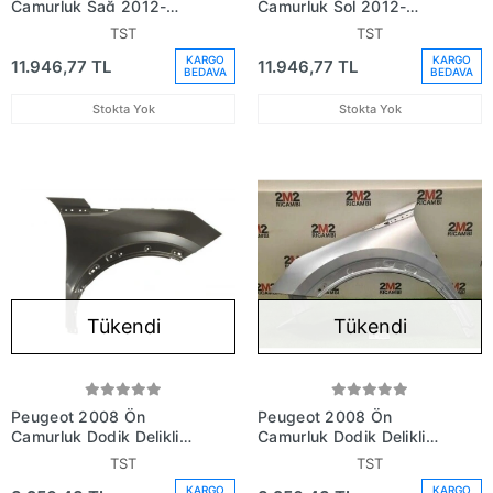
Çamurluk Sağ 2012-
Çamurluk Sol 2012-
(Oem No: 1609673380)
(Oem No: 1609673480)
TST
TST
KARGO
KARGO
11.946,77 TL
11.946,77 TL
BEDAVA
BEDAVA
Stokta Yok
Stokta Yok
Tükendi
Tükendi
Peugeot 2008 Ön
Peugeot 2008 Ön
Çamurluk Dodik Delikli
Çamurluk Dodik Delikli
Sağ 2019- (Oem No:
Sol 2019- (Oem No:
TST
TST
9825439080)
9825439180)
KARGO
KARGO