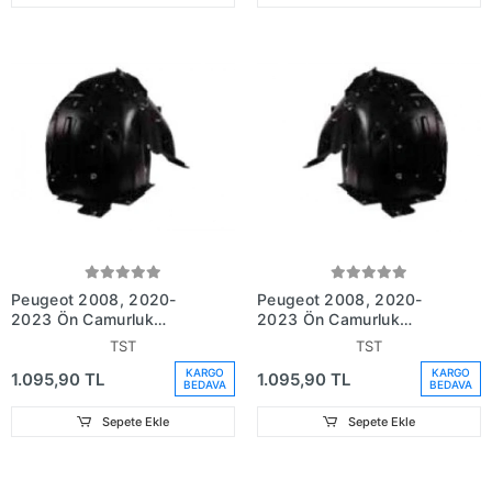
Peugeot 2008, 2020-
Peugeot 2008, 2020-
2023 Ön Çamurluk
2023 Ön Çamurluk
Davlumbazı Sağ (Oem
Davlumbazı Sol (Oem No:
TST
TST
No: 9837467580)
9837467680)
KARGO
KARGO
1.095,90 TL
1.095,90 TL
BEDAVA
BEDAVA
Sepete Ekle
Sepete Ekle