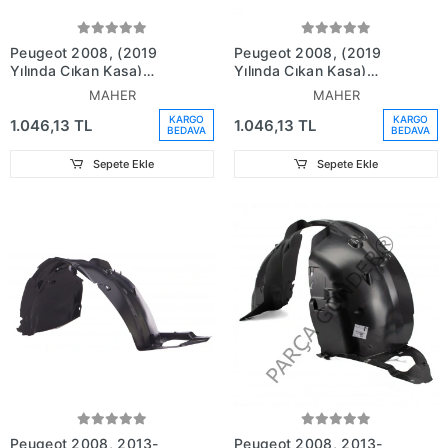
Peugeot 2008, (2019
Peugeot 2008, (2019
Yılında Çıkan Kasa)
Yılında Çıkan Kasa)
Çamurluk Davlumbazı Ön
Çamurluk Davlumbazı Ön
MAHER
MAHER
Sağ (Oem No:
Sol (Oem No:
KARGO
KARGO
1.046,13 TL
1.046,13 TL
9837467580)
9837467680)
BEDAVA
BEDAVA
Sepete Ekle
Sepete Ekle
Peugeot 2008, 2013-
Peugeot 2008, 2013-