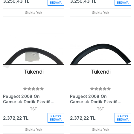
3.250,43 TL
3.250,43 TL
BEDAVA
BEDAVA
Stokta Yok
Stokta Yok
Tükendi
Tükendi
Peugeot 2008 Ön
Peugeot 2008 Ön
Çamurluk Dodik Plastiği
Çamurluk Dodik Plastiği
Sağ 2016- (Oem No:
Sol 2016- (Oem No:
TST
TST
98174915Xt)
98174912Xt)
KARGO
KARGO
2.372,22 TL
2.372,22 TL
BEDAVA
BEDAVA
Stokta Yok
Stokta Yok