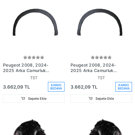
Peugeot 2008, 2024-
Peugeot 2008, 2024-
2025 Arka Çamurluk
2025 Arka Çamurluk
Dodik Plastiği Sağ Siyah
Dodik Plastiği Sol Siyah
TST
TST
(Tyg) (Oem No
(Tyg) (Oem No
KARGO
KARGO
3.662,09 TL
3.662,09 TL
(98257365Xt))
(98257367Xt))
BEDAVA
BEDAVA
Sepete Ekle
Sepete Ekle