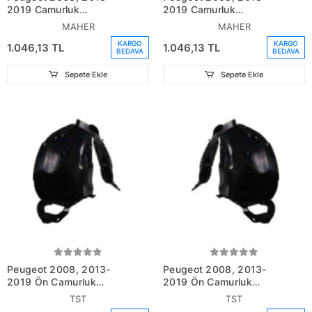
2019 Çamurluk
2019 Çamurluk
Davlumbazı Ön Sağ
Davlumbazı Ön Sol (Oem
MAHER
MAHER
(Oem No: 9678811280)
No: 9677639180)
KARGO
KARGO
1.046,13 TL
1.046,13 TL
BEDAVA
BEDAVA
Sepete Ekle
Sepete Ekle
Peugeot 2008, 2013-
Peugeot 2008, 2013-
2019 Ön Çamurluk
2019 Ön Çamurluk
Davlumbazı Sağ (Oem
Davlumbazı Sol (Oem No:
TST
TST
No: 9678811280)
9677639180)