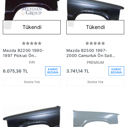
Tükendi
Tükendi
Mazda B2200 1990-
Mazda B2500 1997-
1997 Pickup Ön
2000 Çamurluk Ön Sağ
Çamurluk Sağ (Yazı
(Oem No:Ug9552111)
FPI
PREMIUM
Delikli) (Fpı) (Oem No:
KARGO
KARGO
6.075,36 TL
3.741,14 TL
Ub40-52-111E)
BEDAVA
BEDAVA
Stokta Yok
Stokta Yok