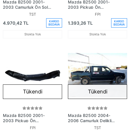
Mazda B2500 2001-
Mazda B2500 2001-
2003 Çamurluk Ön Sol
2003 Pickup Ön
(Oem No:Uh7152211A)
Çamurluk Davlumbazı
TST
FPI
Sağ (Lt - Mz6062) (Tyg)
KARGO
KARGO
4.970,42 TL
1.393,26 TL
(Adet) (Oem
BEDAVA
BEDAVA
No:Uh7156131)
Stokta Yok
Stokta Yok
Tükendi
Tükendi
Mazda B2500 2001-
Mazda B2500 2004-
2003 Pickup Ön
2006 Çamurluk Delikli
Çamurluk Davlumbazı Sol
Ön Sağ (Oem No: Uh81-
FPI
TST