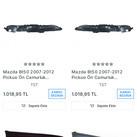
Mazda Bt50 2007-2012
Mazda Bt50 2007-2012
Pickup Ön Çamurluk
Pickup Ön Çamurluk
Davlumbazı Sağ (Oem
Davlumbazı Sol (Oem No:
TST
TST
No: 6M34 16102 Ac)
6M34 16103 Ac)
KARGO
KARGO
1.018,95 TL
1.018,95 TL
BEDAVA
BEDAVA
Sepete Ekle
Sepete Ekle