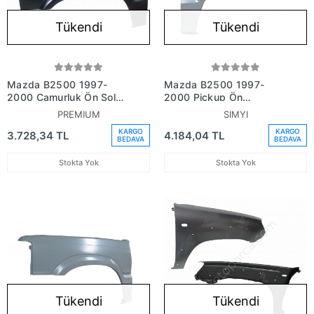
Tükendi
Tükendi
Mazda B2500 1997-
Mazda B2500 1997-
2000 Çamurluk Ön Sol
2000 Pickup Ön
(Oem No:Ug9552211)
Çamurluk Deliksiz Sağ
PREMIUM
SIMYI
Gri Boyalı (Sımyı) (Oem
KARGO
KARGO
3.728,34 TL
4.184,04 TL
No: (Ug95-52-111))
BEDAVA
BEDAVA
Stokta Yok
Stokta Yok
Tükendi
Tükendi