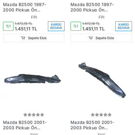
Mazda B2500 1997-
Mazda B2500 1997-
2000 Pickup Ön
2000 Pickup Ön
Çamurluk Davlumbazı
Çamurluk Davlumbazı Sol
FPI
FPI
Sağ (Fpı) (Adet) (Oem
(Fpı) (Adet) (Oem
1.472,18 TL
1.472,18 TL
KARGO
KARGO
No:Zzpo56115)
No:Zzpo56114)
%1
%1
1.451,11 TL
1.451,11 TL
BEDAVA
BEDAVA
Sepete Ekle
Sepete Ekle
Mazda B2500 2001-
Mazda B2500 2001-
2003 Pickup Ön
2003 Pickup Ön
Çamurluk Davlumbazı
Çamurluk Davlumbazı Sol