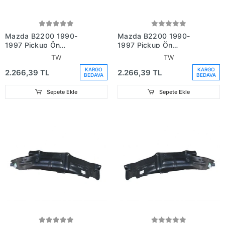
Mazda B2200 1990-
Mazda B2200 1990-
1997 Pickup Ön
1997 Pickup Ön
Çamurluk Davlumbazı
Çamurluk Davlumbazı Sol
TW
TW
Sağ (Lt - Mz6010) (Tw)
(Lt - Mz6009) (Tw)
KARGO
KARGO
2.266,39 TL
2.266,39 TL
(Adet) (Oem
(Adet) (Oem
BEDAVA
BEDAVA
No:Ub4056140A)
No:Ub4056130A)
Sepete Ekle
Sepete Ekle