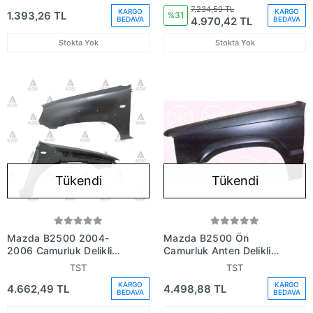
(Lt - Mz6061) (Tyg)
52-111A)
7.234,59 TL
KARGO
KARGO
1.393,26 TL
(Adet) (Oem
%31
4.970,42 TL
BEDAVA
BEDAVA
No:Uh7156141)
Stokta Yok
Stokta Yok
Tükendi
Tükendi
Mazda B2500 2004-
Mazda B2500 Ön
2006 Çamurluk Delikli
Çamurluk Anten Delikli
Ön Sol (Oem
Sol 1997-1998 (Oem No:
TST
TST
No:Uh8152211A)
Ug95-52-211)
KARGO
KARGO
4.662,49 TL
4.498,88 TL
BEDAVA
BEDAVA