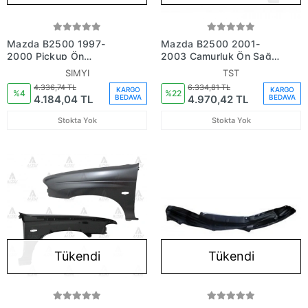
Mazda B2500 1997-
Mazda B2500 2001-
2000 Pickup Ön
2003 Çamurluk Ön Sağ
Çamurluk Deliksiz Sol Gri
(Oem No: Uh71-52-111A)
SIMYI
TST
Boyalı (Sımyı) (Oem No:
4.336,74 TL
6.334,81 TL
KARGO
KARGO
Ug95-52-211)
%4
%22
4.184,04 TL
4.970,42 TL
BEDAVA
BEDAVA
Stokta Yok
Stokta Yok
Tükendi
Tükendi