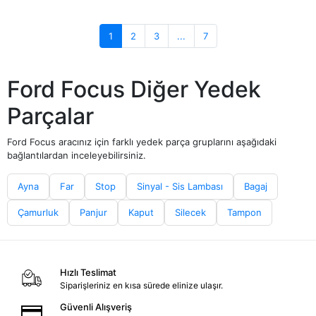
1
2
3
...
7
Ford Focus Diğer Yedek
Parçalar
Ford Focus aracınız için farklı yedek parça gruplarını aşağıdaki
bağlantılardan inceleyebilirsiniz.
Ayna
Far
Stop
Sinyal - Sis Lambası
Bagaj
Çamurluk
Panjur
Kaput
Silecek
Tampon
Hızlı Teslimat
Siparişleriniz en kısa sürede elinize ulaşır.
Güvenli Alışveriş