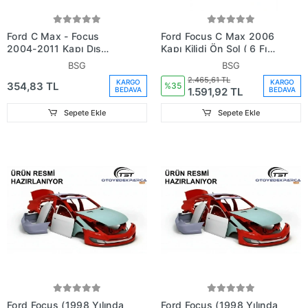
Ford C Max - Focus
Ford Focus C Max 2006
2004-2011 Kapı Dış
Kapı Kilidi Ön Sol ( 6 Fıslı
Açma Kolu Deliksiz (Oem
) (Oem
BSG
BSG
No:3M51R218B08Abxwaa)
No:3M5Ar21813Am)
2.465,61 TL
KARGO
KARGO
354,83 TL
%35
1.591,92 TL
BEDAVA
BEDAVA
Sepete Ekle
Sepete Ekle
Ford Focus (1998 Yılında
Ford Focus (1998 Yılında