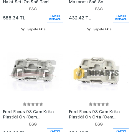
Halat Seti Ön Sağ Tamir
Makarası Sağ Sol
Takımı (Oem
BSG
BSG
No:2M51A23200**)
KARGO
KARGO
588,34 TL
432,42 TL
BEDAVA
BEDAVA
Sepete Ekle
Sepete Ekle
Ford Focus 98 Cam Kriko
Ford Focus 98 Cam Kriko
Plastiği Ön (Oem
Plastiği Ön Orta (Oem
No:2M51A2320001Plst)
No:2M51A2320001Plst)
BSG
BSG
KARGO
KARGO