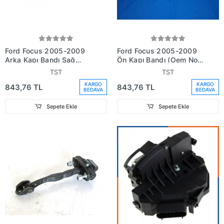
Ford Focus 2005-2009
Ford Focus 2005-2009
Arka Kapı Bandı Sağ
Ön Kapı Bandı (Oem No:
(Oem No:
3M51R20938Ad)
TST
TST
3M51R25532Ad)
KARGO
KARGO
843,76 TL
843,76 TL
BEDAVA
BEDAVA
Sepete Ekle
Sepete Ekle