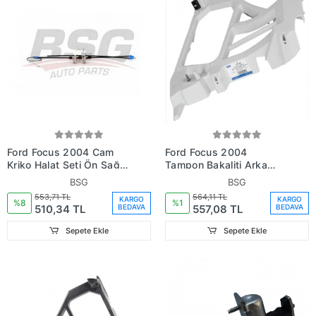
Ford Focus 2004 Cam
Ford Focus 2004
Kriko Halat Seti Ön Sağ
Tampon Bakaliti Arka
Tamir Takımı (Oem
Sağ 5 Kapı Hatcback
BSG
BSG
No:3M51R23200**)
(Oem
553,71 TL
564,11 TL
KARGO
KARGO
No:4M51A17E850Al)
%8
%1
510,34 TL
557,08 TL
BEDAVA
BEDAVA
Sepete Ekle
Sepete Ekle