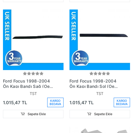
Ford Focus 1998-2004
Ford Focus 1998-2004
Ön Kapı Bandı Sağ (Oem
Ön Kapı Bandı Sol (Oem
No: 98Ab1 Serisi
No: 98Ab1 Serisi
TST
TST
9938Aezkan)
9939Aezkan)
KARGO
KARGO
1.015,47 TL
1.015,47 TL
BEDAVA
BEDAVA
Sepete Ekle
Sepete Ekle