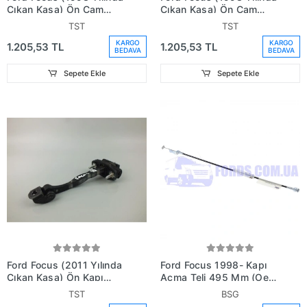
Çıkan Kasa) Ön Cam
Çıkan Kasa) Ön Cam
Krikosu Elektrikli Sağ
Krikosu Elektrikli Sol
TST
TST
(Oem No:
(Oem No:
KARGO
KARGO
1.205,53 TL
1.205,53 TL
Me98Aba03100Ma)
Me98Aba03100Ea)
BEDAVA
BEDAVA
Sepete Ekle
Sepete Ekle
Ford Focus (2011 Yılında
Ford Focus 1998- Kapı
Çıkan Kasa) Ön Kapı
Açma Teli 495 Mm (Oem
Gergisi (Oem No:
No:Xs41B218A01Ac)
TST
BSG
Bm51A23500Aa)