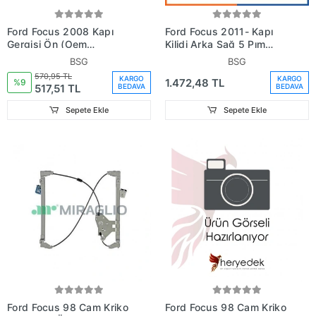
Ford Focus 2008 Kapı
Ford Focus 2011- Kapı
Gergisi Ön (Oem
Kilidi Arka Sağ 5 Pım
No:8M51A23500Aa)
(Oem
BSG
BSG
No:Bm5Aa26412Ah)
570,95 TL
KARGO
KARGO
1.472,48 TL
%9
517,51 TL
BEDAVA
BEDAVA
Sepete Ekle
Sepete Ekle
Ford Focus 98 Cam Kriko
Ford Focus 98 Cam Kriko