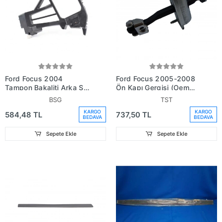
Ford Focus 2004
Ford Focus 2005-2008
Tampon Bakaliti Arka Sol
Ön Kapı Gergisi (Oem
5 Kapı Hatcback (Oem
No: 3M51R23500Aj)
BSG
TST
No:4M51A17E851Al)
KARGO
KARGO
584,48 TL
737,50 TL
BEDAVA
BEDAVA
Sepete Ekle
Sepete Ekle