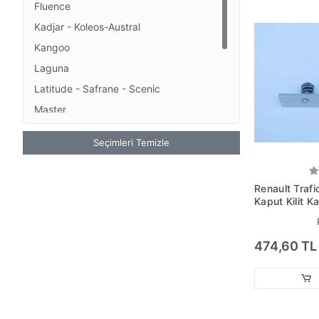
Fluence
Kadjar - Koleos-Austral
Kangoo
Laguna
Latitude - Safrane - Scenic
Master
Megane
Seçimleri Temizle
R9 - R11 - R12 - R19 -
Symbol
Renault Traf
Trafic
Kaput Kilit Kar
(Pleksan) (O
8200677854
474,60 TL