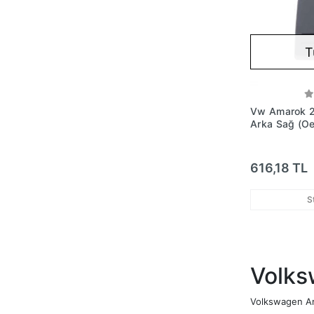
T
Vw Amarok 2
Arka Sağ (Oem
No:2H08218
616,18 TL
S
Volks
Volkswagen Amar