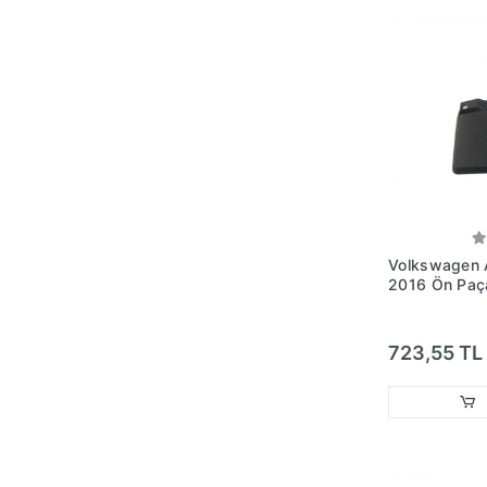
Volkswagen 
2016 Ön Paç
No: 2H08218
723,55 TL