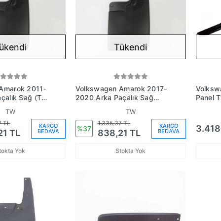
ükendi
Tükendi
Amarok 2011-
Volkswagen Amarok 2017-
Volksw
çalık Sağ (Tw)
2020 Arka Paçalık Sağ
Panel T
0821812F)
(Tw) (Oem No:
TW
TW
2H0821812F)
7 TL
1.335,37 TL
KARGO
KARGO
3.418
%37
BEDAVA
BEDAVA
21 TL
838,21 TL
tokta Yok
Stokta Yok