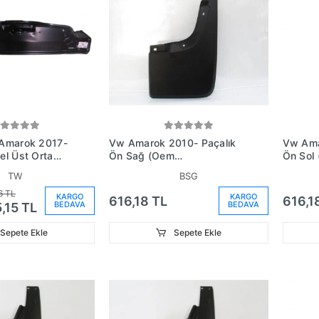
Amarok 2017-
Vw Amarok 2010- Paçalık
Vw Ama
l Üst Orta
Ön Sağ (Oem
Ön Sol (Oem
Oem No:
No:2H0821810F)
No:2H0
TW
BSG
A)
6 TL
KARGO
KARGO
616,18 TL
616,1
BEDAVA
BEDAVA
,15 TL
Sepete Ekle
Sepete Ekle