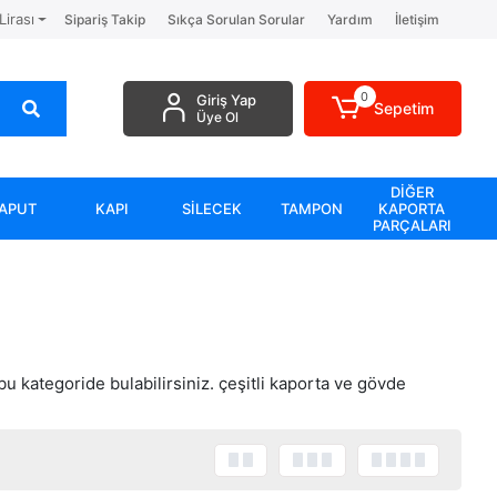
Lirası
Sipariş Takip
Sıkça Sorulan Sorular
Yardım
İletişim
0
Giriş Yap
Sepetim
Üye Ol
DİĞER
APUT
KAPI
SİLECEK
TAMPON
KAPORTA
PARÇALARI
u kategoride bulabilirsiniz. çeşitli kaporta ve gövde