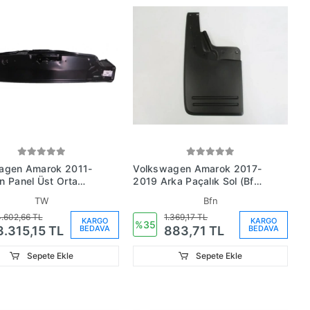
agen Amarok 2011-
Volkswagen Amarok 2017-
n Panel Üst Orta
2019 Arka Paçalık Sol (Bfn)
(Tw) (Oem No:
(Adet)
TW
Bfn
5563A)
.602,66 TL
1.369,17 TL
KARGO
KARGO
%35
BEDAVA
BEDAVA
3.315,15 TL
883,71 TL
Sepete Ekle
Sepete Ekle