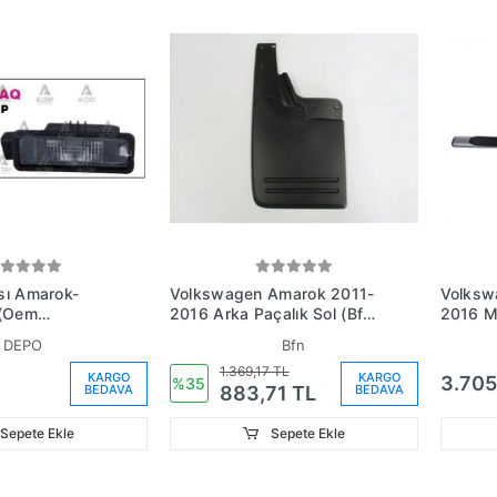
sı Amarok-
Volkswagen Amarok 2011-
Volksw
 (Oem
2016 Arka Paçalık Sol (Bfn)
2016 M
21)
(Adet)
Basmağı
DEPO
Bfn
1.369,17 TL
KARGO
KARGO
3.705
%35
BEDAVA
BEDAVA
883,71 TL
Sepete Ekle
Sepete Ekle