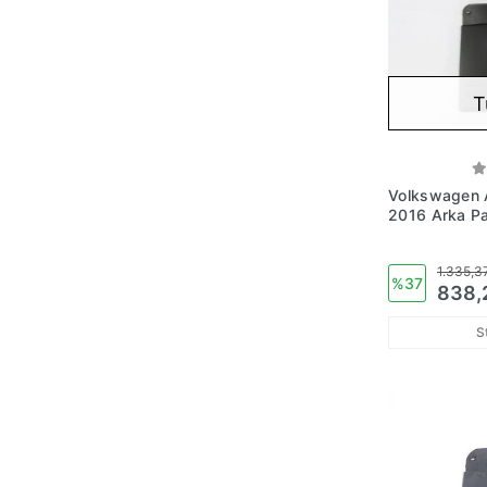
T
Volkswagen 
2016 Arka Pa
(Oem No: 2H
1.335,3
%37
838,
S