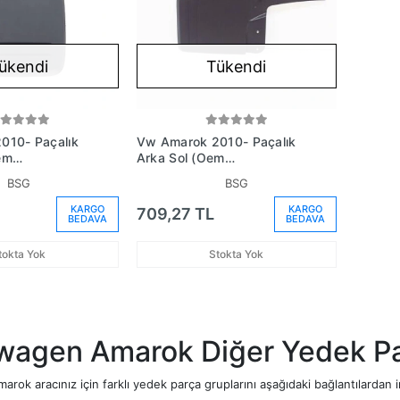
ükendi
Tükendi
010- Paçalık
Vw Amarok 2010- Paçalık
Arka Sol (Oem
12F)
No:2H0821811F)
BSG
BSG
KARGO
KARGO
709,27 TL
BEDAVA
BEDAVA
tokta Yok
Stokta Yok
wagen Amarok Diğer Yedek Pa
ok aracınız için farklı yedek parça gruplarını aşağıdaki bağlantılardan in