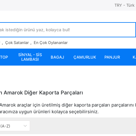
TRY - Türk 
r
,
Çok Satanlar
,
En Çok Oylananlar
SİNYAL - SİS
STOP
BAGAJ
ÇAMURLUK
PANJUR
K
LAMBASI
 Amarok Diğer Kaporta Parçaları
arok araçlar için üretilmiş diğer kaporta parçaları parçalarını b
 aracınıza uygun ürünleri kolayca seçebilirsiniz.