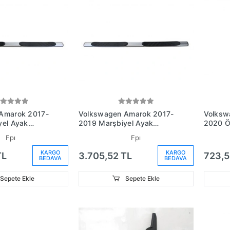
Amarok 2017-
Volkswagen Amarok 2017-
Volksw
yel Ayak
2019 Marşbiyel Ayak
2020 Ö
(Fpı) (Adet)
Basmağı Sol (Fpı) (Adet)
No: 2H
Fpı
Fpı
KARGO
KARGO
TL
3.705,52 TL
723,5
BEDAVA
BEDAVA
Sepete Ekle
Sepete Ekle