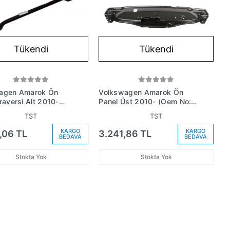
Tükendi
Tükendi
agen Amarok Ön
Volkswagen Amarok Ön
raversi Alt 2010-
Panel Üst 2010- (Oem No:
(Oem No: 2H6805541)
2H0805563E)
TST
TST
KARGO
KARGO
,06 TL
3.241,86 TL
BEDAVA
BEDAVA
Stokta Yok
Stokta Yok