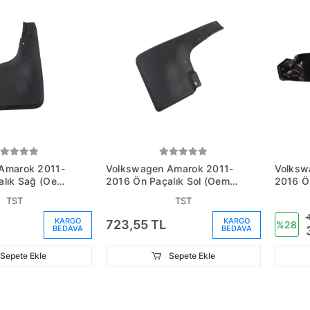
Amarok 2011-
Volkswagen Amarok 2011-
Volksw
alık Sağ (Oem
2016 Ön Paçalık Sol (Oem
2016 Ö
10F)
No: 2H0821809F)
Parça 
TST
TST
2H080
4
KARGO
KARGO
723,55 TL
%28
BEDAVA
BEDAVA
Sepete Ekle
Sepete Ekle