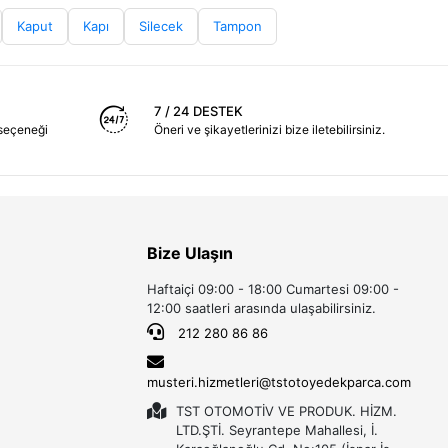
Kaput
Kapı
Silecek
Tampon
7 / 24 DESTEK
seçeneği
Öneri ve şikayetlerinizi bize iletebilirsiniz.
Bize Ulaşın
Haftaiçi 09:00 - 18:00 Cumartesi 09:00 -
12:00 saatleri arasında ulaşabilirsiniz.
212 280 86 86
musteri.hizmetleri@tstotoyedekparca.com
TST OTOMOTİV VE PRODUK. HİZM.
LTD.ŞTİ. Seyrantepe Mahallesi, İ.