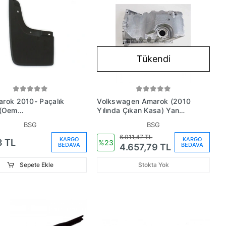
Tükendi
rok 2010- Paçalık
Volkswagen Amarok (2010
Yılında Çıkan Kasa) Yan
821809F)
Karteri 118 124 (Oem
BSG
BSG
No:03L103603M)
6.011,47 TL
KARGO
KARGO
8 TL
%23
BEDAVA
BEDAVA
4.657,79 TL
Sepete Ekle
Stokta Yok