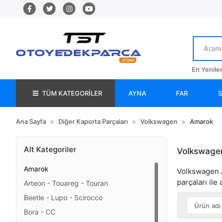
En Yenile
TÜM KATEGORİLER
AYNA
FAR
Ana Sayfa
Diğer Kaporta Parçaları
Volkswagen
Amarok
Alt Kategoriler
Volkswagen
Amarok
Volkswagen Am
parçaları ile
Arteon - Touareg - Touran
Beetle - Lupo - Scirocco
Bora - CC