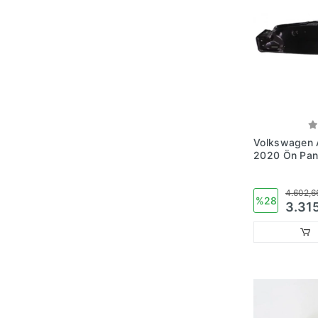
Volkswagen 
2020 Ön Pane
Parça (Tw) (
2H0805563
4.602,6
%28
3.315