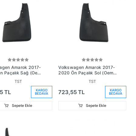
agen Amarok 2017-
Volkswagen Amarok 2017-
n Paçalık Sağ (Oem
2020 Ön Paçalık Sol (Oem
0821810F)
No: 2H0821809F)
TST
TST
KARGO
KARGO
5 TL
723,55 TL
BEDAVA
BEDAVA
Sepete Ekle
Sepete Ekle