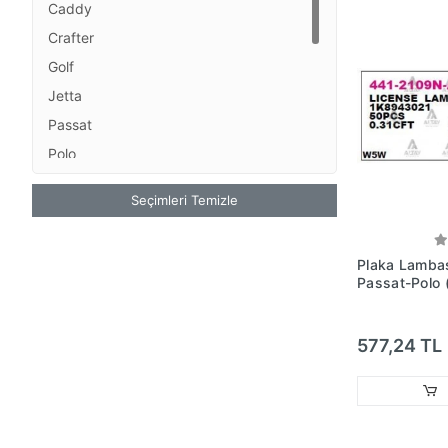
Caddy
Crafter
Golf
Jetta
Passat
Polo
Sharan - Vento - Volt
Seçimleri Temizle
T Cross
T Roc
Plaka Lamba
Taigo
Passat-Polo
Tiguan
No:1K89430
Transporter
577,24 TL