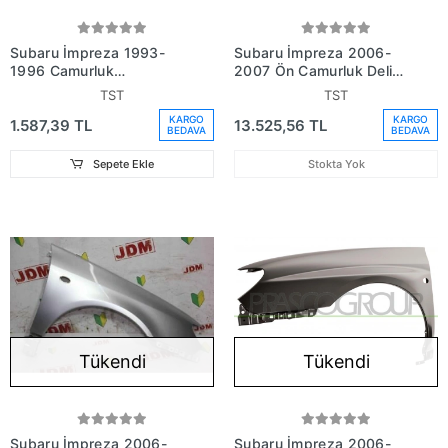
Subaru İmpreza 1993-
Subaru İmpreza 2006-
1996 Çamurluk
2007 Ön Çamurluk Delikli
Davlumbazı Sağ Onün
Sağ (Oem No:
TST
TST
Arkası (Lt - Sb6002)
57110Fe220)
KARGO
KARGO
1.587,39 TL
13.525,56 TL
(Adet) (Oem
BEDAVA
BEDAVA
No:59110Fa000)
Sepete Ekle
Stokta Yok
Tükendi
Tükendi
Subaru İmpreza 2006-
Subaru İmpreza 2006-