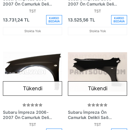
2007 Ön Çamurluk Delikli
2007 Ön Çamurluk Delikli
Sağ (Oem
Sol (Oem No:
TST
TST
No:57110Fe220)
57110Fe230)
KARGO
KARGO
13.731,24 TL
13.525,56 TL
BEDAVA
BEDAVA
Stokta Yok
Stokta Yok
Tükendi
Tükendi
Subaru İmpreza 2006-
Subaru İmpreza Ön
2007 Ön Çamurluk Delikli
Çamurluk Delikli Sağ
Sol (Oem
2007 (Oem No:
TST
TST
No:57110Fe230)
57120Fg0209P)