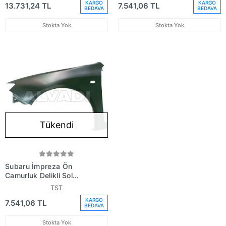
KARGO
KARGO
13.731,24 TL
7.541,06 TL
BEDAVA
BEDAVA
Stokta Yok
Stokta Yok
Tükendi
Subaru İmpreza Ön
Çamurluk Delikli Sol
2007 (Oem No:
TST
57120Fg0309P)
KARGO
7.541,06 TL
BEDAVA
Stokta Yok