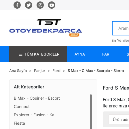
En Yenile
TÜM KATEGORİLER
AYNA
FAR
Ana Sayfa
Panjur
Ford
S Max - C Max - Scorpio - Sierra
Alt Kategoriler
Ford S Max
B Max - Couirier - Escort
Ford S Max, C
ile aracınıza
Connect
Explorer - Fusion - Ka
Fiesta