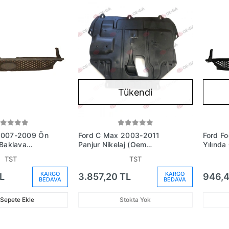
Tükendi
2007-2009 Ön
Ford C Max 2003-2011
Ford F
 Baklava
Panjur Nikelaj (Oem
Yılında
m No: 7M21-
No:3M51R8200An)
Panjur
TST
TST
6M21R
KARGO
KARGO
L
3.857,20 TL
946,4
BEDAVA
BEDAVA
Sepete Ekle
Stokta Yok