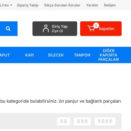
Lirası
Sipariş Takip
Sıkça Sorulan Sorular
Yardım
İletişim
0
Giriş Yap
Sepetim
Üye Ol
DİĞER
APUT
KAPI
SİLECEK
TAMPON
KAPORTA
PARÇALARI
bu kategoride bulabilirsiniz. ön panjur ve bağlantı parçaları