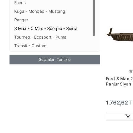
Focus
Kuga - Mondeo - Mustang
Ranger
S Max - C Max - Scorpio - Sierra
Tourneo - Ecosport - Puma
Transit - Custom
Transit - Custom - Custom
Seçimleri Temizle
Ford S Max 
Panjur Siyah
Desenli (Oe
R8200-Aa)
1.762,62 T