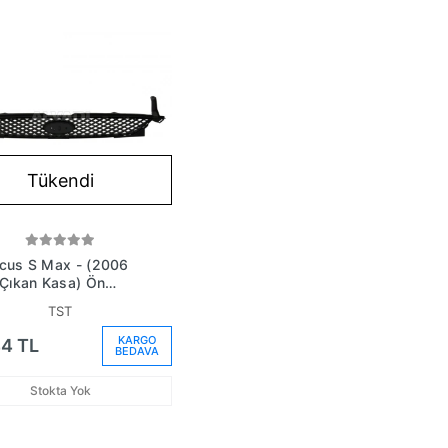
Tükendi
ocus S Max - (2006
 Çıkan Kasa) Ön
 (Oem No:
TST
8200Ag)
KARGO
4 TL
BEDAVA
Stokta Yok