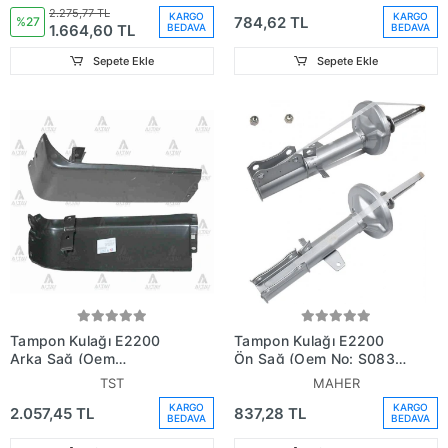
(Adet) (Oem
2.275,77 TL
KARGO
KARGO
784,62 TL
No:S08350240)
%27
1.664,60 TL
BEDAVA
BEDAVA
Sepete Ekle
Sepete Ekle
Tampon Kulağı E2200
Tampon Kulağı E2200
Arka Sağ (Oem
Ön Sağ (Oem No: S083-
No:S08350230)
50-032)
TST
MAHER
KARGO
KARGO
2.057,45 TL
837,28 TL
BEDAVA
BEDAVA