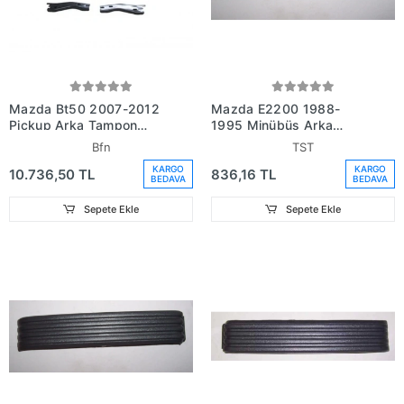
Mazda Bt50 2007-2012
Mazda E2200 1988-
Pickup Arka Tampon
1995 Minübüs Arka
Siyah (Plaka Takılan Tip)
Tampon Ucu Sağ Tırtırlı
Bfn
TST
(Bağlantı Ayaklı) (Bfn)
(Plastik) (Tw) (Adet)
KARGO
KARGO
10.736,50 TL
836,16 TL
(Adet) (Oem
(Oem No:S08350251)
BEDAVA
BEDAVA
No:521050K010)
Sepete Ekle
Sepete Ekle