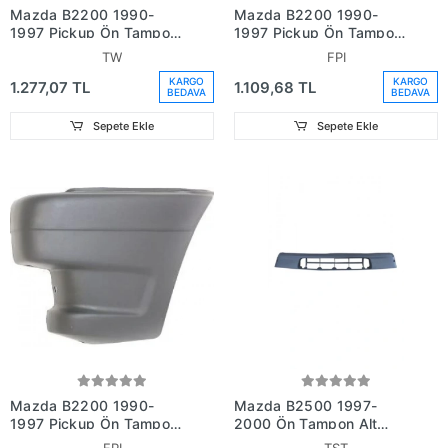
Mazda B2200 1990-
Mazda B2200 1990-
1997 Pickup Ön Tampon
1997 Pickup Ön Tampon
Bağlantı Braketi Sol (Tw)
Ucu Sağ (Plastik) (Fpı)
TW
FPI
(Adet) (Oem
(Adet) (Oem
KARGO
KARGO
1.277,07 TL
1.109,68 TL
No:Ub3950090)
No:Ub3950040)
BEDAVA
BEDAVA
Sepete Ekle
Sepete Ekle
Mazda B2200 1990-
Mazda B2500 1997-
1997 Pickup Ön Tampon
2000 Ön Tampon Alt
Ucu Sol (Plastik) (Fpı)
Parça (Karlık) Siyah