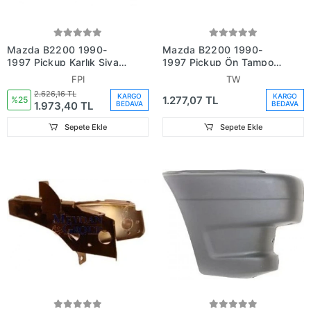
Mazda B2200 1990-
Mazda B2200 1990-
1997 Pickup Karlık Siyah
1997 Pickup Ön Tampon
Plastik (Ön Tampon Altı)
Bağlantı Braketi Sağ
FPI
TW
(Spoıler) (Fpı) (Adet)
(Tw) (Adet) (Oem
2.626,16 TL
KARGO
KARGO
1.277,07 TL
(Oem No:Ue5550066B)
No:Ub3950080)
%25
1.973,40 TL
BEDAVA
BEDAVA
Sepete Ekle
Sepete Ekle