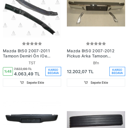
Mazda Bt50 2007-2011
Mazda Bt50 2007-2012
Tampon Demiri Ön (Oem
Pickup Arka Tampon
No:Ur56-50-070B)
Nikelajlı (Plaka Takılan
TST
Bfn
Tip) (Bağlantı Ayaklı)
7.822,66 TL
KARGO
KARGO
12.202,07 TL
(Bfn) (Adet) (Oem
%48
4.063,49 TL
BEDAVA
BEDAVA
No:Ury150221)
Sepete Ekle
Sepete Ekle