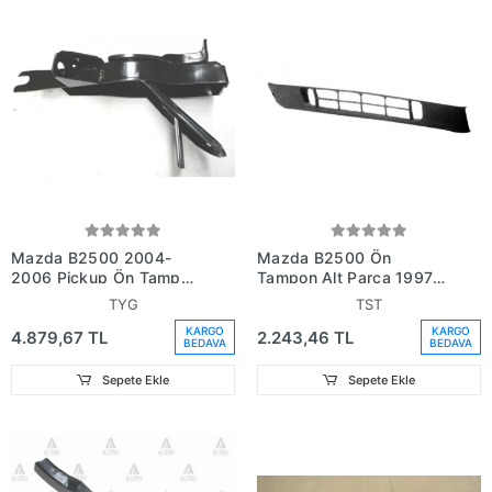
Mazda B2500 2004-
Mazda B2500 Ön
2006 Pickup Ön Tampon
Tampon Alt Parça 1997-
Braketi Sol (Tyg) (Oem
1998 (Oem No: U009-
TYG
TST
No: Um46-50-090)
50-032B)
KARGO
KARGO
4.879,67 TL
2.243,46 TL
BEDAVA
BEDAVA
Sepete Ekle
Sepete Ekle