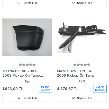
Sepete Ekle
Sepete Ekle
Mazda B2500 2001-
Mazda B2500 2004-
2003 Pickup Ön Tampon
2006 Pickup Ön Tampon
Ucu Sağ (Plastik) (Fpı)
Braketi Sağ (Tyg) (Oem
Fpı
TYG
(Adet) (Oem
No: Um46-50-080)
KARGO
KARGO
1.623,09 TL
4.879,67 TL
No:Uh725004Xbaa)
BEDAVA
BEDAVA
Sepete Ekle
Sepete Ekle