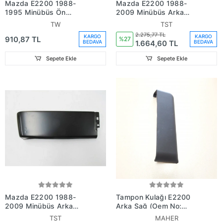
Mazda E2200 1988-
Mazda E2200 1988-
1995 Minübüs Ön
2009 Minübüs Arka
Tampon Ucu Sol Tırtırlı
Tampon Sağ (Demir Tw)
TW
TST
(Plastik) (Tw) (Adet)
(Adet) (Oem
2.275,77 TL
KARGO
KARGO
910,87 TL
(Oem No:Fsc2E50092)
No:S08350230)
%27
1.664,60 TL
BEDAVA
BEDAVA
Sepete Ekle
Sepete Ekle
Mazda E2200 1988-
Tampon Kulağı E2200
2009 Minübüs Arka
Arka Sağ (Oem No:
Tampon Sol (Demir Tw)
S083-50-251)
TST
MAHER