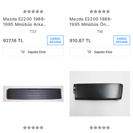
Mazda E2200 1988-
Mazda E2200 1988-
1995 Minübüs Arka
1995 Minübüs Ön
Tampon Ucu Sol Tırtırlı
Tampon Ucu Sağ Tırtırlı
TST
TW
(Plastik) (Tw) (Adet)
(Plastik) (Tw) (Adet)
KARGO
KARGO
927,16 TL
910,87 TL
(Oem No:S08350252)
(Oem No:Fsc2E50082)
BEDAVA
BEDAVA
Sepete Ekle
Sepete Ekle