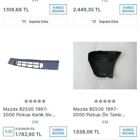
FPI
TST
(Adet) (Oem
Plastik (Oem No: U009-
KARGO
KARGO
1.109,68 TL
2.449,35 TL
No:Ub3950050)
50-032B)
BEDAVA
BEDAVA
Sepete Ekle
Sepete Ekle
Mazda B2500 1997-
Mazda B2500 1997-
2000 Pickup Karlık Siyah
2000 Pickup Ön Tampon
Plastik (Ön Tampon Altı)
Ucu Siyah Sağ (Plastik)
FPI
FPI
(Spoıler) (Fpı) (Adet)
(Fpı) (Adet) (Oem
2.234,01 TL
KARGO
KARGO
1.538,06 TL
(Oem No:U00950032B)
No:Ug5950041)
%20
1.782,90 TL
BEDAVA
BEDAVA