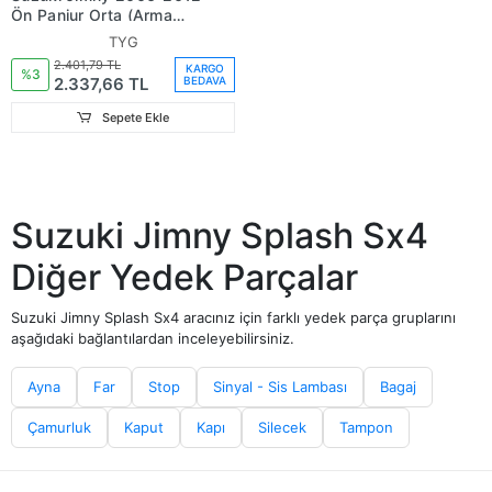
Ön Panjur Orta (Arma
Yuvalı) (Tyg) (Oem No:
TYG
72111-76J10 5Pk)
2.401,79 TL
KARGO
%3
2.337,66 TL
BEDAVA
Sepete Ekle
Suzuki Jimny Splash Sx4
Diğer Yedek Parçalar
Suzuki Jimny Splash Sx4 aracınız için farklı yedek parça gruplarını
aşağıdaki bağlantılardan inceleyebilirsiniz.
Ayna
Far
Stop
Sinyal - Sis Lambası
Bagaj
Çamurluk
Kaput
Kapı
Silecek
Tampon