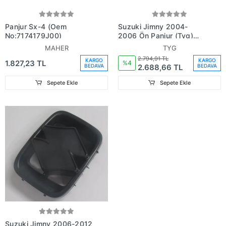
Panjur Sx-4 (Oem
Suzuki Jimny 2004-
No:7174179J00)
2006 Ön Panjur (Tyg)
(Adet) (Oem
MAHER
TYG
No:7211281A005Pk)
2.794,91 TL
KARGO
KARGO
1.827,23 TL
%4
2.688,66 TL
BEDAVA
BEDAVA
Sepete Ekle
Sepete Ekle
Suzuki Jimny 2006-2012