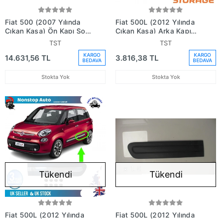
Fiat 500 (2007 Yılında
Fiat 500L (2012 Yılında
Çıkan Kasa) Ön Kapı Sol
Çıkan Kasa) Arka Kapı
(Oem No: 52136363)
Bandı Nikelajlu Sağ (Oem
TST
TST
No: 735558455)
KARGO
KARGO
14.631,56 TL
3.816,38 TL
BEDAVA
BEDAVA
Stokta Yok
Stokta Yok
Tükendi
Tükendi
Fiat 500L (2012 Yılında
Fiat 500L (2012 Yılında