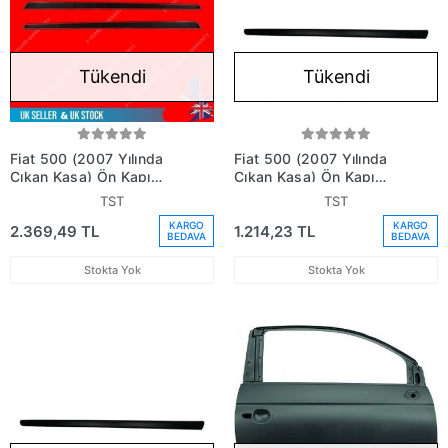
Tükendi
Tükendi
Fiat 500 (2007 Yılında
Fiat 500 (2007 Yılında
Çıkan Kasa) Ön Kapı
Çıkan Kasa) Ön Kapı
Bandı Sağ (Oem No:
Bandı Sol (Oem No:
TST
TST
735488138)
735488137)
KARGO
KARGO
2.369,49 TL
1.214,23 TL
BEDAVA
BEDAVA
Stokta Yok
Stokta Yok