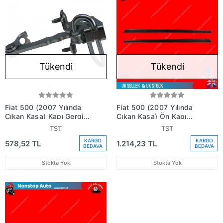
Tükendi
Tükendi
Fiat 500 (2007 Yılında
Fiat 500 (2007 Yılında
Çıkan Kasa) Kapı Gergisi
Çıkan Kasa) Ön Kapı
(Oem No: 51782989)
Bandı Sağ (Oem No:
TST
TST
735488138)
KARGO
KARGO
578,52 TL
1.214,23 TL
BEDAVA
BEDAVA
Stokta Yok
Stokta Yok