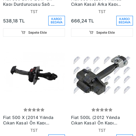
Kapı Durdurucusu Sağ -
Çıkan Kasa) Arka Kapı
Sol Aynı (Adet) Gergisi)
Gergisi (Oem No:
TST
TST
(Oem No:51782989)
51939944)
KARGO
KARGO
538,18 TL
666,24 TL
BEDAVA
BEDAVA
Sepete Ekle
Sepete Ekle
Fiat 500 X (2014 Yılında
Fiat 500L (2012 Yılında
Çıkan Kasa) Ön Kapı
Çıkan Kasa) Ön Kapı
Gergisi (Oem No:
Gergisi (Oem No:
TST
TST
51939940)
51883508)