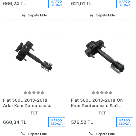
KARGO
KARGO
666,24 TL
621,01 TL
BEDAVA
BEDAVA
Sepete Ekle
Sepete Ekle
Fiat 500L 2013-2018
Fiat 500L 2013-2018 Ön
Arka Kapı Durdurucusu
Kapı Durdurucusu Sağ -
Sağ - Sol Aynı (Adet)
Sol Aynı (Adet) Gergisi)
TST
TST
Gergisi) (Oem
(Oem No:51883508)
KARGO
KARGO
660,34 TL
576,52 TL
No:51883509)
BEDAVA
BEDAVA
Sepete Ekle
Sepete Ekle