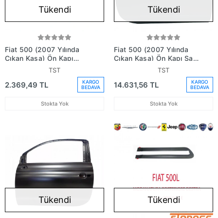
Tükendi
Tükendi
Fiat 500 (2007 Yılında
Fiat 500 (2007 Yılında
Çıkan Kasa) Ön Kapı
Çıkan Kasa) Ön Kapı Sağ
Bandı Sol (Oem No:
(Oem No: 52136362)
TST
TST
735488137)
KARGO
KARGO
2.369,49 TL
14.631,56 TL
BEDAVA
BEDAVA
Stokta Yok
Stokta Yok
Tükendi
Tükendi