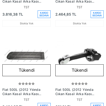
Çıkan Kasa) Arka Kapı
Çıkan Kasa) Arka Kapı
Bandı Nikelajlu Sol (Oem
Bandı Sağ (Oem No:
TST
TST
No: 735558456)
735558454)
KARGO
KARGO
3.816,38 TL
2.464,85 TL
BEDAVA
BEDAVA
Stokta Yok
Stokta Yok
Tükendi
Tükendi
Fiat 500L (2012 Yılında
Fiat 500L (2012 Yılında
Çıkan Kasa) Arka Kapı
Çıkan Kasa) Arka Kapı
Bandı Sol (Oem No:
Gergisi (Oem No:
TST
TST
735558457)
51883509)
KARGO
KARGO