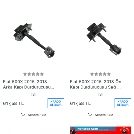
Fiat 500X 2015-2018
Fiat 500X 2015-2018 Ön
Arka Kapı Durdurucusu
Kapı Durdurucusu Sağ -
Sağ - Sol Aynı (Adet)
Sol Aynı (Adet) Gergisi)
TST
TST
Gergisi) (Oem
(Oem No:51939940)
KARGO
KARGO
617,58 TL
617,58 TL
No:51939944)
BEDAVA
BEDAVA
Sepete Ekle
Sepete Ekle