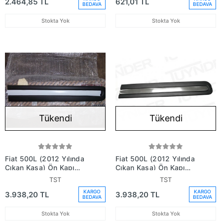
2.464,85 TL
621,01 TL
BEDAVA
BEDAVA
Stokta Yok
Stokta Yok
Tükendi
Tükendi
Fiat 500L (2012 Yılında
Fiat 500L (2012 Yılında
Çıkan Kasa) Ön Kapı
Çıkan Kasa) Ön Kapı
Bandı Nikelajlu Sağ (Oem
Bandı Nikelajlu Sol (Oem
TST
TST
No: 735558451)
No: 735558453)
KARGO
KARGO
3.938,20 TL
3.938,20 TL
BEDAVA
BEDAVA
Stokta Yok
Stokta Yok