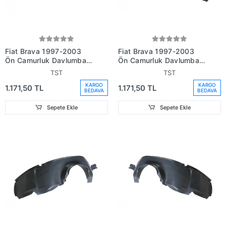
Fiat Brava 1997-2003
Fiat Brava 1997-2003
Ön Çamurluk Davlumbazı
Ön Çamurluk Davlumbazı
Sağ 2 Parça (Adet) (Oem
Sol 2 Parça (Adet) (Oem
TST
TST
No:46405520)
No:46405521)
KARGO
KARGO
1.171,50 TL
1.171,50 TL
BEDAVA
BEDAVA
Sepete Ekle
Sepete Ekle