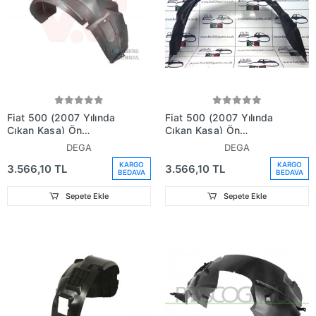
Fiat 500 (2007 Yılında
Fiat 500 (2007 Yılında
Çıkan Kasa) Ön
Çıkan Kasa) Ön
Çamurluk Davlumbazı
Çamurluk Davlumbazı Sol
DEGA
DEGA
Sağ (Oem No:
(Oem No: 51786784)
KARGO
KARGO
3.566,10 TL
3.566,10 TL
51786785)
BEDAVA
BEDAVA
Sepete Ekle
Sepete Ekle