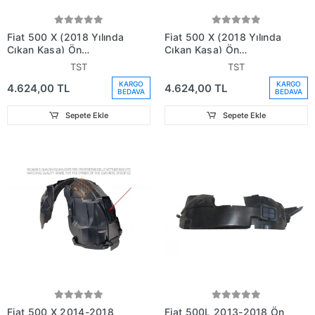
Fiat 500 X (2018 Yılında
Fiat 500 X (2018 Yılında
Çıkan Kasa) Ön
Çıkan Kasa) Ön
Çamurluk Davlumbazı
Çamurluk Davlumbazı
TST
TST
Izolasyonlu Sağ (Oem
Izolasyonlu Sol (Oem No:
KARGO
KARGO
4.624,00 TL
4.624,00 TL
No: 52038891)
52034208)
BEDAVA
BEDAVA
Sepete Ekle
Sepete Ekle
Fiat 500 X 2014-2018
Fiat 500L 2013-2018 Ön