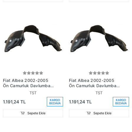
Fiat Albea 2002-2005
Fiat Albea 2002-2005
Ön Çamurluk Davlumbazı
Ön Çamurluk Davlumbazı
Sağ (Adet) (Oem
Sol (Adet) (Oem
TST
TST
No:46758630)
No:46758631)
KARGO
KARGO
1.191,24 TL
1.191,24 TL
BEDAVA
BEDAVA
Sepete Ekle
Sepete Ekle