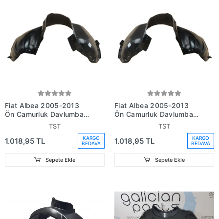
Fiat Albea 2005-2013
Fiat Albea 2005-2013
Ön Çamurluk Davlumbazı
Ön Çamurluk Davlumbazı
Sağ (Oem No: 51811197)
Sol (Oem No: 51865464)
TST
TST
KARGO
KARGO
1.018,95 TL
1.018,95 TL
BEDAVA
BEDAVA
Sepete Ekle
Sepete Ekle