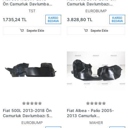
Ön Çamurluk Davlumbazı
Çamurluk Davlumbazı
Sol (Oem No: 51946951)
Sağ (Plastik Enjeksiyon)
TST
EUROBUMP
(Eurobump) (Oem No:
KARGO
KARGO
1.735,24 TL
3.828,80 TL
(51886040))
BEDAVA
BEDAVA
Sepete Ekle
Sepete Ekle
Fiat 500L 2013-2018 Ön
Fiat Albea - Palio 2005-
Çamurluk Davlumbazı Sol
2013 Çamurluk
(Plastik Enjeksiyon)
Davlumbazı Ön Sol (Oem
EUROBUMP
MAHER
(Eurobump) (Oem No:
No:51865464) (Adet)