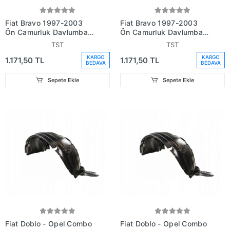
Fiat Bravo 1997-2003
Fiat Bravo 1997-2003
Ön Çamurluk Davlumbazı
Ön Çamurluk Davlumbazı
Sağ 2 Parça (Adet) (Oem
Sol 2 Parça (Adet) (Oem
TST
TST
No:46405520)
No:46405521)
KARGO
KARGO
1.171,50 TL
1.171,50 TL
BEDAVA
BEDAVA
Sepete Ekle
Sepete Ekle
Fiat Doblo - Opel Combo
Fiat Doblo - Opel Combo