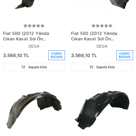
Fiat 500 (2012 Yılında
Fiat 500 (2012 Yılında
Çıkan Kasa) Sol Ön
Çıkan Kasa) Sol Ön
Çamurluk Davlumbazı
Çamurluk Davlumbazı
DEGA
DEGA
(Oem No: 52122985)
Sağ (Oem No:
KARGO
KARGO
3.566,10 TL
3.566,10 TL
52122981)
BEDAVA
BEDAVA
Sepete Ekle
Sepete Ekle