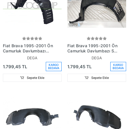
Fiat Brava 1995-2001 Ön
Fiat Brava 1995-2001 Ön
Çamurluk Davlumbazı
Çamurluk Davlumbazı Sol
Sağ (Oem No:
(Oem No: 46405521)
DEGA
DEGA
46819839)
KARGO
KARGO
1.799,45 TL
1.799,45 TL
BEDAVA
BEDAVA
Sepete Ekle
Sepete Ekle