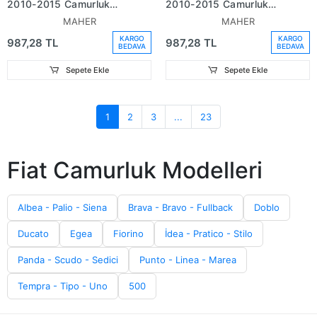
2010-2015 Çamurluk
2010-2015 Çamurluk
Davlumbazı Ön Sağ
Davlumbazı Ön Sol (Oem
MAHER
MAHER
(Oem No (51940059 )
No (51940057 )
KARGO
KARGO
987,28 TL
987,28 TL
BEDAVA
BEDAVA
Sepete Ekle
Sepete Ekle
1
2
3
...
23
Fiat Camurluk Modelleri
Albea - Palio - Siena
Brava - Bravo - Fullback
Doblo
Ducato
Egea
Fiorino
İdea - Pratico - Stilo
Panda - Scudo - Sedici
Punto - Linea - Marea
Tempra - Tipo - Uno
500