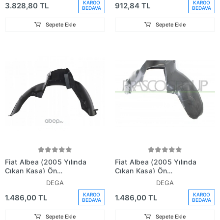
KARGO
KARGO
3.828,80 TL
912,84 TL
(51886038))
BEDAVA
BEDAVA
Sepete Ekle
Sepete Ekle
Fiat Albea (2005 Yılında
Fiat Albea (2005 Yılında
Çıkan Kasa) Ön
Çıkan Kasa) Ön
Çamurluk Davlumbazı
Çamurluk Davlumbazı Sol
DEGA
DEGA
Sağ (Oem No: 51811197)
(Oem No: 51865464)
KARGO
KARGO
1.486,00 TL
1.486,00 TL
BEDAVA
BEDAVA
Sepete Ekle
Sepete Ekle