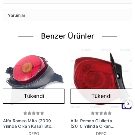
Yorumlar
Benzer Ürünler
Tükendi
Tükendi
Alfa Romeo Mito (2009
Alfa Romeo Giulietta
Yılında Çıkan Kasa) Stop
(2010 Yılında Çıkan
Lambası Sol Duysuz
Kasa) Stop Lambası Sol
DEPO
DEPO