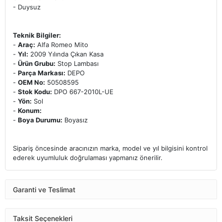
- Duysuz
Teknik Bilgiler:
-
Araç:
Alfa Romeo Mito
-
Yıl:
2009 Yılında Çıkan Kasa
-
Ürün Grubu:
Stop Lambası
-
Parça Markası:
DEPO
-
OEM No:
50508595
-
Stok Kodu:
DPO 667-2010L-UE
-
Yön:
Sol
-
Konum:
-
Boya Durumu:
Boyasız
Sipariş öncesinde aracınızın marka, model ve yıl bilgisini kontrol
ederek uyumluluk doğrulaması yapmanız önerilir.
Garanti ve Teslimat
Taksit Seçenekleri