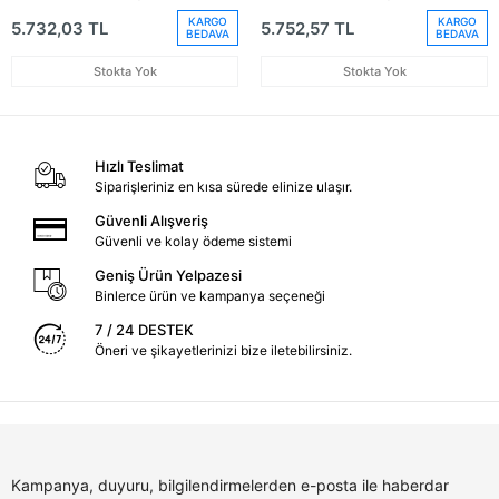
(Oem No:71752163)
Duysuz (Oem
KARGO
KARGO
5.732,03 TL
5.752,57 TL
No:50513613)
BEDAVA
BEDAVA
Stokta Yok
Stokta Yok
Hızlı Teslimat
Siparişleriniz en kısa sürede elinize ulaşır.
Güvenli Alışveriş
Güvenli ve kolay ödeme sistemi
Geniş Ürün Yelpazesi
Binlerce ürün ve kampanya seçeneği
7 / 24 DESTEK
Öneri ve şikayetlerinizi bize iletebilirsiniz.
Kampanya, duyuru, bilgilendirmelerden e-posta ile haberdar