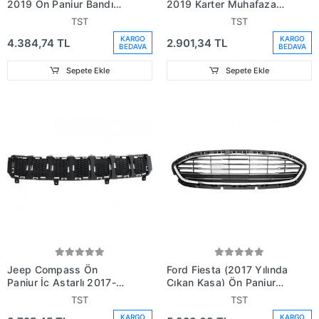
2019 Ön Panjur Bandı
2019 Karter Muhafaza
Nikelaj Set (Oem No:
Plastiği (Oem No:
TST
TST
K68405259Aa)
K68296588Aa)
KARGO
KARGO
4.384,74 TL
2.901,34 TL
BEDAVA
BEDAVA
Sepete Ekle
Sepete Ekle
Jeep Compass Ön
Ford Fiesta (2017 Yılında
Panjur İç Astarlı 2017-
Çıkan Kasa) Ön Panjur
(Oem No: K5Up86Rxfab)
Nikelaj Çerçevelı
TST
TST
Tıtanıum (Oem No:
KARGO
KARGO