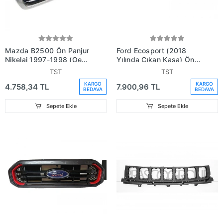
Mazda B2500 Ön Panjur
Ford Ecosport (2018
Nikelaj 1997-1998 (Oem
Yılında Çıkan Kasa) Ön
No: U009-50-710G)
Panjur Nikelaj (Oem No:
TST
TST
Svgn1517B968Aa5Fla)
KARGO
KARGO
4.758,34 TL
7.900,96 TL
BEDAVA
BEDAVA
Sepete Ekle
Sepete Ekle