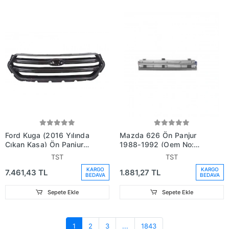
Ford Kuga (2016 Yılında
Mazda 626 Ön Panjur
Çıkan Kasa) Ön Panjur
1988-1992 (Oem No:
Siyah (Oem No:
Gn51-50-710)
TST
TST
Gv448200Ca5Fm6)
KARGO
KARGO
7.461,43 TL
1.881,27 TL
BEDAVA
BEDAVA
Sepete Ekle
Sepete Ekle
1
2
3
...
1843