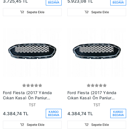
3.725,45 TL
5.923,08 TL
H1Bb8200B15)
BEDAVA
BEDAVA
Sepete Ekle
Sepete Ekle
Ford Fiesta (2017 Yılında
Ford Fiesta (2017 Yılında
Çıkan Kasa) Ön Panjur
Çıkan Kasa) Ön Panjur
Nikelaj Çerçevelı (Oem
Nikelaj Çerçevelı Benzin
TST
TST
No: H1Bb8200A1B)
(Oem No:
KARGO
KARGO
4.384,74 TL
4.384,74 TL
H1Bb8200A1B)
BEDAVA
BEDAVA
Sepete Ekle
Sepete Ekle