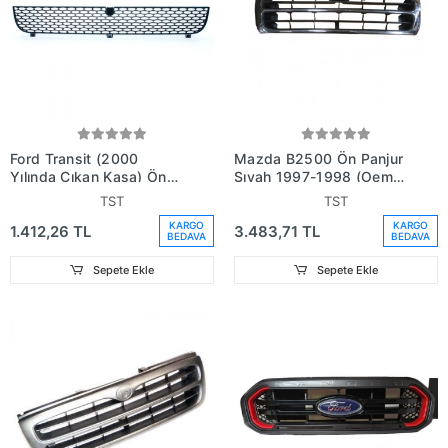
Ford Transit (2000
Mazda B2500 Ön Panjur
Yılında Çıkan Kasa) Ön
Sıyah 1997-1998 (Oem
Panjur (Oem No:
No: U010-50-710C)
TST
TST
Yc158200Caybb4)
KARGO
KARGO
1.412,26 TL
3.483,71 TL
BEDAVA
BEDAVA
Sepete Ekle
Sepete Ekle