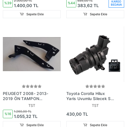
2.300,00 TL
685,00 TL
KARGO
%39
%44
1.400,00 TL
383,62 TL
BEDAVA
Sepete Ekle
Sepete Ekle
PEUGEOT 2008- 2013-
Toyota Corolla Hilux
2019 ÖN TAMPON
Yaris Uyumlu Silecek Su
BAĞLANTI BRAKETİ
Fiskiye Motoru 2009-
TST
TST
SAĞ-SOL SET 2 PARÇA
-2014
1.260,00 TL
430,00 TL
OEM NO: 1610145680
%16
1.055,32 TL
Sepete Ekle
Sepete Ekle