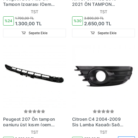
Tampon Izgarası (Oem
2021 ÖN TAMPON
NO: 742277,
ÇITASI (NİKELAJ) (OEM
TST
TST
1611095280)
NO: 86596F1520)
1.700,00 TL
3.800,00 TL
%24
%30
1.300,00 TL
2.650,00 TL
Sepete Ekle
Sepete Ekle
Peugeot 207 Ön tampon
Citroen C4 2004-2009
panjuru üst kısım (oem
Sis Lamba Kapağı Sağ
no: 7414QAX)
Siyah Delikli (Oem No:
TST
TST
7414JTRH)