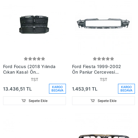
Ford Focus (2018 Yılında
Ford Fiesta 1999-2002
Çıkan Kasa) Ön
Ön Panjur Çerçevesi
Panelplastiği (Oem No:
(Oem No:
TST
TST
Jx6Ba16E146A1G)
Ys6X8390Ccxwaa)
KARGO
KARGO
13.436,51 TL
1.453,91 TL
BEDAVA
BEDAVA
Sepete Ekle
Sepete Ekle