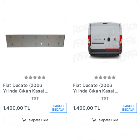
Fiat Ducato (2006
Fiat Ducato (2006
Yılında Çıkan Kasa)
Yılında Çıkan Kasa)
Bagaj Kapağı Bandı Sol
Bagaj Kapağı Bandı Sağ
TST
TST
(Oem No: 8546T4)
(Oem No: 8546T3)
KARGO
KARGO
1.460,00 TL
1.460,00 TL
BEDAVA
BEDAVA
Sepete Ekle
Sepete Ekle