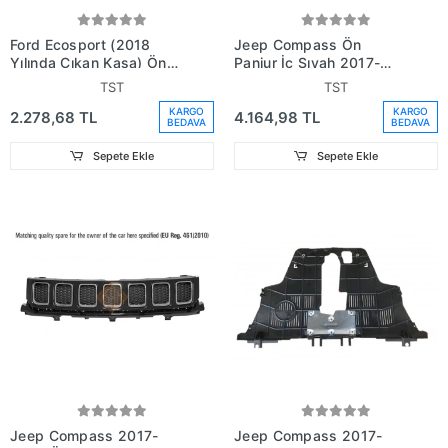
Ford Ecosport (2018
Jeep Compass Ön
Yılında Çıkan Kasa) Ön
Panjur İç Sıyah 2017-
Panjur Siyah (Oem No:
(Oem No: K6Ba20Tzzab)
TST
TST
Svgn1517B968Aa5Fla)
KARGO
KARGO
2.278,68 TL
4.164,98 TL
BEDAVA
BEDAVA
Sepete Ekle
Sepete Ekle
Jeep Compass 2017-
Jeep Compass 2017-