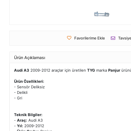
Favorilerime Ekle
Tavsiye
Ürün Açıklaması
Audi A3
2009-2012 araçlar için üretilen
TYG
marka
Panjur
ürünü
Ürün Özellikleri:
- Sensör Deliksiz
- Delikli
- Gri
Teknik Bilgiler:
-
Araç:
Audi A3
-
Yıl:
2009-2012