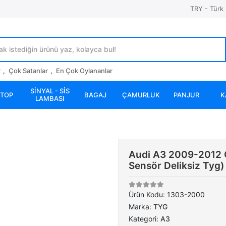
TRY - Türk 
r
,
Çok Satanlar
,
En Çok Oylananlar
SİNYAL - SİS
STOP
BAGAJ
ÇAMURLUK
PANJUR
K
LAMBASI
Audi A3 2009-2012 Ön
Sensör Deliksiz Tyg
Ürün Kodu:
1303-2000
Marka:
TYG
Kategori:
A3