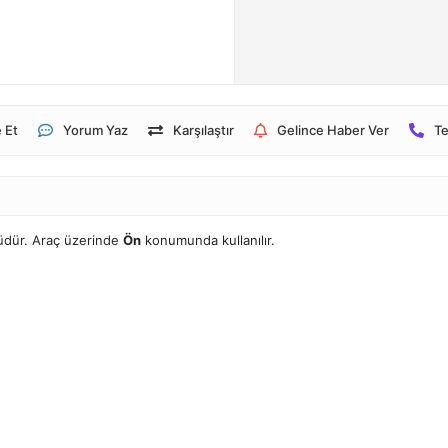
 Et
Yorum Yaz
Karşılaştır
Gelince Haber Ver
Te
dür. Araç üzerinde
Ön
konumunda kullanılır.