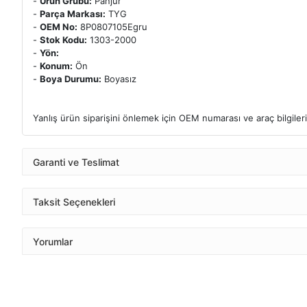
-
Ürün Grubu:
Panjur
-
Parça Markası:
TYG
-
OEM No:
8P0807105Egru
-
Stok Kodu:
1303-2000
-
Yön:
-
Konum:
Ön
-
Boya Durumu:
Boyasız
Yanlış ürün siparişini önlemek için OEM numarası ve araç bilgileri k
Garanti ve Teslimat
Taksit Seçenekleri
Yorumlar