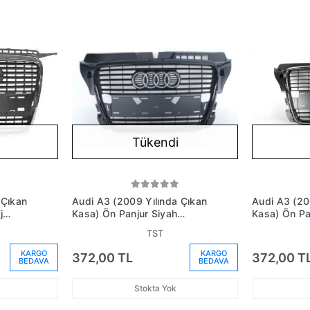
Tükendi
 Çıkan
Audi A3 (2009 Yılında Çıkan
Audi A3 (20
j
Kasa) Ön Panjur Siyah
Kasa) Ön Pan
Oem No:
Desensör Plaka Delikli (Oem
Çerçeve Pla
TST
No: 8P0853651Pvmz)
No: 8P085
KARGO
KARGO
372,00 TL
372,00 T
BEDAVA
BEDAVA
Stokta Yok