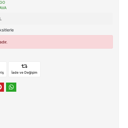
GO
AVA
L
sitlerle
dır.
riş
İade ve Değişim