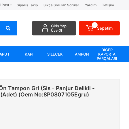
Lirası
Sipariş Takip
Sıkça Sorulan Sorular
Yardım
İletişim
0
Giriş Yap
Sepetim
Üye Ol
DİĞER
APUT
KAPI
SİLECEK
TAMPON
KAPORTA
PARÇALARI
 Tampon Gri (Sis - Panjur Delikli -
) (Adet) (Oem No:8P0807105Egru)