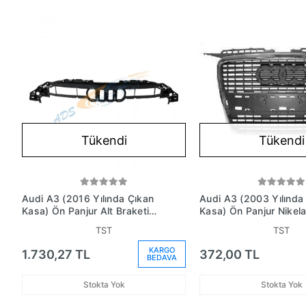
Tükendi
Tükendi
Audi A3 (2016 Yılında Çıkan
Audi A3 (2003 Yılında
Kasa) Ön Panjur Alt Braketi
Kasa) Ön Panjur Nikela
(Oem No: 8V3853949)
Çerçvli S - Lıne Tüv (
TST
TST
8P4853651A1Qp)
KARGO
1.730,27 TL
372,00 TL
BEDAVA
Stokta Yok
Stokta Yok