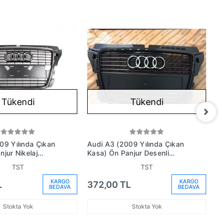
Tükendi
Tükendi
09 Yılında Çıkan
Audi A3 (2009 Yılında Çıkan
A
jur Nikelaj
Kasa) Ön Panjur Desenli
(
ka Delikli (Oem
Sensör Delikli (Oem No:
TST
TST
3651P1Qp)
8P0853651Mvmz)
KARGO
KARGO
L
372,00 TL
2
BEDAVA
BEDAVA
Stokta Yok
Stokta Yok