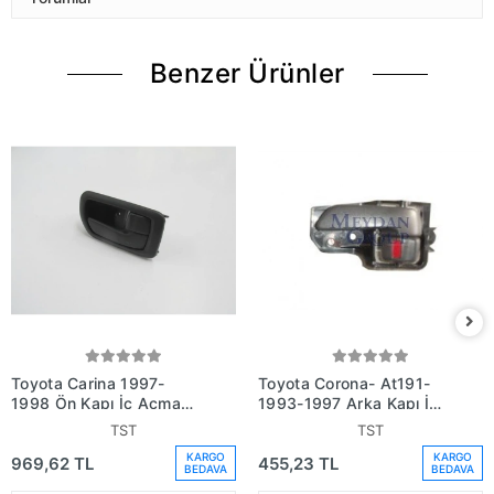
Benzer Ürünler
Toyota Carina 1997-
Toyota Corona- At191-
1998 Ön Kapı İç Açma
1993-1997 Arka Kapı İç
Kolu Sağ Siyah (Hushan)
Açma Kolu L Siyah (Oem
TST
TST
(Oem No:6920520170)
No:6920620110G)
KARGO
KARGO
969,62 TL
455,23 TL
BEDAVA
BEDAVA