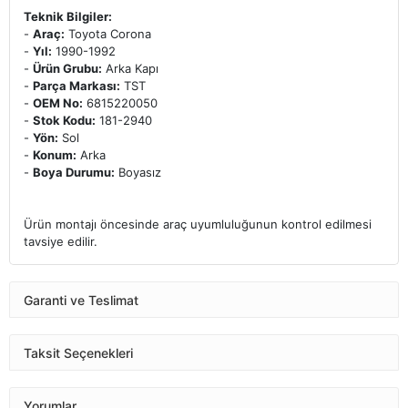
Teknik Bilgiler:
-
Araç:
Toyota Corona
-
Yıl:
1990-1992
-
Ürün Grubu:
Arka Kapı
-
Parça Markası:
TST
-
OEM No:
6815220050
-
Stok Kodu:
181-2940
-
Yön:
Sol
-
Konum:
Arka
-
Boya Durumu:
Boyasız
Ürün montajı öncesinde araç uyumluluğunun kontrol edilmesi
tavsiye edilir.
Garanti ve Teslimat
Taksit Seçenekleri
Yorumlar