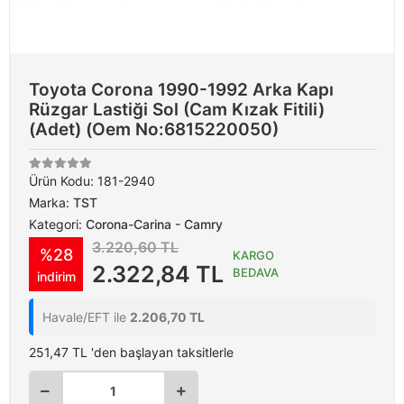
Toyota Corona 1990-1992 Arka Kapı
Rüzgar Lastiği Sol (Cam Kızak Fitili)
(Adet) (Oem No:6815220050)
Ürün Kodu:
181-2940
Marka:
TST
Kategori:
Corona-Carina - Camry
3.220,60 TL
%28
KARGO
2.322,84 TL
BEDAVA
indirim
Havale/EFT ile
2.206,70 TL
251,47 TL 'den başlayan taksitlerle