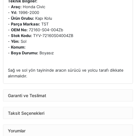
Teknik Bilgiler:
-
Araç:
Honda Civic
-
Yıl:
1996-2000
-
Ürün Grubu:
Kapı Kolu
-
Parça Markası:
TST
-
OEM No:
72160-S04-004Zb
-
Stok Kodu:
TYV-72160S04004ZB
-
Yön:
Sol
-
Konum:
-
Boya Durumu:
Boyasız
Sağ ve sol yön tayininde aracın sürücü ve yolcu tarafı dikkate
alınmalıdır.
Garanti ve Teslimat
Taksit Seçenekleri
Yorumlar