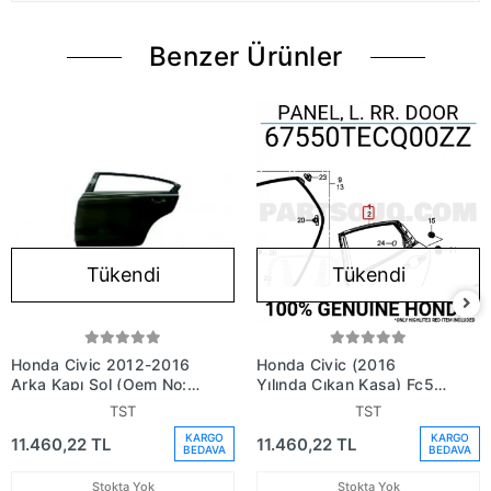
Benzer Ürünler
Tükendi
Tükendi
Honda Civic 2012-2016
Honda Civic (2016
Arka Kapı Sol (Oem No:
Yılında Çıkan Kasa) Fc5
67550Tt0X3Zz)
Arka Kapı Sol (Oem No:
TST
TST
67550Tecq00Zz)
KARGO
KARGO
11.460,22 TL
11.460,22 TL
BEDAVA
BEDAVA
Stokta Yok
Stokta Yok