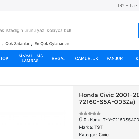
TRY - Türk 
r
,
Çok Satanlar
,
En Çok Oylananlar
SİNYAL - SİS
STOP
BAGAJ
ÇAMURLUK
PANJUR
K
LAMBASI
Honda Civic 2001-20
72160-S5A-003Za)
Ürün Kodu:
TYV-72160S5A0
Marka:
TST
Kategori:
Civic