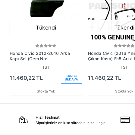
Tükendi
Tükendi
Honda Civic 2012-2016 Arka
Honda Civic (2016 Yıl
Kapı Sol (Oem No:
Çıkan Kasa) Fc5 Arka 
67550Tt0X3Zz)
(Oem No: 67550Tecq
TST
TST
KARGO
11.460,22 TL
11.460,22 TL
BEDAVA
Stokta Yok
Stokta Yok
Hızlı Teslimat
Siparişleriniz en kısa sürede elinize ulaşır.