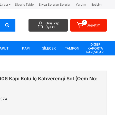
Lirası
Sipariş Takip
Sıkça Sorulan Sorular
Yardım
İletişim
0
Giriş Yap
Sepetim
Üye Ol
DİĞER
APUT
KAPI
SİLECEK
TAMPON
KAPORTA
PARÇALARI
06 Kapı Kolu İç Kahverengi Sol (Oem No:
03ZA