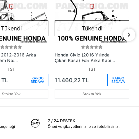
Tükendi
Tükendi
c 2012-2016 Arka
Honda Civic (2016 Yılında
H
Oem No:
Çıkan Kasa) Fc5 Arka Kapı
K
Zz)
Sağ (Oem No:
6
TST
TST
67510Tecq00Zz)
KARGO
KARGO
 TL
11.460,22 TL
1
BEDAVA
BEDAVA
Stokta Yok
Stokta Yok
7 / 24 DESTEK
seçeneği
Öneri ve şikayetlerinizi bize iletebilirsiniz.