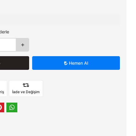
lerle
e
Hemen Al
riş
İade ve Değişim