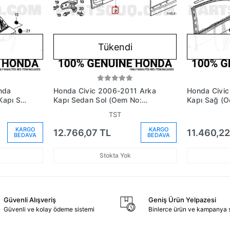
Tükendi
ında
Honda Civic 2006-2011 Arka
Honda Civi
Kapı Sol
Kapı Sedan Sol (Oem No:
Kapı Sağ (
00Zz)
67550Snau00Zz)
67510Tt0X3
TST
KARGO
KARGO
12.766,07 TL
11.460,22
BEDAVA
BEDAVA
Stokta Yok
Güvenli Alışveriş
Geniş Ürün Yelpazesi
Güvenli ve kolay ödeme sistemi
Binlerce ürün ve kampanya 