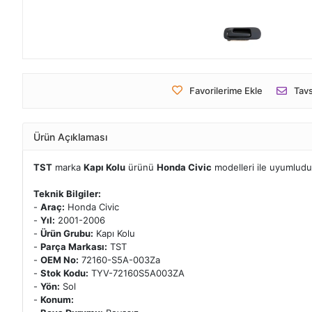
Favorilerime Ekle
Tavs
Ürün Açıklaması
TST
marka
Kapı Kolu
ürünü
Honda Civic
modelleri ile uyumludu
Teknik Bilgiler:
-
Araç:
Honda Civic
-
Yıl:
2001-2006
-
Ürün Grubu:
Kapı Kolu
-
Parça Markası:
TST
-
OEM No:
72160-S5A-003Za
-
Stok Kodu:
TYV-72160S5A003ZA
-
Yön:
Sol
-
Konum: