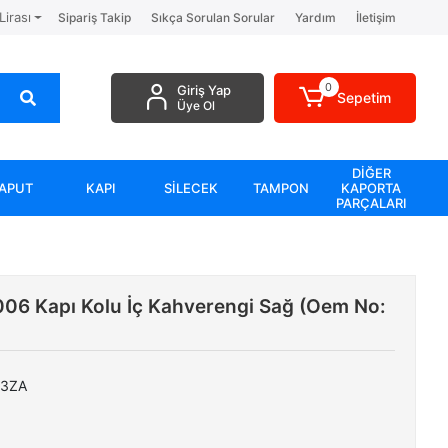
Lirası
Sipariş Takip
Sıkça Sorulan Sorular
Yardım
İletişim
0
Giriş Yap
Sepetim
Üye Ol
DİĞER
APUT
KAPI
SİLECEK
TAMPON
KAPORTA
PARÇALARI
06 Kapı Kolu İç Kahverengi Sağ (Oem No:
03ZA