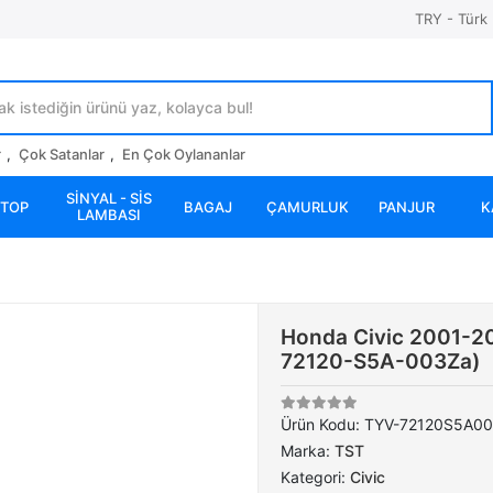
TRY - Türk 
r
,
Çok Satanlar
,
En Çok Oylananlar
SİNYAL - SİS
STOP
BAGAJ
ÇAMURLUK
PANJUR
K
LAMBASI
Honda Civic 2001-20
72120-S5A-003Za)
Ürün Kodu:
TYV-72120S5A0
Marka:
TST
Kategori:
Civic