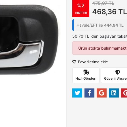
475,97 TL
%2
468,36 TL
indirim
Havale/EFT ile
444,94 TL
50,70 TL 'den başlayan taksit
Ürün stokta bulunmamakta
Favorilerime ekle
Hızlı Gönderi
Güvenli Alışve