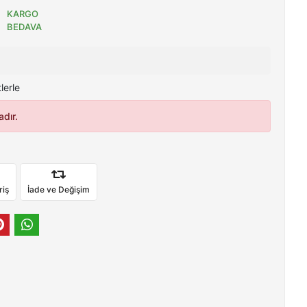
KARGO
BEDAVA
lerle
dır.
riş
İade ve Değişim