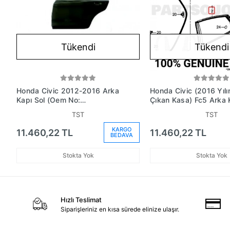
Tükendi
Tükendi
Honda Civic 2012-2016 Arka
Honda Civic (2016 Yıl
Kapı Sol (Oem No:
Çıkan Kasa) Fc5 Arka 
67550Tt0X3Zz)
(Oem No: 67550Tecq
TST
TST
KARGO
11.460,22 TL
11.460,22 TL
BEDAVA
Stokta Yok
Stokta Yok
Hızlı Teslimat
Siparişleriniz en kısa sürede elinize ulaşır.