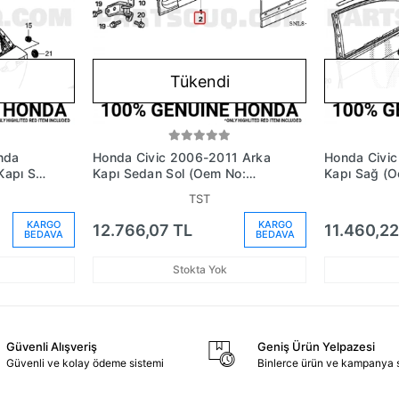
Tükendi
ında
Honda Civic 2006-2011 Arka
Honda Civi
Kapı Sol
Kapı Sedan Sol (Oem No:
Kapı Sağ (
00Zz)
67550Snau00Zz)
67510Tt0X3
TST
KARGO
KARGO
12.766,07 TL
11.460,22
BEDAVA
BEDAVA
Stokta Yok
Güvenli Alışveriş
Geniş Ürün Yelpazesi
Güvenli ve kolay ödeme sistemi
Binlerce ürün ve kampanya 