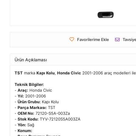
Favorilerime Ekle
Tavsiye
Ürün Açıklaması
TST
marka
Kapı Kolu
,
Honda Civic
2001-2006 araç modelleri il
Teknik Bilgiler:
-
Araç:
Honda Civic
-
Yıl:
2001-2006
-
Ürün Grubu:
Kapı Kolu
-
Parça Markası:
TST
-
OEM No:
72120-S5A-003Za
-
Stok Kodu:
TYV-72120S5A003ZA
-
Yön:
Sağ
-
Konum: