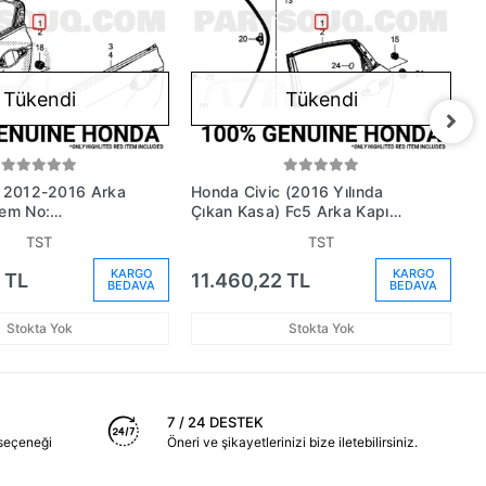
Tükendi
Tükendi
c 2012-2016 Arka
Honda Civic (2016 Yılında
H
Oem No:
Çıkan Kasa) Fc5 Arka Kapı
K
Zz)
Sağ (Oem No:
6
TST
TST
67510Tecq00Zz)
KARGO
KARGO
 TL
11.460,22 TL
1
BEDAVA
BEDAVA
Stokta Yok
Stokta Yok
7 / 24 DESTEK
seçeneği
Öneri ve şikayetlerinizi bize iletebilirsiniz.