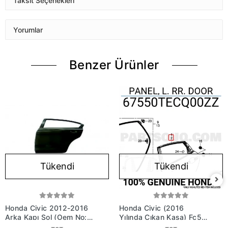
Taksit Seçenekleri
Yorumlar
Benzer Ürünler
Tükendi
Tükendi
Honda Civic 2012-2016
Honda Civic (2016
Arka Kapı Sol (Oem No:
Yılında Çıkan Kasa) Fc5
67550Tt0X3Zz)
Arka Kapı Sol (Oem No: