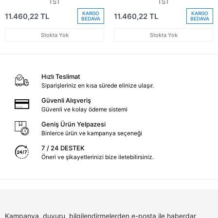
TST
TST
67550Tecq00Zz)
KARGO
KARGO
11.460,22 TL
11.460,22 TL
BEDAVA
BEDAVA
Stokta Yok
Stokta Yok
Hızlı Teslimat
Siparişleriniz en kısa sürede elinize ulaşır.
Güvenli Alışveriş
Güvenli ve kolay ödeme sistemi
Geniş Ürün Yelpazesi
Binlerce ürün ve kampanya seçeneği
7 / 24 DESTEK
Öneri ve şikayetlerinizi bize iletebilirsiniz.
Kampanya, duyuru, bilgilendirmelerden e-posta ile haberdar