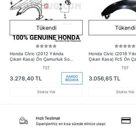
Tükendi
Tükendi
Honda Civic (2012 Yılında
Honda Civic (2016 Yıl
Çıkan Kasa) Ön Çamurluk Sol
Çıkan Kasa) Fc5 Ön Ç
(Oem No: 60261Ts6H00Zz)
Sol (Oem No:
TST
TST
60261Tezt00Zz)
KARGO
3.278,40 TL
3.056,85 TL
BEDAVA
Stokta Yok
Stokta Yok
Hızlı Teslimat
Siparişleriniz en kısa sürede elinize ulaşır.