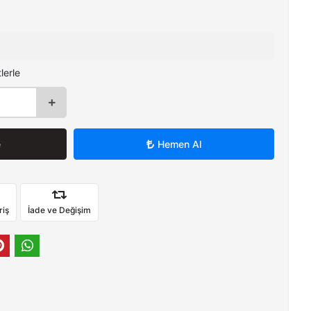
lerle
e
Hemen Al
riş
İade ve Değişim