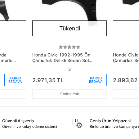
Tükendi
ında
Honda Civic 1992-1995 Ön
Honda Civi
amurluk
Çamurluk Delikli Sedan Sol
Çamurluk Se
(Oem No: 60261Sr4508Zz)
60261Sr45
TST
KARGO
KARGO
2.971,35 TL
2.893,62
BEDAVA
BEDAVA
Stokta Yok
Güvenli Alışveriş
Geniş Ürün Yelpazesi
Güvenli ve kolay ödeme sistemi
Binlerce ürün ve kampanya 