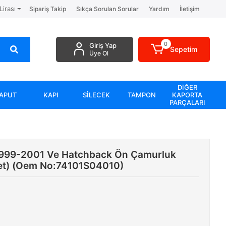
Lirası
Sipariş Takip
Sıkça Sorulan Sorular
Yardım
İletişim
0
Giriş Yap
Sepetim
Üye Ol
DİĞER
APUT
KAPI
SİLECEK
TAMPON
KAPORTA
PARÇALARI
1999-2001 Ve Hatchback Ön Çamurluk
et) (Oem No:74101S04010)