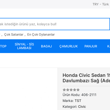
TRY - Türk 
r
,
Çok Satanlar
,
En Çok Oylananlar
SİNYAL - SİS
STOP
BAGAJ
ÇAMURLUK
PANJUR
K
LAMBASI
Honda Civic Sedan 
Davlumbazı Sağ (Ad
Ürün Kodu:
406-2111
Marka:
TST
Kategori:
Civic