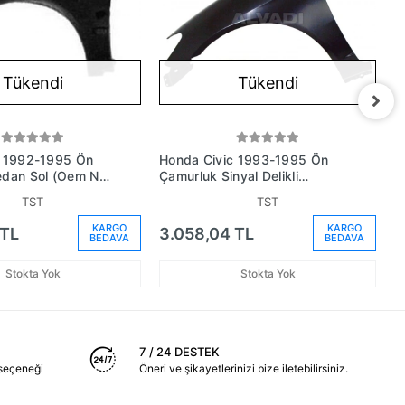
Tükendi
Tükendi
c 1992-1995 Ön
Honda Civic 1993-1995 Ön
H
dan Sol (Oem No:
Çamurluk Sinyal Delikli
Ç
08Zz)
Hatcback Sol (Oem No:
S
TST
TST
60261Sr3000Zz)
6
KARGO
KARGO
 TL
3.058,04 TL
3
BEDAVA
BEDAVA
Stokta Yok
Stokta Yok
7 / 24 DESTEK
seçeneği
Öneri ve şikayetlerinizi bize iletebilirsiniz.