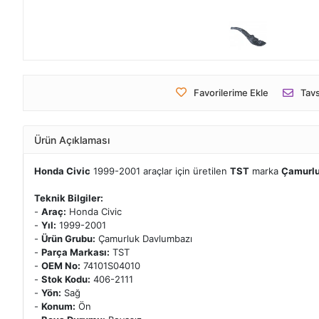
Favorilerime Ekle
Tavs
Ürün Açıklaması
Honda Civic
1999-2001 araçlar için üretilen
TST
marka
Çamurlu
Teknik Bilgiler:
-
Araç:
Honda Civic
-
Yıl:
1999-2001
-
Ürün Grubu:
Çamurluk Davlumbazı
-
Parça Markası:
TST
-
OEM No:
74101S04010
-
Stok Kodu:
406-2111
-
Yön:
Sağ
-
Konum:
Ön