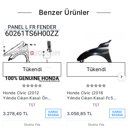
Benzer Ürünler
Tükendi
Tükendi
Honda Civic (2012
Honda Civic (2016
Yılında Çıkan Kasa) Ön
Yılında Çıkan Kasa) Fc5
Çamurluk Sol (Oem No:
Ön Çamurluk Sol (Oem
TST
TST
60261Ts6H00Zz)
No: 60261Tezt00Zz)
KARGO
KARGO
3.278,40 TL
3.056,85 TL
BEDAVA
BEDAVA
Stokta Yok
Stokta Yok