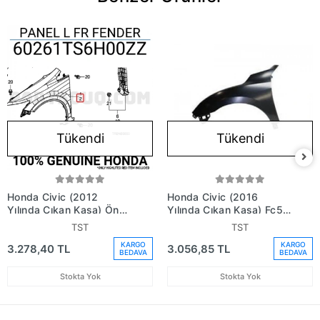
Tükendi
Tükendi
Honda Civic (2012
Honda Civic (2016
Yılında Çıkan Kasa) Ön
Yılında Çıkan Kasa) Fc5
Çamurluk Sol (Oem No:
Ön Çamurluk Sol (Oem
TST
TST
60261Ts6H00Zz)
No: 60261Tezt00Zz)
KARGO
KARGO
3.278,40 TL
3.056,85 TL
BEDAVA
BEDAVA
Stokta Yok
Stokta Yok