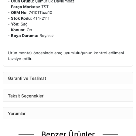
-
Ürün Grubu:
Çamurluk Davlumbazı
-
Parça Markası:
TST
-
OEM No:
74101Tbaa10
-
Stok Kodu:
414-2111
-
Yön:
Sağ
-
Konum:
Ön
-
Boya Durumu:
Boyasız
Ürün montajı öncesinde araç uyumluluğunun kontrol edilmesi
tavsiye edilir.
Garanti ve Teslimat
Taksit Seçenekleri
Yorumlar
Benzer Ürünler