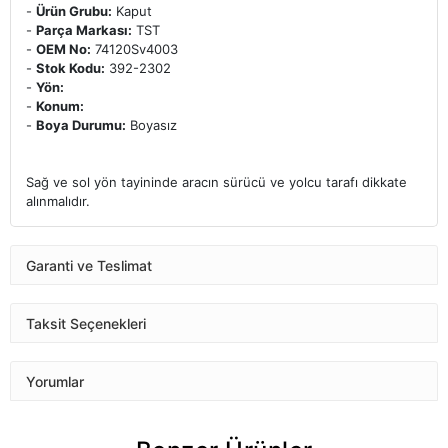
-
Ürün Grubu:
Kaput
-
Parça Markası:
TST
-
OEM No:
74120Sv4003
-
Stok Kodu:
392-2302
-
Yön:
-
Konum:
-
Boya Durumu:
Boyasız
Sağ ve sol yön tayininde aracın sürücü ve yolcu tarafı dikkate
alınmalıdır.
Garanti ve Teslimat
Taksit Seçenekleri
Yorumlar