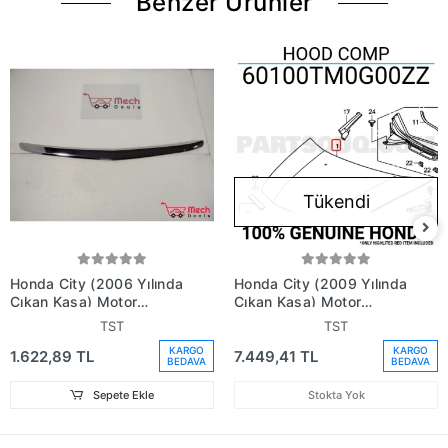
Benzer Ürünler
Tükendi
Honda City (2006 Yılında
Honda City (2009 Yılında
Çıkan Kasa) Motor
Çıkan Kasa) Motor
Kaputu Bandı Nikelaj
Kaputu (Oem No:
TST
TST
(Oem No: 75120Selt11)
60100Tm0G00Zz)
KARGO
KARGO
1.622,89 TL
7.449,41 TL
BEDAVA
BEDAVA
Sepete Ekle
Stokta Yok