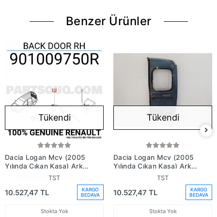
Benzer Ürünler
Tükendi
Tükendi
Dacia Logan Mcv (2005
Dacia Logan Mcv (2005
Yılında Çıkan Kasa) Arka
Yılında Çıkan Kasa) Arka
Kapı Camsız Sağ (Oem
Kapı Camlı Sağ (Oem No:
TST
TST
No: 901009750R)
901007270R)
KARGO
KARGO
10.527,47 TL
10.527,47 TL
BEDAVA
BEDAVA
Stokta Yok
Stokta Yok