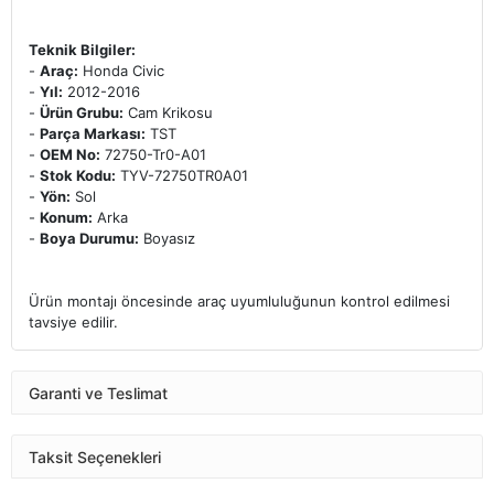
Teknik Bilgiler:
-
Araç:
Honda Civic
-
Yıl:
2012-2016
-
Ürün Grubu:
Cam Krikosu
-
Parça Markası:
TST
-
OEM No:
72750-Tr0-A01
-
Stok Kodu:
TYV-72750TR0A01
-
Yön:
Sol
-
Konum:
Arka
-
Boya Durumu:
Boyasız
Ürün montajı öncesinde araç uyumluluğunun kontrol edilmesi
tavsiye edilir.
Garanti ve Teslimat
Taksit Seçenekleri