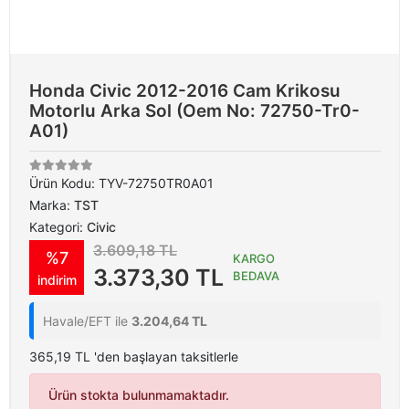
Honda Civic 2012-2016 Cam Krikosu
Motorlu Arka Sol (Oem No: 72750-Tr0-
A01)
Ürün Kodu:
TYV-72750TR0A01
Marka:
TST
Kategori:
Civic
3.609,18 TL
%7
KARGO
3.373,30 TL
BEDAVA
indirim
Havale/EFT ile
3.204,64 TL
365,19 TL 'den başlayan taksitlerle
Ürün stokta bulunmamaktadır.