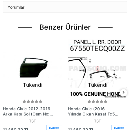
Yorumlar
Benzer Ürünler
Tükendi
Tükendi
Honda Civic 2012-2016
Honda Civic (2016
Arka Kapı Sol (Oem No:
Yılında Çıkan Kasa) Fc5
67550Tt0X3Zz)
Arka Kapı Sol (Oem No:
TST
TST
67550Tecq00Zz)
KARGO
KARGO
11.460,22 TL
11.460,22 TL