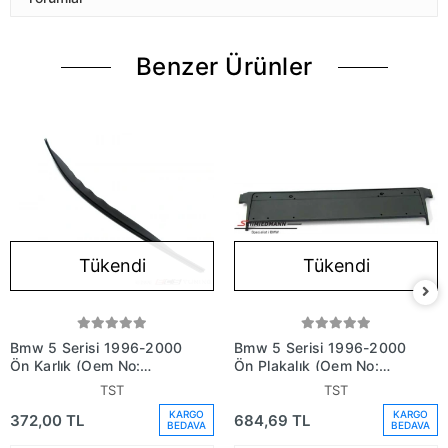
Benzer Ürünler
Tükendi
Tükendi
Bmw 5 Serisi 1996-2000
Bmw 5 Serisi 1996-2000
Ön Karlık (Oem No:
Ön Plakalık (Oem No:
51118216706)
51118226563)
TST
TST
KARGO
KARGO
372,00 TL
684,69 TL
BEDAVA
BEDAVA