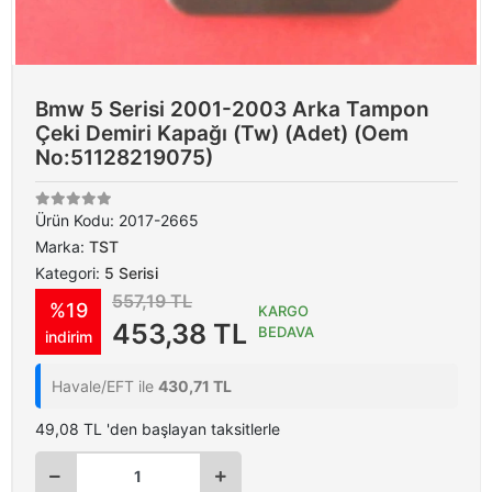
Bmw 5 Serisi 2001-2003 Arka Tampon
Çeki Demiri Kapağı (Tw) (Adet) (Oem
No:51128219075)
Ürün Kodu:
2017-2665
Marka:
TST
Kategori:
5 Serisi
557,19 TL
%19
KARGO
453,38 TL
BEDAVA
indirim
Havale/EFT ile
430,71 TL
49,08 TL 'den başlayan taksitlerle