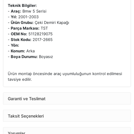
Teknik Bilgiler:
-
Araç:
Bmw 5 Serisi
-
Yıl:
2001-2003
-
Ürün Grubu:
Çeki Demiri Kapağı
-
Parça Markası:
TST
-
OEM No:
51128219075
-
Stok Kodu:
2017-2665
-
Yön:
-
Konum:
Arka
-
Boya Durumu:
Boyasız
Ürün montajı öncesinde araç uyumluluğunun kontrol edilmesi
tavsiye edilir.
Garanti ve Teslimat
Taksit Seçenekleri
Yorumlar