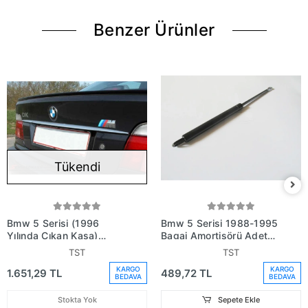
Benzer Ürünler
Tükendi
Bmw 5 Serisi (1996
Bmw 5 Serisi 1988-1995
Yılında Çıkan Kasa)
Bagaj Amortisörü Adet
Ar.Bagaj Kapak Bandı
(38.5Cm) (Oem
TST
TST
Nikelaj (Oem No:
No:51248110327)
KARGO
KARGO
1.651,29 TL
489,72 TL
51137038156)
BEDAVA
BEDAVA
Stokta Yok
Sepete Ekle