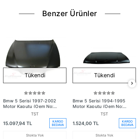
Benzer Ürünler
Tükendi
Tükendi
Bmw 5 Serisi 1997-2002
Bmw 5 Serisi 1994-1995
Motor Kaputu (Oem No:
Motor Kaputu (Oem No:
41618238592)
41618138748)
TST
TST
KARGO
KARGO
15.097,94 TL
1.524,00 TL
BEDAVA
BEDAVA
Stokta Yok
Stokta Yok