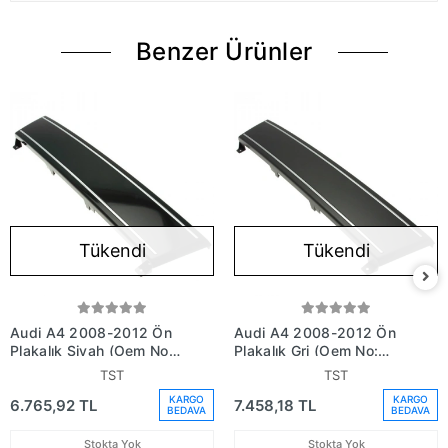
Benzer Ürünler
Tükendi
Tükendi
Audi A4 2008-2012 Ön
Audi A4 2008-2012 Ön
Plakalık Siyah (Oem No:
Plakalık Gri (Oem No:
8K0807287T94)
8K08072871Qp)
TST
TST
KARGO
KARGO
6.765,92 TL
7.458,18 TL
BEDAVA
BEDAVA
Stokta Yok
Stokta Yok