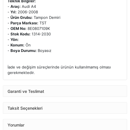
Teknik Bilgiler:
-
Araç:
Audi A4
-
Yıl:
2006-2008
-
Ürün Grubu:
Tampon Demiri
-
Parça Markası:
TST
-
OEM No:
8E0807109K
-
Stok Kodu:
1314-2030
-
Yön:
-
Konum:
Ön
-
Boya Durumu:
Boyasız
İade ve değişim süreçlerinde ürünün kullanılmamış olması
gerekmektedir.
Garanti ve Teslimat
Taksit Seçenekleri
Yorumlar