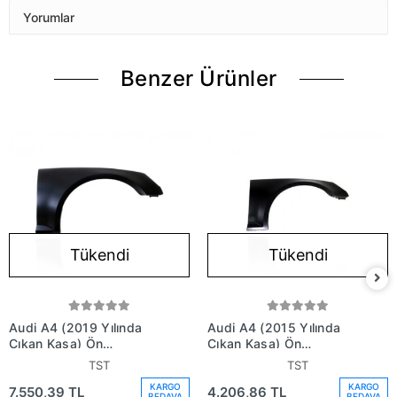
Yorumlar
Benzer Ürünler
Tükendi
Tükendi
Audi A4 (2019 Yılında
Audi A4 (2015 Yılında
Çıkan Kasa) Ön
Çıkan Kasa) Ön
Çamurluk Sağ (Oem No:
Çamurluk Sağ (Oem No:
TST
TST
8W0821106D)
8W0821106A)
KARGO
KARGO
7.550,39 TL
4.206,86 TL
BEDAVA
BEDAVA