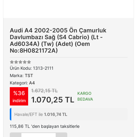
Audi A4 2002-2005 Ön Çamurluk
Davlumbazı Sağ (S4 Cabrio) (Lt -
Ad6034A) (Tw) (Adet) (Oem
No:8H0821172A)
Ürün Kodu:
1313-2111
Marka:
TST
Kategori:
A4
1.672,15 TL
%36
KARGO
1.070,25 TL
BEDAVA
indirim
Havale/EFT ile
1.016,74 TL
115,86 TL 'den başlayan taksitlerle