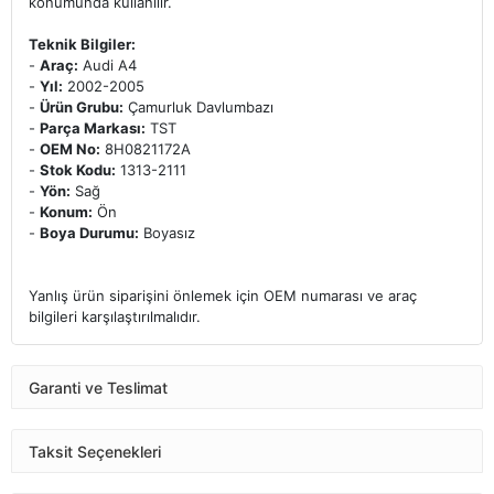
konumunda kullanılır.
Teknik Bilgiler:
-
Araç:
Audi A4
-
Yıl:
2002-2005
-
Ürün Grubu:
Çamurluk Davlumbazı
-
Parça Markası:
TST
-
OEM No:
8H0821172A
-
Stok Kodu:
1313-2111
-
Yön:
Sağ
-
Konum:
Ön
-
Boya Durumu:
Boyasız
Yanlış ürün siparişini önlemek için OEM numarası ve araç
bilgileri karşılaştırılmalıdır.
Garanti ve Teslimat
Taksit Seçenekleri