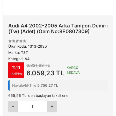
Audi A4 2002-2005 Arka Tampon Demiri
(Tw) (Adet) (Oem No:8E0807309)
Ürün Kodu:
1313-2630
Marka:
TST
Kategori:
A4
6.821,63 TL
%11
KARGO
6.059,23 TL
BEDAVA
indirim
Havale/EFT ile
5.756,27 TL
655,96 TL 'den başlayan taksitlerle