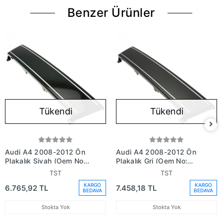
Benzer Ürünler
Tükendi
Tükendi
Audi A4 2008-2012 Ön
Audi A4 2008-2012 Ön
Plakalık Siyah (Oem No:
Plakalık Gri (Oem No:
8K0807287T94)
8K08072871Qp)
TST
TST
KARGO
KARGO
6.765,92 TL
7.458,18 TL
BEDAVA
BEDAVA
Stokta Yok
Stokta Yok