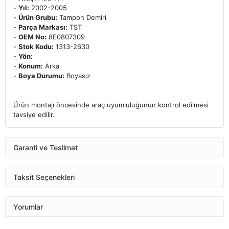
-
Yıl:
2002-2005
-
Ürün Grubu:
Tampon Demiri
-
Parça Markası:
TST
-
OEM No:
8E0807309
-
Stok Kodu:
1313-2630
-
Yön:
-
Konum:
Arka
-
Boya Durumu:
Boyasız
Ürün montajı öncesinde araç uyumluluğunun kontrol edilmesi
tavsiye edilir.
Garanti ve Teslimat
Taksit Seçenekleri
Yorumlar