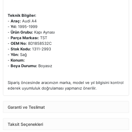
Teknik Bilgiler:
-
Araç:
Audi A4
-
Yıl:
1995-1999
-
Ürün Grubu:
Kapı Aynası
-
Parça Markası:
TST
-
OEM No:
8D1858532C
-
Stok Kodu:
1311-2993
-
Yön:
Sağ
-
Konum:
-
Boya Durumu:
Boyasız
Sipariş öncesinde aracınızın marka, model ve yıl bilgisini kontrol
ederek uyumluluk doğrulaması yapmanız önerilir.
Garanti ve Teslimat
Taksit Seçenekleri