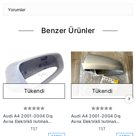
Yorumlar
Benzer Ürünler
Tükendi
Tükendi
Audi A4 2001-2004 Dış
Audi A4 2001-2004 Dış
Ayna Elektrikli Isıtmalı
Ayna Elektrikli Isıtmalı
Astarlı Sağ (Oem No:
Astarlı Sol (Oem No:
TST
TST
8E0857508Bgru)
8E0857507Bgru)