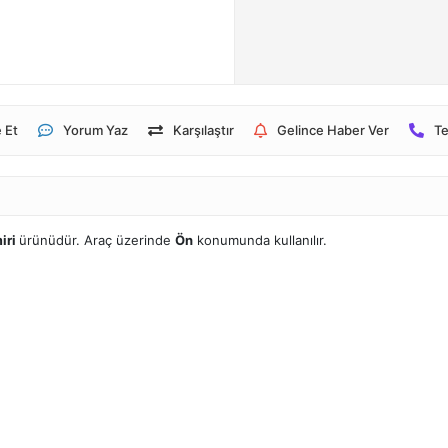
 Et
Yorum Yaz
Karşılaştır
Gelince Haber Ver
Te
iri
ürünüdür. Araç üzerinde
Ön
konumunda kullanılır.