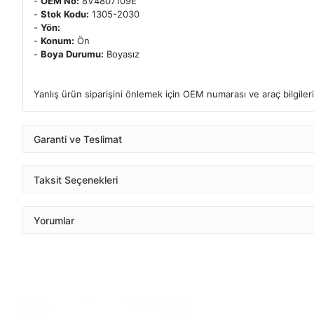
-
OEM No:
8V4807109E
-
Stok Kodu:
1305-2030
-
Yön:
-
Konum:
Ön
-
Boya Durumu:
Boyasız
Yanlış ürün siparişini önlemek için OEM numarası ve araç bilgileri k
Garanti ve Teslimat
Taksit Seçenekleri
Yorumlar