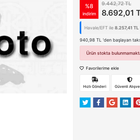
9.442,72 TL
%8
8.692,01 
indirim
Havale/EFT ile
8.257,41 TL
940,98 TL 'den başlayan taksi
Ürün stokta bulunmamakta
Favorilerime ekle
Hızlı Gönderi
Güvenli Alışve