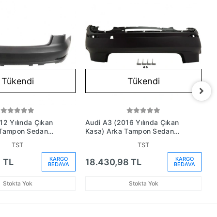
Tükendi
Tükendi
12 Yılında Çıkan
Audi A3 (2016 Yılında Çıkan
A
 Tampon Sedan
Kasa) Arka Tampon Sedan
T
m No:
Astarlı (Oem No:
S
TST
TST
Gru)
8V5807067Fgru)
8
KARGO
KARGO
 TL
18.430,98 TL
1
BEDAVA
BEDAVA
Stokta Yok
Stokta Yok