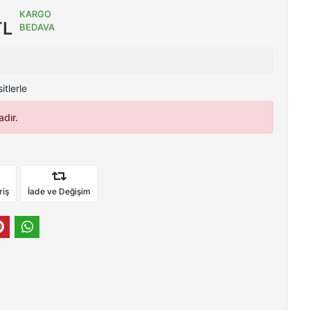
KARGO
TL
BEDAVA
tlerle
dır.
riş
İade ve Değişim