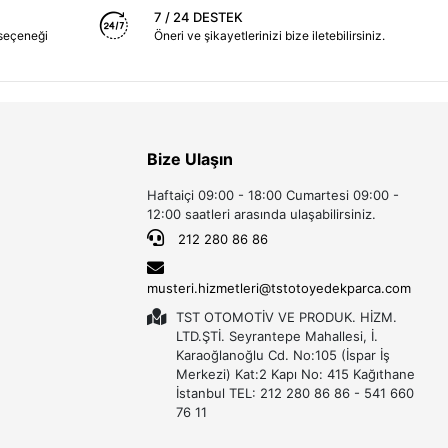
7 / 24 DESTEK
seçeneği
Öneri ve şikayetlerinizi bize iletebilirsiniz.
Bize Ulaşın
Haftaiçi 09:00 - 18:00 Cumartesi 09:00 -
12:00 saatleri arasında ulaşabilirsiniz.
212 280 86 86
musteri.hizmetleri@tstotoyedekparca.com
TST OTOMOTİV VE PRODUK. HİZM.
LTD.ŞTİ. Seyrantepe Mahallesi, İ.
Karaoğlanoğlu Cd. No:105 (İspar İş
Merkezi) Kat:2 Kapı No: 415 Kağıthane
İstanbul TEL: 212 280 86 86 - 541 660
76 11