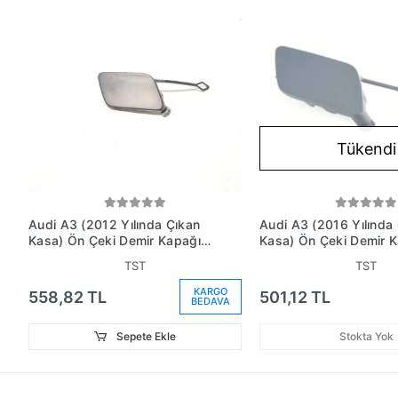
Tükendi
Audi A3 (2012 Yılında Çıkan
Audi A3 (2016 Yılında
Kasa) Ön Çeki Demir Kapağı
Kasa) Ön Çeki Demir 
Sedan Astarlı (Oem No:
Astarlı (Oem No:
TST
TST
8V5807241Gru)
8V3807241B)
KARGO
558,82 TL
501,12 TL
BEDAVA
Sepete Ekle
Stokta Yok