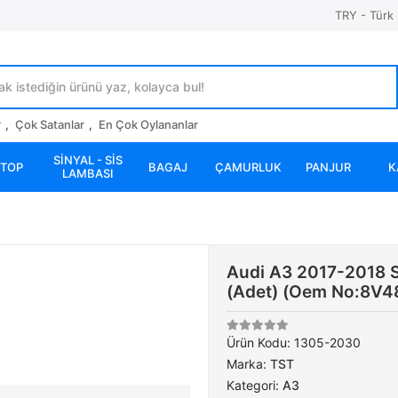
TRY - Türk 
r
,
Çok Satanlar
,
En Çok Oylananlar
SİNYAL - SİS
STOP
BAGAJ
ÇAMURLUK
PANJUR
K
LAMBASI
Audi A3 2017-2018 
(Adet) (Oem No:8V4
Ürün Kodu:
1305-2030
Marka:
TST
Kategori:
A3