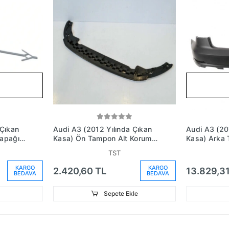
 Çıkan
Audi A3 (2012 Yılında Çıkan
Audi A3 (20
Kapağı
Kasa) Ön Tampon Alt Koruma
Kasa) Arka
Sedan (Oem No: 8V5807233)
Astarlı (Oe
TST
8V5807067
KARGO
KARGO
2.420,60 TL
13.829,31
BEDAVA
BEDAVA
Sepete Ekle