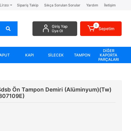
Lirası
Sipariş Takip
Sıkça Sorulan Sorular
Yardım
İletişim
0
Giriş Yap
Sepetim
Üye Ol
DİĞER
APUT
KAPI
SİLECEK
TAMPON
KAPORTA
PARÇALARI
Sdsb Ön Tampon Demiri (Alüminyum)(Tw)
807109E)