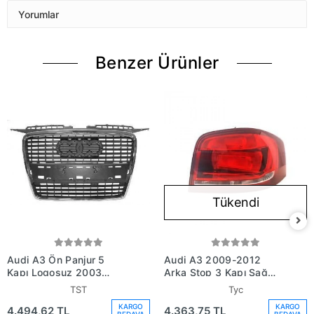
Yorumlar
Benzer Ürünler
Tükendi
Audi A3 Ön Panjur 5
Audi A3 2009-2012
Kapı Logosuz 2003
Arka Stop 3 Kapı Sağ
(Oem No:
(Oem No: 8P3945096B)
TST
Tyc
8P4853651A1Qp)
KARGO
KARGO
4.494,62 TL
4.363,75 TL