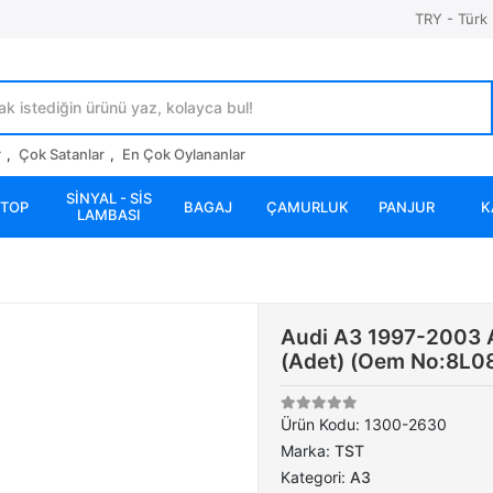
TRY - Türk 
r
,
Çok Satanlar
,
En Çok Oylananlar
SİNYAL - SİS
STOP
BAGAJ
ÇAMURLUK
PANJUR
K
LAMBASI
Audi A3 1997-2003 
(Adet) (Oem No:8L0
Ürün Kodu:
1300-2630
Marka:
TST
Kategori:
A3