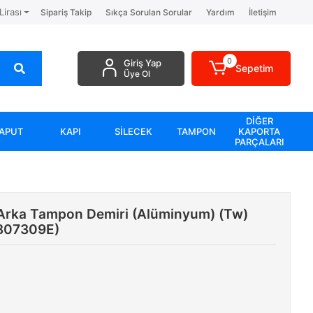
Lirası
Sipariş Takip
Sıkça Sorulan Sorular
Yardım
İletişim
0
Giriş Yap
Sepetim
Üye Ol
DİĞER
APUT
KAPI
SİLECEK
TAMPON
KAPORTA
PARÇALARI
Arka Tampon Demiri (Alüminyum) (Tw)
807309E)