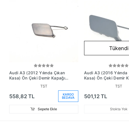
Tükendi
Audi A3 (2012 Yılında Çıkan
Audi A3 (2016 Yılında
Kasa) Ön Çeki Demir Kapağı
Kasa) Ön Çeki Demir 
Sedan Astarlı (Oem No:
Astarlı (Oem No:
TST
TST
8V5807241Gru)
8V3807241B)
KARGO
558,82 TL
501,12 TL
BEDAVA
Sepete Ekle
Stokta Yok