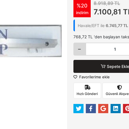
8.918,89 TL
%20
7.100,81 T
indirim
Havale/EFT ile
6.745,77 TL
768,72 TL 'den başlayan taksi
Sepete Ekl
Favorilerime ekle
Hızlı Gönderi
Güvenli Alışve