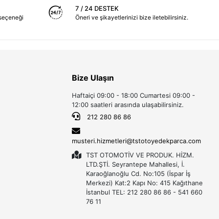
7 / 24 DESTEK
seçeneği
Öneri ve şikayetlerinizi bize iletebilirsiniz.
Bize Ulaşın
Haftaiçi 09:00 - 18:00 Cumartesi 09:00 -
12:00 saatleri arasında ulaşabilirsiniz.
212 280 86 86
musteri.hizmetleri@tstotoyedekparca.com
TST OTOMOTİV VE PRODUK. HİZM.
LTD.ŞTİ. Seyrantepe Mahallesi, İ.
Karaoğlanoğlu Cd. No:105 (İspar İş
Merkezi) Kat:2 Kapı No: 415 Kağıthane
İstanbul TEL: 212 280 86 86 - 541 660
76 11