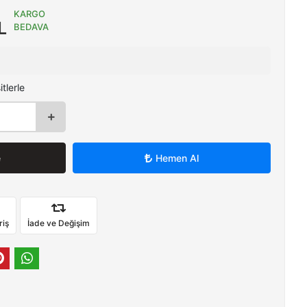
KARGO
L
BEDAVA
tlerle
e
Hemen Al
riş
İade ve Değişim