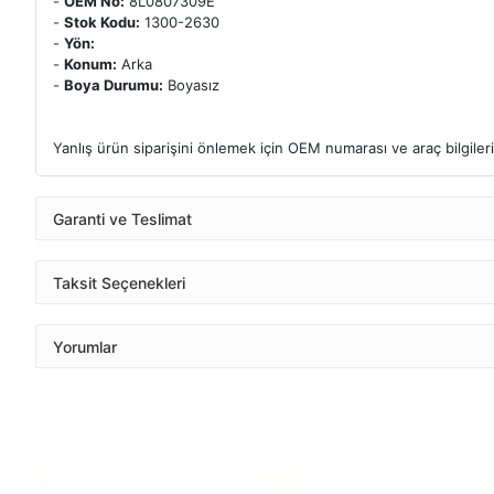
-
OEM No:
8L0807309E
-
Stok Kodu:
1300-2630
-
Yön:
-
Konum:
Arka
-
Boya Durumu:
Boyasız
Yanlış ürün siparişini önlemek için OEM numarası ve araç bilgileri k
Garanti ve Teslimat
Taksit Seçenekleri
Yorumlar