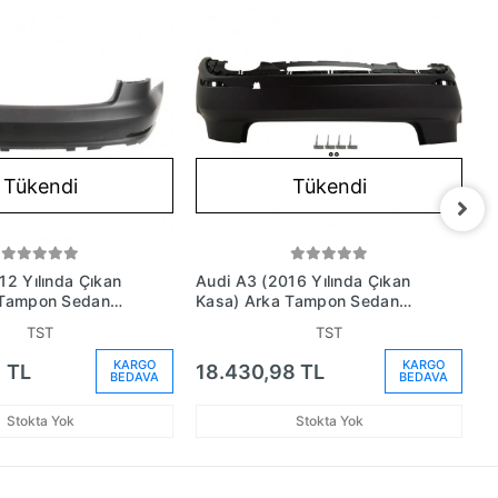
Tükendi
Tükendi
12 Yılında Çıkan
Audi A3 (2016 Yılında Çıkan
A
 Tampon Sedan
Kasa) Arka Tampon Sedan
T
m No:
Astarlı (Oem No:
S
TST
TST
Gru)
8V5807067Fgru)
8
KARGO
KARGO
 TL
18.430,98 TL
1
BEDAVA
BEDAVA
Stokta Yok
Stokta Yok