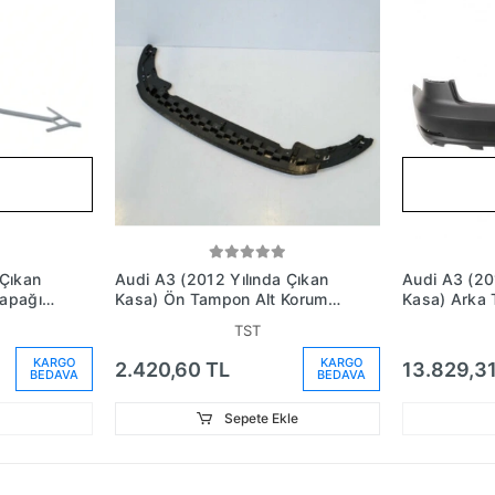
 Çıkan
Audi A3 (2012 Yılında Çıkan
Audi A3 (20
Kapağı
Kasa) Ön Tampon Alt Koruma
Kasa) Arka
Sedan (Oem No: 8V5807233)
Astarlı (Oe
TST
8V5807067
KARGO
KARGO
2.420,60 TL
13.829,31
BEDAVA
BEDAVA
Sepete Ekle