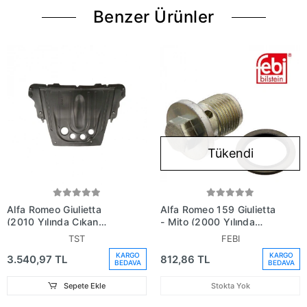
Benzer Ürünler
Tükendi
Alfa Romeo Giulietta
Alfa Romeo 159 Giulietta
(2010 Yılında Çıkan
- Mito (2000 Yılında
Kasa) Karter Muhafaza
Çıkan Kasa) Fiat,
TST
FEBI
Plastiği (Oem No:
Sportwagon, Brera, , ,
KARGO
KARGO
3.540,97 TL
812,86 TL
50531102)
Spider Karter Tapası
BEDAVA
BEDAVA
Kutu Içı Adet 5 (Oem
No:0652950S1)
Sepete Ekle
Stokta Yok