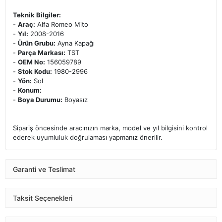
Teknik Bilgiler:
-
Araç:
Alfa Romeo Mito
-
Yıl:
2008-2016
-
Ürün Grubu:
Ayna Kapağı
-
Parça Markası:
TST
-
OEM No:
156059789
-
Stok Kodu:
1980-2996
-
Yön:
Sol
-
Konum:
-
Boya Durumu:
Boyasız
Sipariş öncesinde aracınızın marka, model ve yıl bilgisini kontrol
ederek uyumluluk doğrulaması yapmanız önerilir.
Garanti ve Teslimat
Taksit Seçenekleri