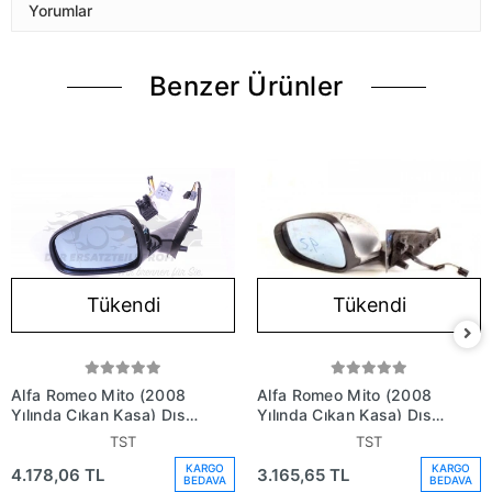
Yorumlar
Benzer Ürünler
Tükendi
Tükendi
Alfa Romeo Mito (2008
Alfa Romeo Mito (2008
Yılında Çıkan Kasa) Dış
Yılında Çıkan Kasa) Dış
Ayna Elektrikli Isıtmalı
Ayna Elektrikli Isıtmalı
TST
TST
Katlanır Astarlı Sol (Oem
Astarlı Sol (Oem No:
KARGO
KARGO
4.178,06 TL
3.165,65 TL
No: 156106563)
156106558)
BEDAVA
BEDAVA