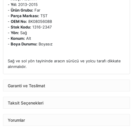
-
Yıl:
2013-2015
-
Ürün Grubu:
Far
-
Parça Markası:
TST
-
OEM No:
8K0805608B
-
Stok Kodu:
1316-2347
-
Yön:
Sağ
-
Konum:
Alt
-
Boya Durumu:
Boyasız
Sağ ve sol yön tayininde aracın sürücü ve yolcu tarafı dikkate
alınmalıdır.
Garanti ve Teslimat
Taksit Seçenekleri
Yorumlar