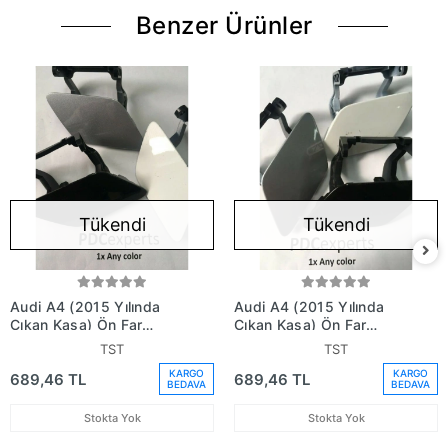
Benzer Ürünler
Tükendi
Tükendi
Audi A4 (2015 Yılında
Audi A4 (2015 Yılında
Çıkan Kasa) Ön Far
Çıkan Kasa) Ön Far
Yıkama Kapağı Sağ
Yıkama Kapağı Sol (Oem
TST
TST
(Oem No: 8W0955276)
No: 8W0955275)
KARGO
KARGO
689,46 TL
689,46 TL
BEDAVA
BEDAVA
Stokta Yok
Stokta Yok