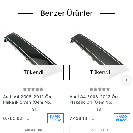
Benzer Ürünler
Tükendi
Tükendi
Audi A4 2008-2012 Ön
Audi A4 2008-2012 Ön
Plakalık Siyah (Oem No:
Plakalık Gri (Oem No:
8K0807287T94)
8K08072871Qp)
TST
TST
KARGO
KARGO
6.765,92 TL
7.458,18 TL
BEDAVA
BEDAVA
Stokta Yok
Stokta Yok