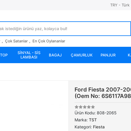
TRY - Türk 
r
,
Çok Satanlar
,
En Çok Oylananlar
SİNYAL - SİS
STOP
BAGAJ
ÇAMURLUK
PANJUR
K
LAMBASI
Ford Fiesta 2007-20
(Oem No: 6S6117A98
Ürün Kodu:
808-2065
Marka:
TST
Kategori:
Fiesta