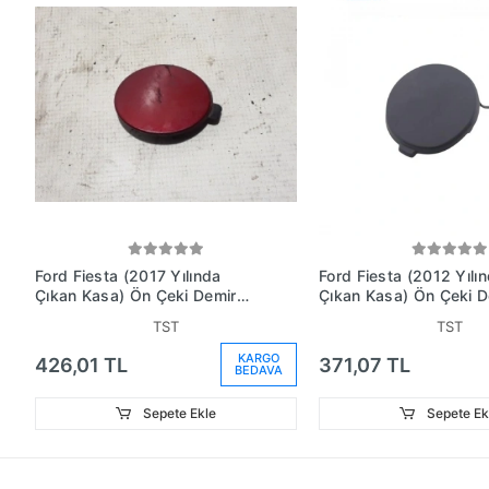
Ford Fiesta (2017 Yılında
Ford Fiesta (2012 Yılı
Çıkan Kasa) Ön Çeki Demir
Çıkan Kasa) Ön Çeki D
Kapağı (Oem No:
Kapağı Astarlı (Oem N
TST
TST
H1Bb17A989A1Bxwaa)
C1Bb17A989Aaxwaa)
KARGO
426,01 TL
371,07 TL
BEDAVA
Sepete Ekle
Sepete Ek