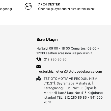
7 / 24 DESTEK
seçeneği
Öneri ve şikayetlerinizi bize iletebilirsiniz.
Bize Ulaşın
Haftaiçi 09:00 - 18:00 Cumartesi 09:00 -
12:00 saatleri arasında ulaşabilirsiniz.
212 280 86 86
musteri.hizmetleri@tstotoyedekparca.com
TST OTOMOTİV VE PRODUK. HİZM.
LTD.ŞTİ. Seyrantepe Mahallesi, İ.
Karaoğlanoğlu Cd. No:105 (İspar İş
Merkezi) Kat:2 Kapı No: 415 Kağıthane
İstanbul TEL: 212 280 86 86 - 541 660
76 11