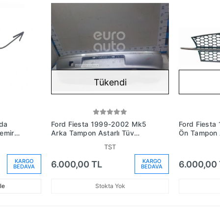
Tükendi
nda
Ford Fiesta 1999-2002 Mk5
Ford Fiest
emir
Arka Tampon Astarlı Tüv
Ön Tampon As
o:
Onaylı (Oem No:
(Oem No: Y
TST
Ys6117862Bcxwaa)
KARGO
KARGO
6.000,00 TL
6.000,00
BEDAVA
BEDAVA
le
Stokta Yok