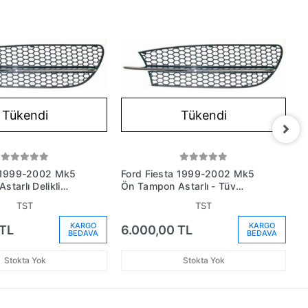
Tükendi
Tükendi
a 1999-2002 Mk5
Ford Fiesta 1999-2002 Mk5
F
tarlı Delikli
Ön Tampon Astarlı - Tüv
Ç
s6117762Gjxwaa)
Onaylı (Oem No:
A
TST
TST
Ys6117762Gjxwaa)
H
KARGO
KARGO
 TL
6.000,00 TL
9
BEDAVA
BEDAVA
Stokta Yok
Stokta Yok