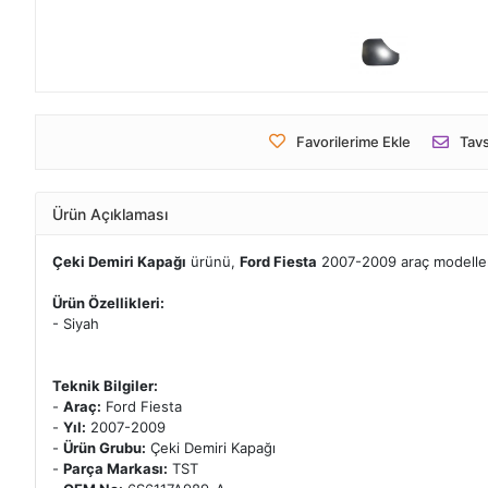
Favorilerime Ekle
Tavs
Ürün Açıklaması
Çeki Demiri Kapağı
ürünü,
Ford Fiesta
2007-2009 araç modeller
Ürün Özellikleri:
- Siyah
Teknik Bilgiler:
-
Araç:
Ford Fiesta
-
Yıl:
2007-2009
-
Ürün Grubu:
Çeki Demiri Kapağı
-
Parça Markası:
TST