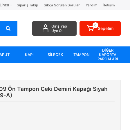
Lirası
Sipariş Takip
Sıkça Sorulan Sorular
Yardım
İletişim
0
Giriş Yap
Sepetim
Üye Ol
DİĞER
APUT
KAPI
SİLECEK
TAMPON
KAPORTA
PARÇALARI
09 Ön Tampon Çeki Demiri Kapağı Siyah
9-A)