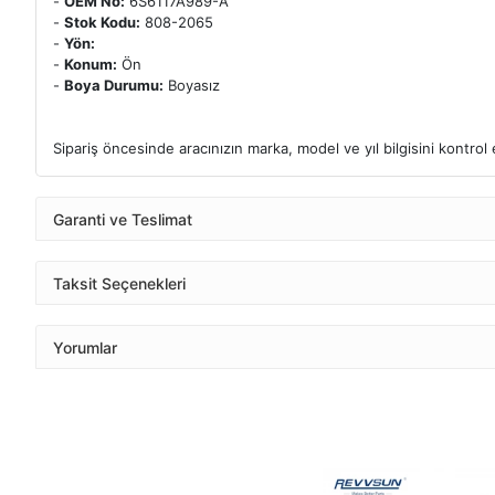
-
OEM No:
6S6117A989-A
-
Stok Kodu:
808-2065
-
Yön:
-
Konum:
Ön
-
Boya Durumu:
Boyasız
Sipariş öncesinde aracınızın marka, model ve yıl bilgisini kontro
Garanti ve Teslimat
Taksit Seçenekleri
Yorumlar