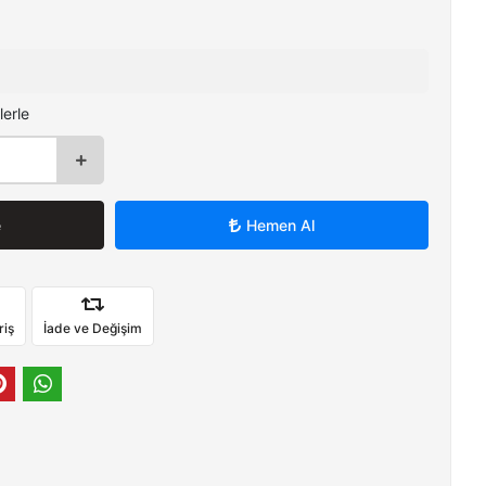
lerle
e
Hemen Al
riş
İade ve Değişim