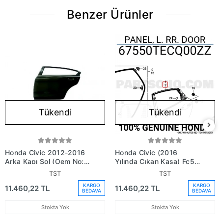
Benzer Ürünler
Tükendi
Tükendi
Honda Civic 2012-2016
Honda Civic (2016
Arka Kapı Sol (Oem No:
Yılında Çıkan Kasa) Fc5
67550Tt0X3Zz)
Arka Kapı Sol (Oem No:
TST
TST
67550Tecq00Zz)
KARGO
KARGO
11.460,22 TL
11.460,22 TL
BEDAVA
BEDAVA
Stokta Yok
Stokta Yok