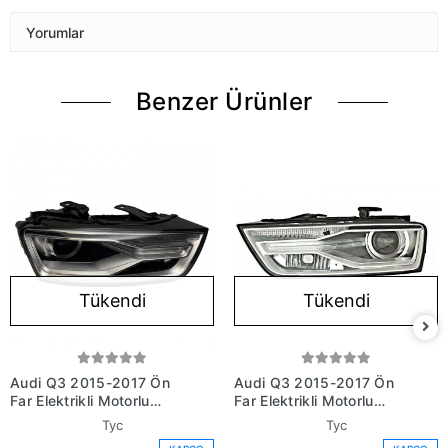
Yorumlar
Benzer Ürünler
Tükendi
Tükendi
Audi Q3 2015-2017 Ön
Audi Q3 2015-2017 Ön
Far Elektrikli Motorlu
Far Elektrikli Motorlu
Gündüz Ledli Xenon Tip
Gündüz Ledli Xenon Tip
Tyc
Tyc
Sağ (Oem No:
Sol (Oem No: