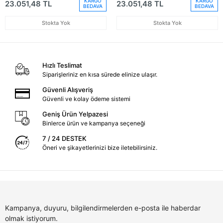
KARGO
KARGO
23.051,48 TL
23.051,48 TL
8U0941044C)
8U0941043C)
BEDAVA
BEDAVA
Stokta Yok
Stokta Yok
Hızlı Teslimat
Siparişleriniz en kısa sürede elinize ulaşır.
Güvenli Alışveriş
Güvenli ve kolay ödeme sistemi
Geniş Ürün Yelpazesi
Binlerce ürün ve kampanya seçeneği
7 / 24 DESTEK
Öneri ve şikayetlerinizi bize iletebilirsiniz.
Kampanya, duyuru, bilgilendirmelerden e-posta ile haberdar
olmak istiyorum.