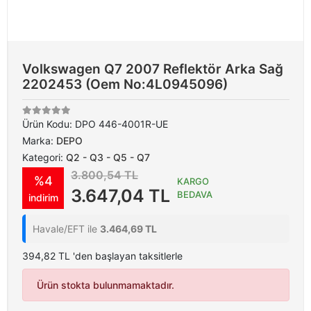
Volkswagen Q7 2007 Reflektör Arka Sağ
2202453 (Oem No:4L0945096)
Ürün Kodu:
DPO 446-4001R-UE
Marka:
DEPO
Kategori:
Q2 - Q3 - Q5 - Q7
3.800,54 TL
%4
KARGO
3.647,04 TL
BEDAVA
indirim
Havale/EFT ile
3.464,69 TL
394,82 TL 'den başlayan taksitlerle
Ürün stokta bulunmamaktadır.